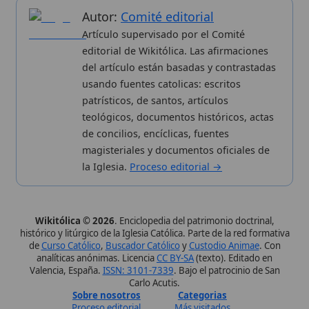
la Iglesia.
Proceso editorial →
Wikitólica © 2026
. Enciclopedia del patrimonio doctrinal,
histórico y litúrgico de la Iglesia Católica. Parte de la red formativa
de
Curso Católico
,
Buscador Católico
y
Custodio Animae
. Con
analíticas anónimas. Licencia
CC BY-SA
(texto). Editado en
Valencia, España.
ISSN: 3101-7339
. Bajo el patrocinio de San
Carlo Acutis.
Sobre nosotros
Categorias
Proceso editorial
Más visitados
Publicación seriada
Nuevas entradas
Datos abiertos
Cambios recientes
Estadísticas
Aplicaciones
Aviso legal
Kit de Prensa
Política de privacidad
Widgets para tu web
✦ SÍGUENOS EN
Canal de WhatsApp
Únete · publicación regular
Perfil de Instagram
Síguenos · @wikitolica