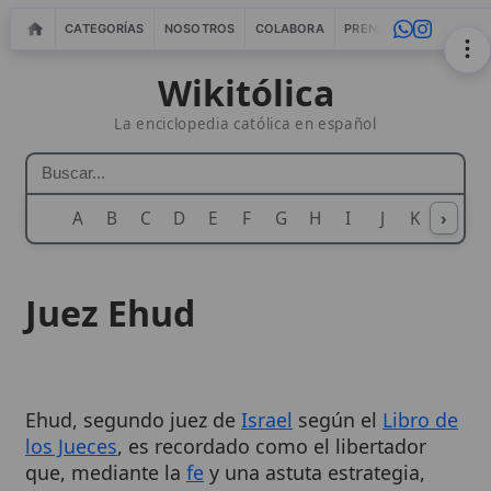
CATEGORÍAS
NOSOTROS
COLABORA
PRENSA
WEBMASTERS
IN
Wikitólica
La enciclopedia católica en español
A
B
C
D
E
F
G
H
I
J
K
›
L
M
N
Juez Ehud
Ehud, segundo juez de
Israel
según el
Libro de
los Jueces
, es recordado como el libertador
que, mediante la
fe
y una astuta estrategia,
puso fin a la opresión moabita sobre el pueblo
de
Dios
. Su historia, narrada en Jueces 3,