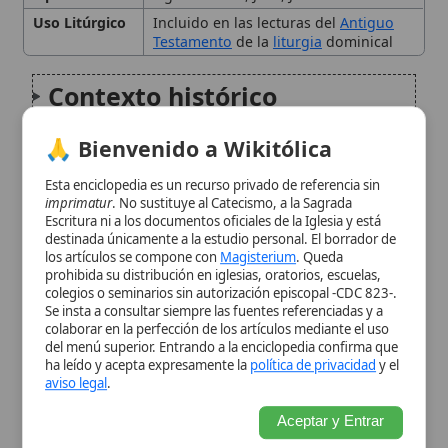
La figura de Ehud
🙏 Bienvenido a Wikitólica
Esta enciclopedia es un recurso privado de referencia sin
Significado teológico
imprimatur
. No sustituye al Catecismo, a la Sagrada
Escritura ni a los documentos oficiales de la Iglesia y está
destinada únicamente a la estudio personal. El borrador de
Interpretación católica
los artículos se compone con
Magisterium
. Queda
prohibida su distribución en iglesias, oratorios, escuelas,
colegios o seminarios sin autorización episcopal -CDC 823-.
Influencia patrística y
Se insta a consultar siempre las fuentes referenciadas y a
colaborar en la perfección de los artículos mediante el uso
litúrgica
del menú superior. Entrando a la enciclopedia confirma que
ha leído y acepta expresamente la
política de privacidad
y el
aviso legal
.
Legado y memoria
Aceptar y Entrar
Citas y referencias
Modificado el 2 de noviembre de 2025 •
FideScore™ 6.56
•
Citar este
artículo
Juez Débora
Débora, profetisa y jueza de Israel, es una
figura central del Antiguo Testamento cuya