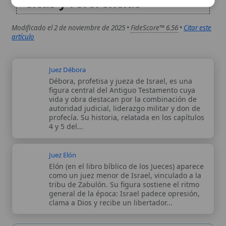
vida y obra destacan por la combinación de
autoridad judicial, liderazgo militar y don de
profecía. Su historia, relatada en los capítulos
4 y 5 del...
Juez Elón
Elón (en el libro bíblico de los Jueces) aparece
como un juez menor de Israel, vinculado a la
tribu de Zabulón. Su figura sostiene el ritmo
general de la época: Israel padece opresión,
clama a Dios y recibe un libertador...
Autor:
Comité editorial
Artículo supervisado por el Comité
editorial de Wikitólica. Las afirmaciones
del artículo están basadas y contrastadas
usando fuentes catolicas: escritos
patrísticos, de santos, artículos
teológicos, documentos históricos, actas
de concilios, encíclicas, fuentes
magisteriales y documentos oficiales de