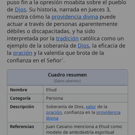
muestra cómo la
providencia divina
puede
actuar a través de personas aparentemente
débiles o discapacitadas, y ha sido
interpretada por la
tradición
católica como un
ejemplo de la soberanía de
Dios
, la eficacia de
la
oración
y la valentía que brota de la
confianza en el Señor
.
1
Cuadro resumen
[Datos abiertos]
Nombre
Ehud
Categoría
Persona
Descripción
Soberanía de Dios,
valor
de la
oración
, confianza en la
providencia
divina
Referencias
Juan Casiano menciona a Ehud como
modelo de ambidextría espiritual
Autoridad
Juan Pablo II
Eclesiástica
Contexto
Periodo de los jueces;
Israel
oprimido
histórico
por Moab durante 18 años bajo el rey