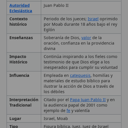
Eglón
Enseñanzas
Soberanía de Dios,
valor
de la
oración, confianza en la providencia
divina
Impacto
Continúa inspirando a los fieles como
Histórico
testimonio de que Dios elige a los
inesperados para cumplir su voluntad
Influencia
Empleada en
catequesis
, homilías y
materiales de estudio bíblico para
ilustrar la acción de Dios a través de
los débiles
Interpretación
Citado por el
Papa Juan Pablo II
y en
Tradicional
la audiencia papal de 2001 como
ejemplo de
fe
y valentía
Lugar
Israel, Moab
Tipo
Figura bíblica, Juez, Juez de Israel
Uso Litúrgico
Incluido en las lecturas del
Antiguo
Testamento
de la
liturgia
dominical
Contexto histórico