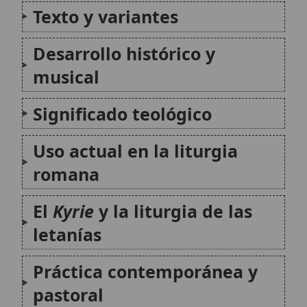
Conclusión
Citas y referencias
Modificado el 18 de octubre de 2025 •
FideScore™ 7.24
• 80 visitas •
Citar este artículo
Himno Kyrie eleison
El Kyrie eleison (del griego Κύριε ἐλέησον, «Señor, ten
piedad») es una de las más antiguas y universales
invocaciones de la liturgia cristiana. Empleado como
canto o responsorio al inicio de la Misa, su brevedad
y profundidad lo convierten en...
San Efrén
San Efrén el Sirio, también conocido como Efrén de
Nísibis, fue un diácono, teólogo y prolífico escritor del
siglo IV, reconocido como Doctor de la Iglesia
Universal por el Papa Benedicto XV en 1920. Su
legado es fundamental para el...