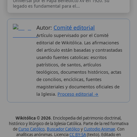
Datos abiertos
Cambios recientes
Estadísticas
Aplicaciones
Aviso legal
Kit de Prensa
Política de privacidad
Widgets para tu web
✦ SÍGUENOS EN
Canal de WhatsApp
Únete · publicación regular
Perfil de Instagram
Síguenos · @wikitolica