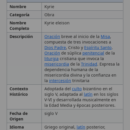
la Edad Media y épocas posteriores.
Fecha de
siglo V
Origen
Idioma
Griego original,
latín
posterior,
versiones en lenguas locales
Lugar de
Bizancio
Origen
Texto
Kyrie eleison - Señor, ten
piedad
Christe eleison - Cristo, ten piedad
Kyrie eleison - Señor, ten piedad
Tipo
Oración, Oración
penitencial
Tipo de
Misa católica romana
Liturgia
Tipo de Rito
Rito penitencial
del
Misal romano
Uso Litúrgico
Se recita o canta en el acto penitencial
de la Misa romana; también abre las
preces feriales de Laudes,
Vísperas
y
Completas.
Etimología y origen histórico