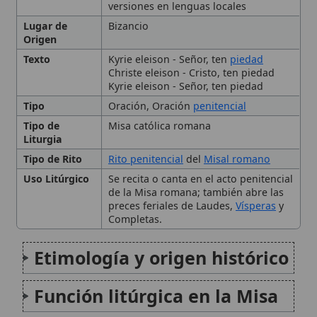
Función litúrgica en la Misa
Texto y variantes
Desarrollo histórico y
musical
Significado teológico
Uso actual en la liturgia
romana
El
Kyrie
y la liturgia de las
letanías
Práctica contemporánea y
pastoral