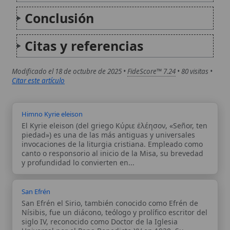
Autor:
Comité editorial
Artículo supervisado por el Comité
editorial de Wikitólica. Las afirmaciones
del artículo están basadas y contrastadas
usando fuentes catolicas: escritos
patrísticos, de santos, artículos
teológicos, documentos históricos, actas
de concilios, encíclicas, fuentes
magisteriales y documentos oficiales de
la Iglesia.
Proceso editorial →
Wikitólica © 2026
. Enciclopedia del patrimonio doctrinal,
histórico y litúrgico de la Iglesia Católica. Parte de la red formativa
de
Curso Católico
,
Buscador Católico
y
Custodio Animae
. Con
analíticas anónimas. Licencia
CC BY-SA
(texto). Editado en
Valencia, España.
ISSN: 3101-7339
. Bajo el patrocinio de San
Carlo Acutis.
Sobre nosotros
Categorias
Proceso editorial
Más visitados
Publicación seriada
Nuevas entradas