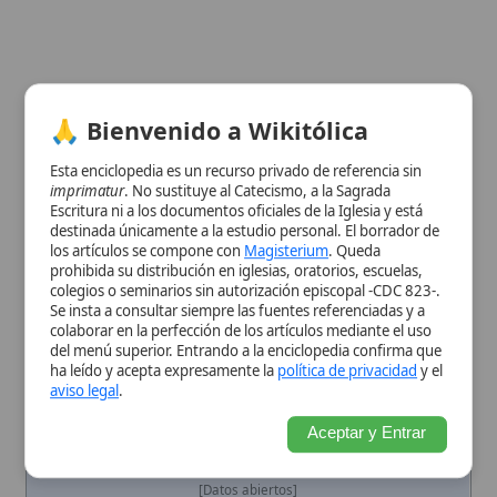
del menú superior. Entrando a la enciclopedia confirma que
ha leído y acepta expresamente la
política de privacidad
y el
aviso legal
.
Ver información de la imagen
Aceptar y Entrar
Cuadro resumen
[Datos abiertos]
Nombre
Kyrie
Categoría
Obra
Nombre
Kyrie eleison
Completo
Descripción
Oración
breve al inicio de la
Misa
,
compuesta de tres invocaciones a
Dios Padre
, Cristo y
Espíritu Santo
.
Oración
de súplica
penitencial
de la
liturgia
cristiana que invoca la
misericordia
de la
Trinidad
. Expresa la
dependencia humana de la
misericordia divina y la confianza en
la
intercesión
trinitaria
Contexto
Adoptada del
culto
bizantino en el
Histórico
siglo V, adaptada al
latín
en los siglos
V-VI y desarrollada musicalmente en