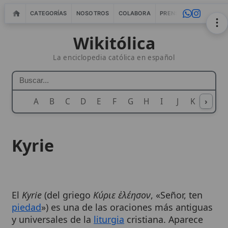
CATEGORÍAS
NOSOTROS
COLABORA
PRENSA
WEBMASTERS
IN
Wikitólica
La enciclopedia católica en español
A
B
C
D
E
F
G
H
I
J
K
›
L
M
N
Kyrie
El
Kyrie
(del griego
Κύριε ἐλέησον
, «Señor, ten
piedad
») es una de las oraciones más antiguas
y universales de la
liturgia
cristiana. Aparece
como parte del
rito penitencial
al inicio de la
Misa
, tanto en la forma cantada como recitada,