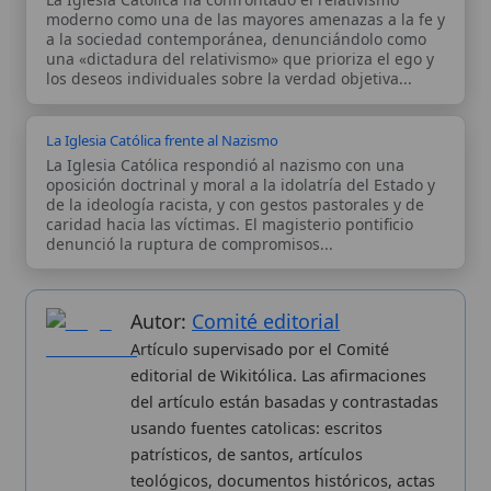
Autor:
Comité editorial
Artículo supervisado por el Comité
editorial de Wikitólica. Las afirmaciones
del artículo están basadas y contrastadas
usando fuentes catolicas: escritos
patrísticos, de santos, artículos
teológicos, documentos históricos, actas
de concilios, encíclicas, fuentes
magisteriales y documentos oficiales de
la Iglesia.
Proceso editorial →
Wikitólica © 2026
. Enciclopedia del patrimonio doctrinal,
histórico y litúrgico de la Iglesia Católica. Parte de la red formativa
de
Curso Católico
,
Buscador Católico
y
Custodio Animae
. Con
analíticas anónimas. Licencia
CC BY-SA
(texto). Editado en
Valencia, España.
ISSN: 3101-7339
. Bajo el patrocinio de San
Carlo Acutis.
Sobre nosotros
Categorias
Proceso editorial
Más visitados
Publicación seriada
Nuevas entradas
Datos abiertos
Cambios recientes