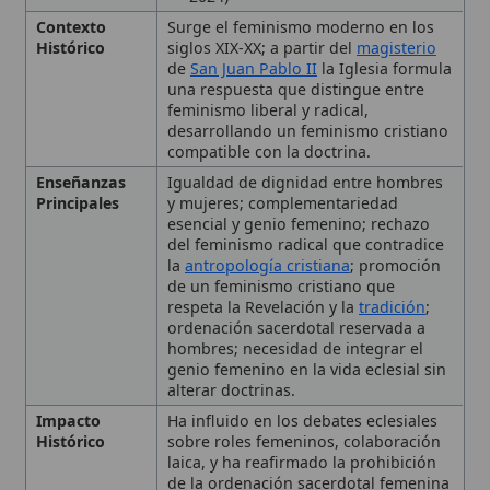
compatible con la doctrina.
Enseñanzas
Igualdad de dignidad entre hombres
Principales
y mujeres; complementariedad
esencial y genio femenino; rechazo
del feminismo radical que contradice
la
antropología cristiana
; promoción
de un feminismo cristiano que
respeta la Revelación y la
tradición
;
ordenación sacerdotal reservada a
hombres; necesidad de integrar el
genio femenino en la vida eclesial sin
alterar doctrinas.
Impacto
Ha influido en los debates eclesiales
Histórico
sobre roles femeninos, colaboración
laica, y ha reafirmado la prohibición
de la ordenación sacerdotal femenina
mientras se promueve la participación
plena de la mujer en la Iglesia.
Tema
Feminismo moderno y doctrina
católica
🙏 Bienvenido a Wikitólica
Tipo
Enseñanza
Esta enciclopedia es un recurso privado de referencia sin
imprimatur
. No sustituye al Catecismo, a la Sagrada
Definición y contexto
Escritura ni a los documentos oficiales de la Iglesia y está