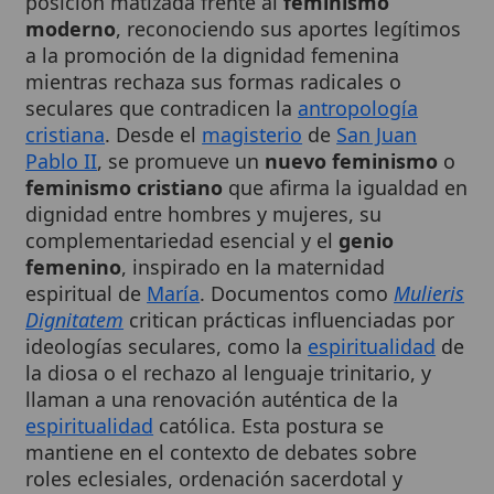
a la promoción de la dignidad femenina
mientras rechaza sus formas radicales o
seculares que contradicen la
antropología
cristiana
. Desde el
magisterio
de
San Juan
Pablo II
, se promueve un
nuevo feminismo
o
feminismo cristiano
que afirma la igualdad en
dignidad entre hombres y mujeres, su
complementariedad esencial y el
genio
femenino
, inspirado en la maternidad
espiritual de
María
. Documentos como
Mulieris
Dignitatem
critican prácticas influenciadas por
ideologías seculares, como la
espiritualidad
de
la diosa o el rechazo al lenguaje trinitario, y
llaman a una renovación auténtica de la
espiritualidad
católica. Esta postura se
mantiene en el contexto de debates sobre
roles eclesiales, ordenación sacerdotal y
desarrollo doctrinal, priorizando siempre la
,
,
fidelidad
a la Revelación.
1
2
3
Cuadro resumen