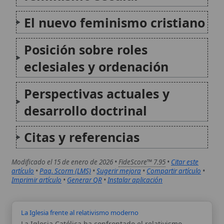
Citas y referencias
Modificado el 15 de enero de 2026 •
FideScore™ 7.95
•
Citar este
artículo
•
Paq. Scorm (LMS)
•
Sugerir mejora
•
Compartir artículo
•
Imprimir artículo
•
Generar QR
•
Instalar aplicación
La Iglesia frente al relativismo moderno
La Iglesia Católica ha confrontado el relativismo
moderno como una de las mayores amenazas a la fe y
a la sociedad contemporánea, denunciándolo como
una «dictadura del relativismo» que prioriza el ego y
los deseos individuales sobre la verdad objetiva...
La Iglesia Católica frente al Nazismo
La Iglesia Católica respondió al nazismo con una
oposición doctrinal y moral a la idolatría del Estado y
de la ideología racista, y con gestos pastorales y de
caridad hacia las víctimas. El magisterio pontificio
denunció la ruptura de compromisos...