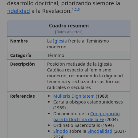
[Datos abiertos]
Nombre
La
Iglesia
frente al feminismo
moderno
Categoría
Término
Descripción
Posición matizada de la Iglesia
Católica respecto al feminismo
moderno, reconociendo la dignidad
femenina y rechazando sus formas
radicales o seculares
Referencias
Mulieris Dignitatem
(1988)
Carta a obispos estadounidenses
(1989)
Documento de la
Congregación
para la Doctrina de la Fe
(2004)
Ordinatio Sacerdotalis (1994)
Sínodo
sobre la
Sinodalidad
(2021-
2024)
Contexto
Surge el feminismo moderno en los
Histórico
siglos XIX-XX; a partir del
magisterio
de
San Juan Pablo II
la Iglesia formula
una respuesta que distingue entre
feminismo liberal y radical,
desarrollando un feminismo cristiano