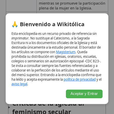
destinada únicamente a la estudio personal. El borrador de
histórico del feminismo
los artículos se compone con
Magisterium
. Queda
moderno
prohibida su distribución en iglesias, oratorios, escuelas,
colegios o seminarios sin autorización episcopal -CDC 823-.
Se insta a consultar siempre las fuentes referenciadas y a
La enseñanza magisterial
colaborar en la perfección de los artículos mediante el uso
del menú superior. Entrando a la enciclopedia confirma que
sobre la dignidad de la
ha leído y acepta expresamente la
política de privacidad
y el
aviso legal
.
mujer
Aceptar y Entrar
Críticas de la Iglesia al
feminismo secular
El nuevo feminismo cristiano
Posición sobre roles
eclesiales y ordenación
Perspectivas actuales y
desarrollo doctrinal