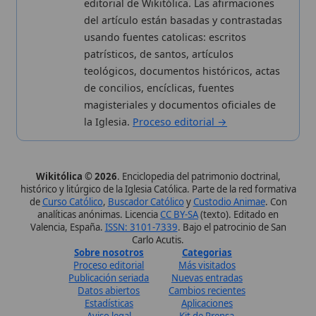
Aviso legal
Kit de Prensa
Política de privacidad
Widgets para tu web
✦ SÍGUENOS EN
Canal de WhatsApp
Únete · publicación regular
Perfil de Instagram
Síguenos · @wikitolica