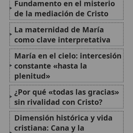
sin rivalidad con Cristo?
Dimensión histórica y vida
cristiana: Cana y la
«obediencia que abre
caminos»
Confusiones a evitar: el
peligro de convertir
«cooperación» en
«competencia»
Significado espiritual de la
«Medianera» para los fieles
Conclusión