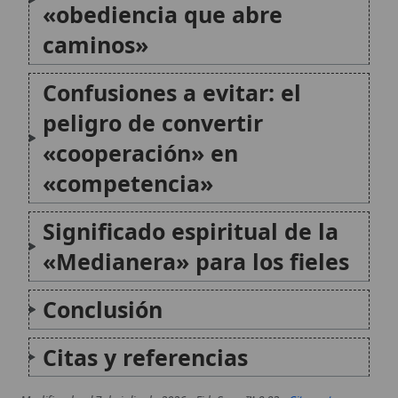
Citas y referencias
Modificado el 7 de julio de 2026 •
FideScore™ 8.83
•
Citar este
artículo
Acción de gracias
La acción de gracias es una actitud fundamental en la
vida cristiana, que se manifiesta como una respuesta
de alabanza y gratitud a Dios por sus dones, su amor
y su misericordia. Esta práctica está intrínsecamente
ligada a la liturgia...
Nuestra Señora de las Gracias de Cotignac
Nuestra Señora de las Gracias de Cotignac es una
advocación mariana situada en la localidad provenzal
de Cotignac, en el departamento de Var. El santuario,
fundado en 1519, ha sido centro de peregrinación
desde el siglo XVI y está asociado...
Autor:
Comité editorial