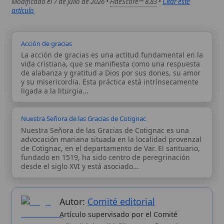
Artículo supervisado por el Comité
editorial de Wikitólica. Las afirmaciones
del artículo están basadas y contrastadas
usando fuentes catolicas: escritos
patrísticos, de santos, artículos
teológicos, documentos históricos, actas
de concilios, encíclicas, fuentes
magisteriales y documentos oficiales de
la Iglesia.
Proceso editorial →
Wikitólica © 2026
. Enciclopedia del patrimonio doctrinal,
histórico y litúrgico de la Iglesia Católica. Parte de la red formativa
de
Curso Católico
,
Buscador Católico
y
Custodio Animae
. Con
analíticas anónimas. Licencia
CC BY-SA
(texto). Editado en
Valencia, España.
ISSN: 3101-7339
. Bajo el patrocinio de San
Carlo Acutis.
Sobre nosotros
Categorias
Proceso editorial
Más visitados
Publicación seriada
Nuevas entradas
Datos abiertos
Cambios recientes
Estadísticas
Aplicaciones