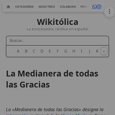
CATEGORÍAS
NOSOTROS
COLABORA
PRENSA
WEBMASTERS
IN
Wikitólica
La enciclopedia católica en español
A
B
C
D
E
F
G
H
I
J
K
›
L
M
N
La Medianera de todas
las Gracias
La «Medianera de todas las Gracias» designa la
intercesión
maternal de la
Virgen María
en favor
de los fieles: su mediación permanece siempre