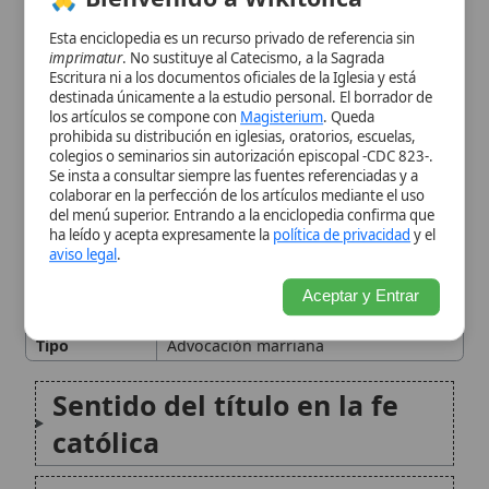
audiencias generales (1997) y en la
Aceptar y Entrar
encíclica
Redemptoris Mater (1987).
Tipo
Advocación marriana
Sentido del título en la fe
católica
Fundamento en el misterio
de la mediación de Cristo
La maternidad de María
como clave interpretativa
María en el cielo: intercesión
constante «hasta la
plenitud»
¿Por qué «todas las gracias»