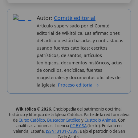
analíticas anónimas. Licencia
CC BY-SA
(texto). Editado en
Valencia, España.
ISSN: 3101-7339
. Bajo el patrocinio de San
Carlo Acutis.
Sobre nosotros
Categorias
Proceso editorial
Más visitados
Publicación seriada
Nuevas entradas
Datos abiertos
Cambios recientes
Estadísticas
Aplicaciones
Aviso legal
Kit de Prensa
Política de privacidad
Widgets para tu web
✦ SÍGUENOS EN
Canal de WhatsApp
Únete · publicación regular
Perfil de Instagram
Síguenos · @wikitolica