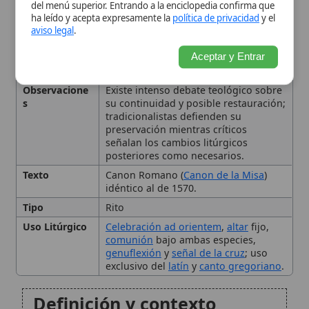
idéntico al de 1570.
Tipo
Rito
Uso Litúrgico
Celebración ad orientem
,
altar
fijo,
comunión
bajo ambas especies,
genuflexión
y
señal de la cruz
; uso
exclusivo del
latín
y
canto gregoriano
.
Definición y contexto
histórico
Características litúrgicas
Reformas conciliares y su
impacto
El Missal de 1962 y su
vigencia actual
Debate y perspectivas