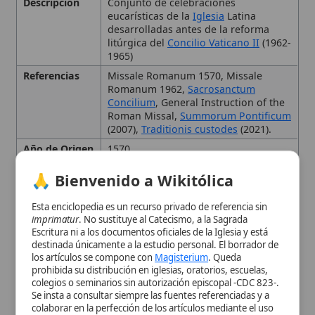
Autoridad
Juan XXIII;
San Pablo VI
;
Benedicto
🙏 Bienvenido a Wikitólica
Eclesiástica
XVI
; Francisco
Contexto
Liturgia
que antecede al Concilio
Esta enciclopedia es un recurso privado de referencia sin
Histórico
Vaticano II y se basa en el Missale
imprimatur
. No sustituye al Catecismo, a la Sagrada
Romanum de 1570 reformado por
San
Escritura ni a los documentos oficiales de la Iglesia y está
Pío V
, con la edición típica de 1962
destinada únicamente a la estudio personal. El borrador de
promulgada por Juan XXIII.
los artículos se compone con
Magisterium
. Queda
prohibida su distribución en iglesias, oratorios, escuelas,
Estado
Vigente como forma extraordinaria
colegios o seminarios sin autorización episcopal -CDC 823-.
del
lex orandi
; su uso requiere
Se insta a consultar siempre las fuentes referenciadas y a
autorización del
obispo
diocesano
colaborar en la perfección de los artículos mediante el uso
según
Traditionis custodes
.
del menú superior. Entrando a la enciclopedia confirma que
ha leído y acepta expresamente la
política de privacidad
y el
Fecha de
1962
aviso legal
.
Publicación
Idioma
la
Aceptar y Entrar
Música
Canto gregoriano
Observacione
Existe intenso debate teológico sobre
s
su continuidad y posible restauración;
tradicionalistas defienden su
preservación mientras críticos
señalan los cambios litúrgicos
posteriores como necesarios.
Texto
Canon Romano (
Canon de la Misa
)