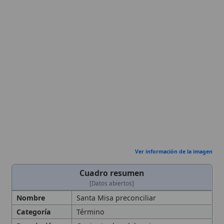
Ver información de la imagen
Cuadro resumen
[Datos abiertos]
Nombre
Santa Misa preconciliar
Categoría
Término
Descripción
Conjunto de celebraciones
eucarísticas de la
Iglesia
Latina
desarrolladas antes de la reforma
litúrgica del
Concilio Vaticano II
(1962-
1965)
Referencias
Missale Romanum 1570, Missale
Romanum 1962,
Sacrosanctum
Concilium
, General Instruction of the
Roman Missal,
Summorum Pontificum
(2007),
Traditionis custodes
(2021).
Año de Origen
1570