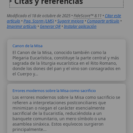
minimizan o niegan el carácter esencialmente
sacrificial de la Eucaristía, reduciéndola a un
banquete comunitario, un mero símbolo o una
asamblea sináxica. Estos equívocos surgieron
principalmente...
Autor:
Comité editorial
Artículo supervisado por el Comité
editorial de Wikitólica. Las afirmaciones
del artículo están basadas y contrastadas
usando fuentes catolicas: escritos
patrísticos, de santos, artículos
teológicos, documentos históricos, actas
de concilios, encíclicas, fuentes
magisteriales y documentos oficiales de
la Iglesia.
Proceso editorial →
Wikitólica © 2026
. Enciclopedia del patrimonio doctrinal,
histórico y litúrgico de la Iglesia Católica. Parte de la red formativa
de
Curso Católico
,
Buscador Católico
y
Custodio Animae
. Con