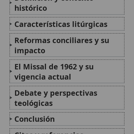
teológicas
Conclusión
Citas y referencias
Modificado el 18 de octubre de 2025 •
FideScore™ 8.11
•
Citar este
artículo
•
Paq. Scorm (LMS)
•
Sugerir mejora
•
Compartir artículo
•
Imprimir artículo
•
Generar QR
•
Instalar aplicación
Canon de la Misa
El Canon de la Misa, conocido también como la
Plegaria Eucarística, constituye la parte central y más
sagrada de la liturgia eucarística en el Rito Romano,
donde los dones del pan y el vino son consagrados en
el Cuerpo y...
Errores modernos sobre la Misa como sacrificio
Los errores modernos sobre la Misa como sacrificio se
refieren a interpretaciones postconciliares que