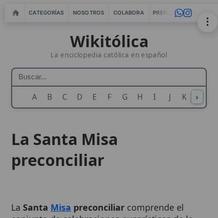
CATEGORÍAS
NOSOTROS
COLABORA
PRENSA
WEBMASTERS
IN
Wikitólica
La enciclopedia católica en español
A
B
C
D
E
F
G
H
I
J
K
›
L
M
N
La Santa Misa
preconciliar
La
Santa
Misa
preconciliar
comprende el
conjunto de celebraciones eucarísticas de la
Iglesia
Latina que se desarrollaron antes de la