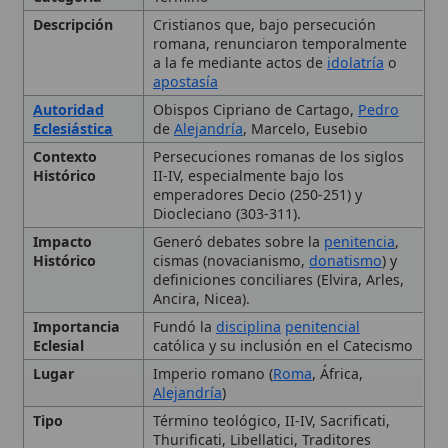
Autoridad
Obispos Cipriano de Cartago,
Pedro
Eclesiástica
de
Alejandría
, Marcelo, Eusebio
Contexto
Persecuciones romanas de los siglos
Histórico
II-IV, especialmente bajo los
emperadores Decio (250-251) y
Diocleciano (303-311).
Impacto
Generó debates sobre la
penitencia
,
Histórico
cismas (novacianismo,
donatismo
) y
definiciones conciliares (Elvira, Arles,
Ancira, Nicea).
Importancia
Fundó la
disciplina
penitencial
Eclesial
católica y su inclusión en el Catecismo
Lugar
Imperio romano (
Roma
, África,
Alejandría
)
Tipo
Término teológico, II-IV, Sacrificati,
Thurificati, Libellatici, Traditores
Definición y origen del
término
Contexto histórico en la