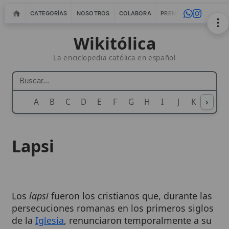
CATEGORÍAS
NOSOTROS
COLABORA
PRENSA
WEBMASTERS
IN
Wikitólica
La enciclopedia católica en español
A
B
C
D
E
F
G
H
I
J
K
›
L
M
N
Lapsi
Los
lapsi
fueron los cristianos que, durante las
persecuciones romanas en los primeros siglos
de la
Iglesia
, renunciaron temporalmente a su
fe
por miedo a las torturas o la
muerte
,
realizando actos de
idolatría
o
apostasía
. Este