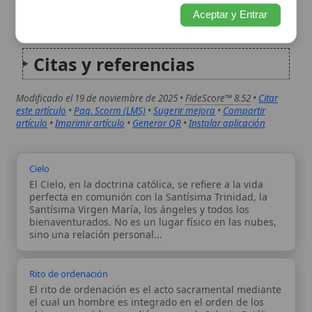
Cielo
El Cielo, en la doctrina católica, se refiere a la vida
perfecta en comunión con la Santísima Trinidad, la
Santísima Virgen María, los ángeles y todos los
bienaventurados. No es un lugar físico en las nubes,
sino una relación personal...
Rito de ordenación
El rito de ordenación es el acto sacramental mediante
el cual un hombre es integrado en el orden de los
obispos, presbíteros o diáconos en la Iglesia Católica.
Este rito confiere un don del Espíritu Santo que
permite el ejercicio...
Autor:
Comité editorial
Artículo supervisado por el Comité
editorial de Wikitólica. Las afirmaciones
del artículo están basadas y contrastadas
usando fuentes catolicas: escritos