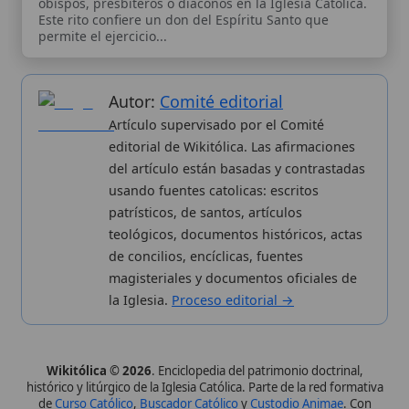
patrísticos, de santos, artículos
teológicos, documentos históricos, actas
de concilios, encíclicas, fuentes
magisteriales y documentos oficiales de
la Iglesia.
Proceso editorial →
Wikitólica © 2026
. Enciclopedia del patrimonio doctrinal,
histórico y litúrgico de la Iglesia Católica. Parte de la red formativa
de
Curso Católico
,
Buscador Católico
y
Custodio Animae
. Con
analíticas anónimas. Licencia
CC BY-SA
(texto). Editado en
Valencia, España.
ISSN: 3101-7339
. Bajo el patrocinio de San
Carlo Acutis.
Sobre nosotros
Categorias
Proceso editorial
Más visitados
Publicación seriada
Nuevas entradas
Datos abiertos
Cambios recientes
Estadísticas
Aplicaciones
Aviso legal
Kit de Prensa
Política de privacidad
Widgets para tu web
✦ SÍGUENOS EN
Canal de WhatsApp
Únete · publicación regular