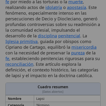
fenómeno, especialmente intenso en las
persecuciones de Decio y Diocleciano, generó
profundas controversias sobre su readmisión a
la comunidad eclesial, impulsando el
desarrollo de la
disciplina
penitencial
. La
Iglesia primitiva
, guiada por obispos como
Cipriano de Cartago, equilibró la
misericordia
con la necesidad de preservar la
pureza
de la
fe
, estableciendo penitencias rigurosas para su
reconciliación
. Este artículo explora la
definición, el contexto histórico, las categorías
de lapsi y el impacto en la doctrina católica.
Cuadro resumen
[Datos abiertos]
Nombre
Lapsi
Categoría
Término
Descripción
Cristianos que, bajo persecución
romana, renunciaron temporalmente
a la fe mediante actos de
idolatría
o
apostasía