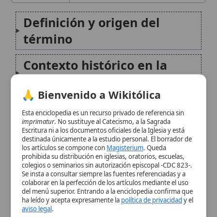
Iglesia primitiva
🙏 Bienvenido a Wikitólica
Categorías de lapsi
Esta enciclopedia es un recurso privado de referencia sin
imprimatur
. No sustituye al Catecismo, a la Sagrada
Tratamiento eclesial y
Escritura ni a los documentos oficiales de la Iglesia y está
destinada únicamente a la estudio personal. El borrador de
disciplina penitencial
los artículos se compone con
Magisterium
. Queda
prohibida su distribución en iglesias, oratorios, escuelas,
colegios o seminarios sin autorización episcopal -CDC 823-.
Controversias y cismas
Se insta a consultar siempre las fuentes referenciadas y a
colaborar en la perfección de los artículos mediante el uso
derivados
del menú superior. Entrando a la enciclopedia confirma que
ha leído y acepta expresamente la
política de privacidad
y el
aviso legal
.
Legado en la doctrina
Aceptar y Entrar
católica
Citas y referencias
Modificado el 19 de noviembre de 2025 •
FideScore™ 8.52
•
Citar
este artículo
•
Paq. Scorm (LMS)
•
Sugerir mejora
•
Compartir
artículo
•
Imprimir artículo
•
Generar QR
•
Instalar aplicación