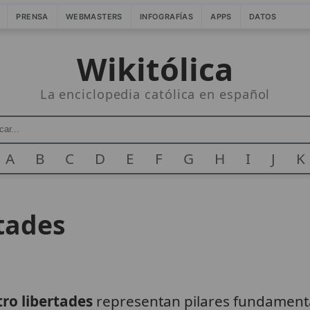
PRENSA
WEBMASTERS
INFOGRAFÍAS
APPS
DATOS
Wikitólica
La enciclopedia católica en español
A
B
C
D
E
F
G
H
I
J
K
rtades
ro libertades
representan pilares fundamenta