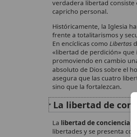
verdadera libertad consiste e
capricho personal.
Históricamente, la Iglesia h
frente a totalitarismos y sec
En encíclicas como
Libertas
d
«libertad de perdición» que 
promoviendo en cambio una 
absoluto de Dios sobre el h
asegura que las cuatro libe
sino que la fortalezcan.
La libertad de con
La
libertad de conciencia
es
libertades y se presenta co