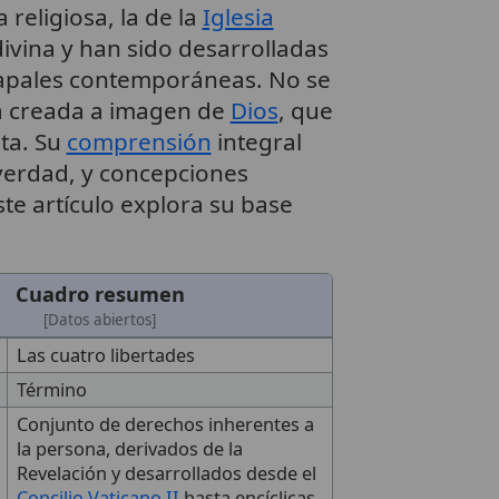
la religiosa, la de la
Iglesia
divina y han sido desarrolladas
papales contemporáneas. No se
na creada a imagen de
Dios
, que
sta. Su
comprensión
integral
verdad, y concepciones
te artículo explora su base
Cuadro resumen
[Datos abiertos]
Las cuatro libertades
Término
Conjunto de derechos inherentes a
la persona, derivados de la
Revelación y desarrollados desde el
Concilio Vaticano II
hasta encíclicas