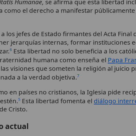
itatis Humanae
, se afirma que esta libertad in
sa como el derecho a manifestar públicamente l
a los jefes de Estado firmantes del Acta Final d
er jerarquías internas, formar instituciones 
zar.
Esta libertad no solo beneficia a los católi
6
 fraternidad humana como enseña el
Papa Fra
ca las visiones que someten la religión al juicio
nada a la verdad objetiva.
7
o en países no cristianos, la Iglesia pide reci
estén.
Esta libertad fomenta el
diálogo interr
5
de Cristo.
o actual