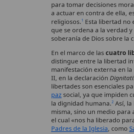
para tomar decisiones moral
a actuar en contra de ella, 
religiosos.
Esta libertad no 
1
que se ordena a la verdad y 
soberanía de Dios sobre la c
En el marco de las
cuatro li
distingue entre la libertad i
manifestación externa en la 
II, en la declaración
Dignita
libertades son esenciales pa
paz
social, ya que impiden c
la dignidad humana.
Así, la
2
misma, sino un medio para a
el cual «nos ha liberado para 
Padres de la Iglesia
, como
S