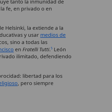
cluye tanto la inmunidad de
a fe, en privado o en
e Helsinki, la extiende a la
educativas y usar
medios de
cos, sino a todas las
ncisco
en
Fratelli Tutti
.
León
5
 privado ilimitado, defendiendo
procidad: libertad para los
eligioso
, pero siempre