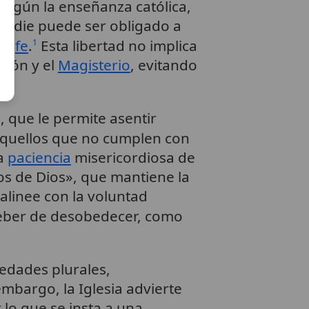
Según la enseñanza católica,
 nadie puede ser obligado a
 de
fe
.
Esta libertad no implica
1
ción y el
Magisterio
, evitando
, que le permite asentir
aquellos que no cumplen con
la
paciencia
misericordiosa de
jos de Dios», que mantiene la
alinee con la voluntad
l deber de desobedecer, como
iedades plurales,
 embargo, la Iglesia advierte
 lo que se insta a una