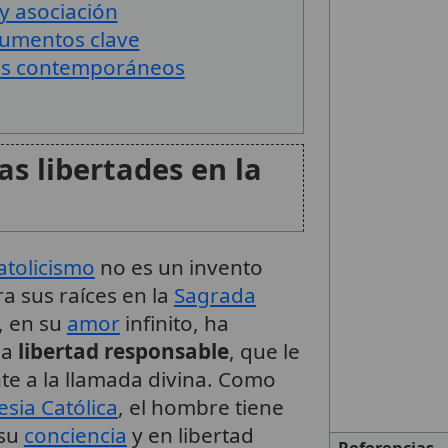
 y asociación
cumentos clave
etos contemporáneos
as libertades en la
atolicismo
no es un invento
 sus raíces en la
Sagrada
s, en su
amor
infinito, ha
na
libertad responsable
, que le
e a la llamada divina. Como
esia Católica
, el hombre tiene
 su
conciencia
y en libertad