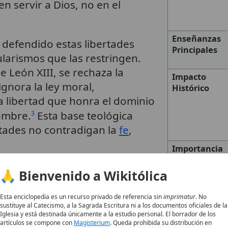
n servir a Dios, no en el
Enseñanzas
a defendido estas libertades
Principales
ularismos que las restringen.
e León XIII, se rechaza la
Impacto
ignora la ley moral,
Histórico
libertad que honra el dominio
ombre.
Esta base teológica
3
rtades no contradigan la
fe
,
Importancia
ciencia
🙏 Bienvenido a Wikitólica
Tema
Esta enciclopedia es un recurso privado de referencia sin
imprimatur
. No
Tipo
 la primera de las cuatro
sustituye al Catecismo, a la Sagrada Escritura ni a los documentos oficiales de la
Iglesia y está destinada únicamente a la estudio personal. El borrador de los
mo el derecho fundamental del
artículos se compone con
Magisterium
. Queda prohibida su distribución en