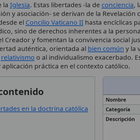
e la
Iglesia
. Estas libertades -la de
conciencia
, 
ión y asociación- se derivan de la Revelación 
desde el
Concilio Vaticano II
hasta encíclicas 
ídico, sino de derechos inherentes a la perso
el Creador y fomentan la convivencia social ju
bertad auténtica, orientada al
bien común
y la 
l
relativismo
o al individualismo exacerbado. Es
 aplicación práctica en el contexto católico.
 contenido
Nombre
ertades en la doctrina católica
Categoría
Descripción