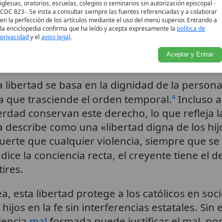
ad moral y religiosa sin coacciones externas. 
iglesias, oratorios, escuelas, colegios o seminarios sin autorización episcopal -
CDC 823-. Se insta a consultar siempre las fuentes referenciadas y a colaborar
interior donde el hombre dialoga con Dios, y
en la perfección de los artículos mediante el uso del menú superior. Entrando a
la enciclopedia confirma que ha leído y acepta expresamente la
política de
nes bien formadas, particularmente en temas
privacidad
y el
aviso legal
.
r de formar la conciencia conforme a la Revela
Aceptar y Entrar
a libertad se basa en la dignidad de la persona
na que trasciende el orden temporal.
Incluso 
4
erdad conservan este derecho, lo que refleja 
la describe como una «libertad digna de los hi
erte que cualquier violencia, siempre que se 
radice la conciencia recta, el creyente tiene e
ires.
, esta libertad protege a los católicos en soc
ijos en la fe sin interferencias estatales. Sin
iencia
mal
formada puede justificar el mal, por