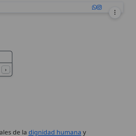
L
M
N
O
P
Q
R
S
T
U
›
les de la
dignidad humana
y