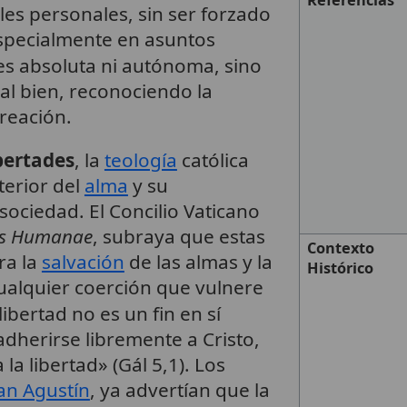
Referencias
es personales, sin ser forzado
especialmente en asuntos
es absoluta ni autónoma, sino
al bien, reconociendo la
reación.
bertades
, la
teología
católica
nterior del
alma
y su
sociedad. El Concilio Vaticano
tis Humanae
, subraya que estas
Contexto
ra la
salvación
de las almas y la
Histórico
ualquier coerción que vulnere
 libertad no es un fin en sí
dherirse libremente a Cristo,
la libertad» (Gál 5,1). Los
an Agustín
, ya advertían que la