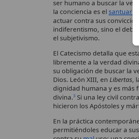
ser humano a buscar la verd
la conciencia es el
santuario
actuar contra sus conviccio
indiferentismo, sino el debe
el subjetivismo.
El Catecismo detalla que est
libremente a la verdad divi
su obligación de buscar la v
Dios. León XIII, en
Libertas
, 
dignidad humana y es más fu
divina.
Si una ley civil cont
3
hicieron los Apóstoles y márt
En la práctica contemporánea
permitiéndoles educar a sus h
contra su
mal
uso: una conc