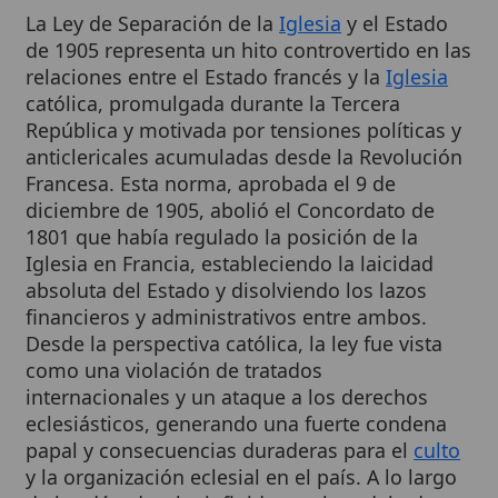
relaciones entre el Estado francés y la
Iglesia
católica, promulgada durante la Tercera
República y motivada por tensiones políticas y
anticlericales acumuladas desde la Revolución
Francesa. Esta norma, aprobada el 9 de
diciembre de 1905, abolió el Concordato de
1801 que había regulado la posición de la
Iglesia en Francia, estableciendo la laicidad
absoluta del Estado y disolviendo los lazos
financieros y administrativos entre ambos.
Desde la perspectiva católica, la ley fue vista
como una violación de tratados
internacionales y un ataque a los derechos
eclesiásticos, generando una fuerte condena
papal y consecuencias duraderas para el
culto
y la organización eclesial en el país. A lo largo
de las décadas, ha influido en el modelo de
secularismo francés, aunque ha sido objeto de
críticas por su impacto en la
libertad religiosa
y
la
autonomía
de la Iglesia.