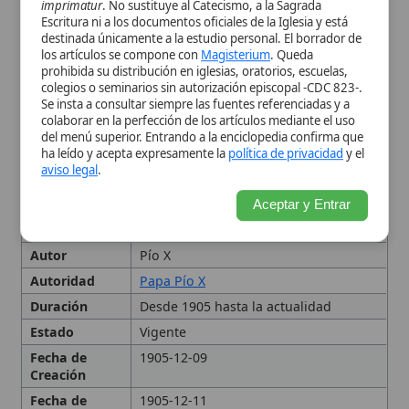
Autor
Pío X
Autoridad
Papa Pío X
Duración
Desde 1905 hasta la actualidad
Estado
Vigente
Fecha de
1905-12-09
Creación
Fecha de
1905-12-11
Publicación
Impacto
Separó definitivamente Iglesia y
Histórico
Estado en Francia, influyó en modelos
laicos europeos y generó tensiones
prolongadas con la Iglesia católica
Importancia
Estableció la laicidad absoluta del
Estado francés y puso fin al
Concordato de 1801
Lugar
Francia
Francia
Lugar de
Journal Officiel
Origen
Tipo
Documento, Ley