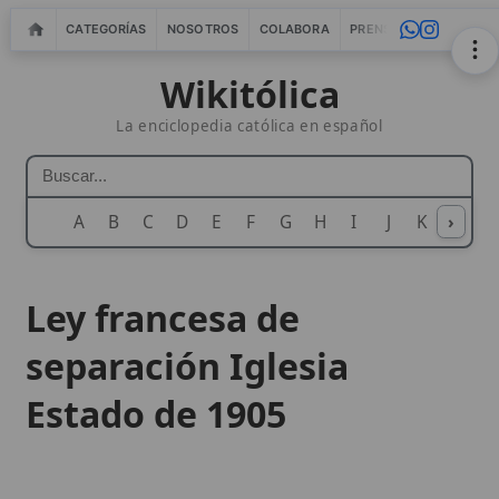
CATEGORÍAS
NOSOTROS
COLABORA
PRENSA
WEBMASTERS
IN
Wikitólica
La enciclopedia católica en español
A
B
C
D
E
F
G
H
I
J
K
›
L
M
N
Ley francesa de
separación Iglesia
Estado de 1905
La Ley de Separación de la
Iglesia
y el Estado
de 1905 representa un hito controvertido en las