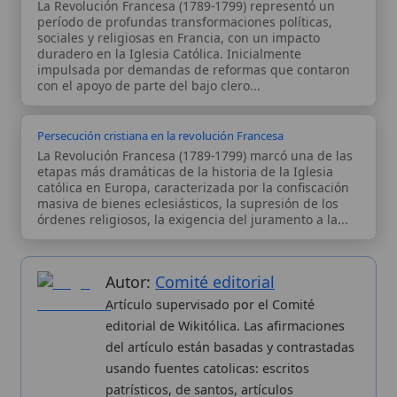
usando fuentes catolicas: escritos
patrísticos, de santos, artículos
teológicos, documentos históricos, actas
de concilios, encíclicas, fuentes
magisteriales y documentos oficiales de
la Iglesia.
Proceso editorial →
Wikitólica © 2026
. Enciclopedia del patrimonio doctrinal,
histórico y litúrgico de la Iglesia Católica. Parte de la red formativa
de
Curso Católico
,
Buscador Católico
y
Custodio Animae
. Con
analíticas anónimas. Licencia
CC BY-SA
(texto). Editado en
Valencia, España.
ISSN: 3101-7339
. Bajo el patrocinio de San
Carlo Acutis.
Sobre nosotros
Categorias
Proceso editorial
Más visitados
Publicación seriada
Nuevas entradas
Datos abiertos
Cambios recientes
Estadísticas
Aplicaciones
Aviso legal
Kit de Prensa
Política de privacidad
Widgets para tu web
✦ SÍGUENOS EN
Canal de WhatsApp