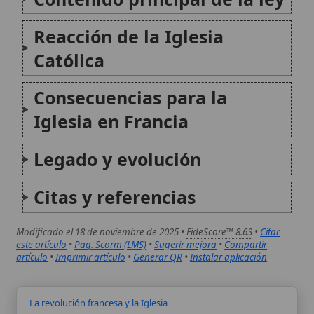
artículo
•
Imprimir artículo
•
Generar QR
•
Instalar aplicación
La revolución francesa y la Iglesia
La Revolución Francesa (1789-1799) representó un
período de profundas transformaciones políticas,
sociales y religiosas en Francia, con un impacto
duradero en la Iglesia Católica. Inicialmente
impulsada por demandas de reformas que contaron
con el apoyo de parte del bajo clero...
Persecución cristiana en la revolución Francesa
La Revolución Francesa (1789-1799) marcó una de las
etapas más dramáticas de la historia de la Iglesia
católica en Europa, caracterizada por la confiscación
masiva de bienes eclesiásticos, la supresión de los
órdenes religiosos, la exigencia del juramento a la...
Autor:
Comité editorial
Artículo supervisado por el Comité
editorial de Wikitólica. Las afirmaciones
del artículo están basadas y contrastadas