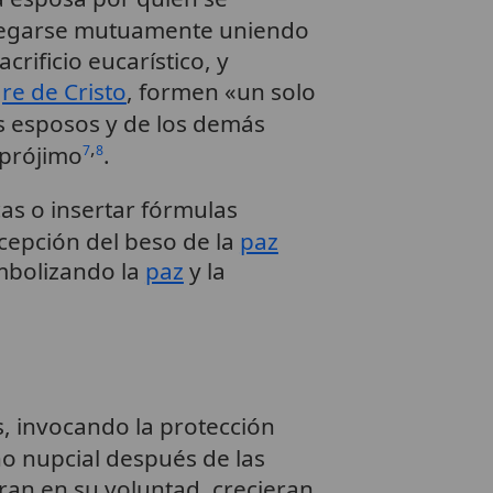
ntregarse mutuamente uniendo
acrificio eucarístico, y
re de Cristo
, formen «un solo
s esposos y de los demás
,
 prójimo
.
7
8
cas o insertar fórmulas
ecepción del beso de la
paz
imbolizando la
paz
y la
s, invocando la protección
cho nupcial después de las
ran en su voluntad, crecieran