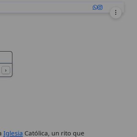
L
M
N
O
P
Q
R
S
T
U
›
a
Iglesia
Católica, un rito que