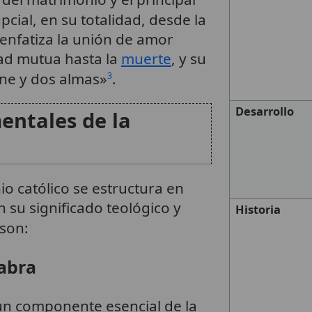
upcial, en su totalidad, desde la
 enfatiza la unión de amor
dad mutua hasta la
muerte
, y su
rne y dos almas»
.
3
Desarrollo
ntales de la
o católico se estructura en
 su significado teológico y
Historia
 son:
labra
 un componente esencial de la