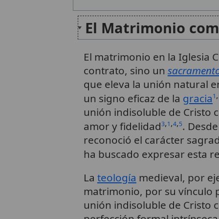
El Matrimonio co
El matrimonio en la Iglesia
contrato, sino un
sacrament
que eleva la unión natural 
,
un signo eficaz de la
gracia
1
unión indisoluble de Cristo c
,
,
,
amor y fidelidad
. Desde 
3
1
4
5
reconoció el carácter sagrad
ha buscado expresar esta r
La
teología
medieval, por ej
matrimonio, por su vínculo 
unión indisoluble de Cristo c
perfección formal intrínseca