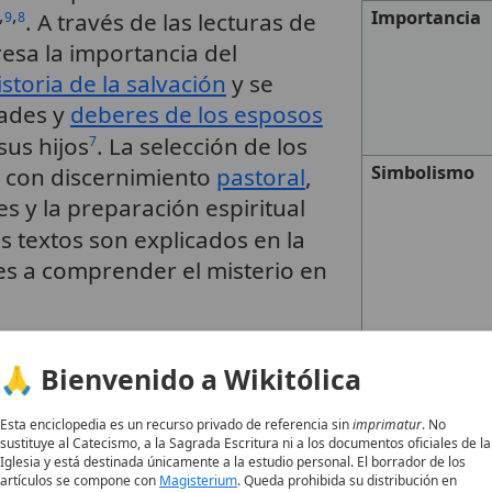
,
,
Importancia
. A través de las lecturas de
9
8
resa la importancia del
istoria de la salvación
y se
dades y
deberes de los esposos
sus hijos
. La selección de los
7
Simbolismo
e con discernimiento
pastoral
,
s y la preparación espiritual
os textos son explicados en la
les a comprender el misterio en
Tipo
Matrimonial
🙏 Bienvenido a Wikitólica
Uso Litúrgico
ayentes
es el momento central
Esta enciclopedia es un recurso privado de referencia sin
imprimatur
. No
sustituye al Catecismo, a la Sagrada Escritura ni a los documentos oficiales de la
,
nio
. Es la libre expresión de
7
8
Iglesia y está destinada únicamente a la estudio personal. El borrador de los
artículos se compone con
Magisterium
. Queda prohibida su distribución en
 una mujer de entregarse