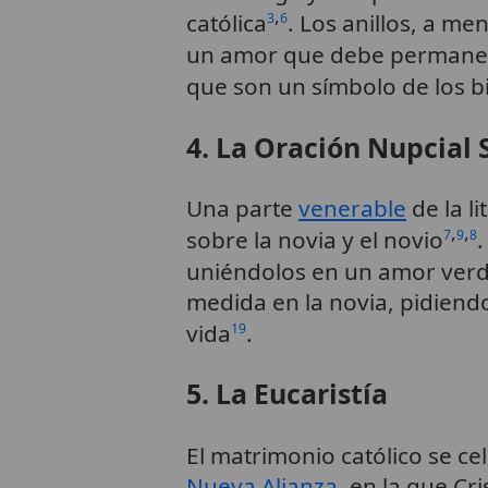
,
católica
. Los anillos, a m
3
6
un amor que debe permanec
que son un símbolo de los b
4. La Oración Nupcial
Una parte
venerable
de la li
,
,
sobre la novia y el novio
.
7
9
8
uniéndolos en un amor ver
medida en la novia, pidiendo 
vida
.
19
5. La Eucaristía
El matrimonio católico se c
Nueva Alianza
, en la que Cr