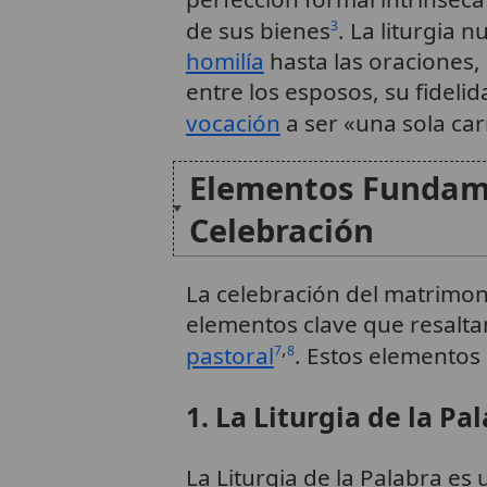
de sus bienes
. La liturgia n
3
homilía
hasta las oraciones,
entre los esposos, su fideli
vocación
a ser «una sola ca
Elementos Fundame
Celebración
La celebración del matrimoni
elementos clave que resaltan
,
pastoral
. Estos elementos
7
8
1. La Liturgia de la Pa
La Liturgia de la Palabra es