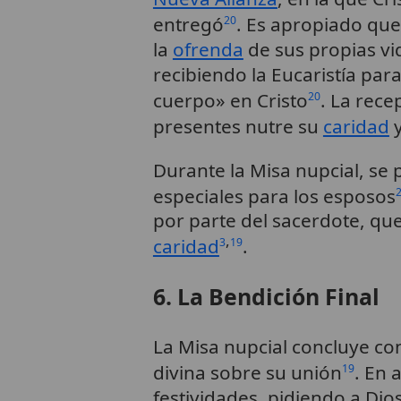
entregó
. Es apropiado qu
20
la
ofrenda
de sus propias vi
recibiendo la Eucaristía p
cuerpo» en Cristo
. La rece
20
presentes nutre su
caridad
y
Durante la Misa nupcial, se 
especiales para los esposos
por parte del sacerdote, qu
,
caridad
.
3
19
6. La Bendición Final
La Misa nupcial concluye con
divina sobre su unión
. En 
19
festividades, pidiendo a Di