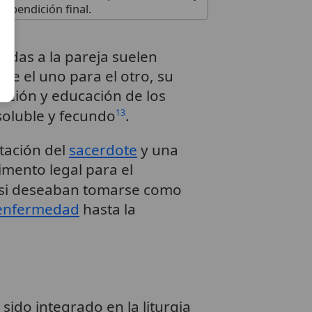
bendición final.
adas a la pareja suelen
te el uno para el otro, su
eación y educación de los
isoluble y fecundo
.
13
tación del
sacerdote
y una
imento legal para el
a si deseaban tomarse como
enfermedad
hasta la
sido integrado en la liturgia