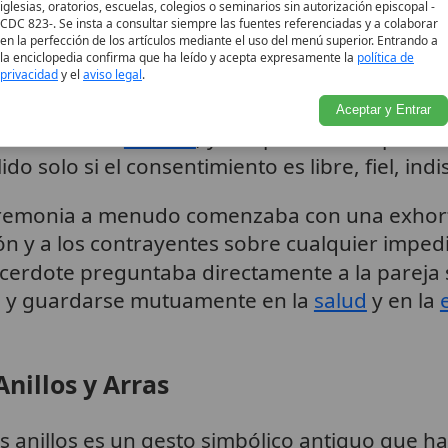
iglesias, oratorios, escuelas, colegios o seminarios sin autorización episcopal -
y exclusiva, para toda la
CDC 823-. Se insta a consultar siempre las fuentes referenciadas y a colaborar
en la perfección de los artículos mediante el uso del menú superior. Entrando a
e al matrimonio (
sacerdote
o
la enciclopedia confirma que ha leído y acepta expresamente la
política de
,
,
privacidad
y el
aviso legal
.
 este consentimiento
. Las preguntas formul
7
14
8
traer matrimonio, su intención de vivir fielmen
Aceptar y Entrar
dos hasta la
muerte
, y su apertura a la procr
do solo si el consentimiento es libre, fiel, ind
a ceremonia a menudo comenzaba con una exhor
ón y a los contrayentes sobre cualquier imped
sacerdote preguntaba directamente a la parej
e y guardarse mutuamente en la
salud
y en la
Anillos y Arras
s anillos es un gesto simbólico antiguo que ha 