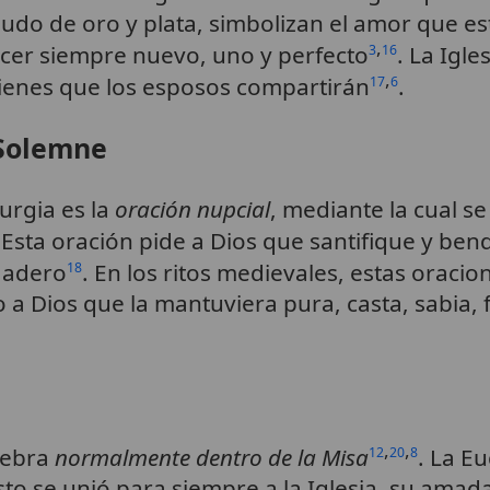
enudo de oro y plata, simbolizan el amor que e
,
er siempre nuevo, uno y perfecto
. La Igle
3
16
,
ienes que los esposos compartirán
.
17
6
 Solemne
turgia es la
oración nupcial
, mediante la cual s
 Esta oración pide a Dios que santifique y be
dadero
. En los ritos medievales, estas orac
18
a Dios que la mantuviera pura, casta, sabia, fi
,
,
elebra
normalmente dentro de la Misa
. La Eu
12
20
8
isto se unió para siempre a la Iglesia, su ama