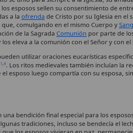
e los esposos sellen su consentimiento de e
das a la
ofrenda
de Cristo por su Iglesia en el s
ara que, comulgando en el mismo Cuerpo y
Sang
pción de la Sagrada
Comunión
por parte de lo
 los eleva a la comunión con el Señor y con el
pueden utilizar oraciones eucarísticas específi
,
. Los ritos medievales también incluían la r
21
9
e el esposo luego compartía con su esposa, s
 una bendición final especial para los esposo
algunas tradiciones, incluso se bendecía el le
os que los esposos vivieran en paz, permanecie