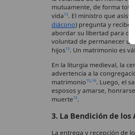
mutuamente, de forma total 
vida
. El ministro que asist
13
diácono
) pregunta y recibe
abordar su libertad para con
voluntad de permanecer uni
hijos
. Un matrimonio es váli
13
En la liturgia medieval, l
advertencia a la congregaci
,
matrimonio
. Luego, el 
15
16
esposos y amarse, honrars
muerte
.
15
3. La Bendición de los 
La entrega y recepción de lo