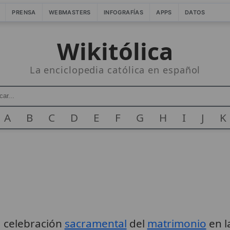
PRENSA
WEBMASTERS
INFOGRAFÍAS
APPS
DATOS
Wikitólica
La enciclopedia católica en español
A
B
C
D
E
F
G
H
I
J
K
la celebración
sacramental
del
matrimonio
en l