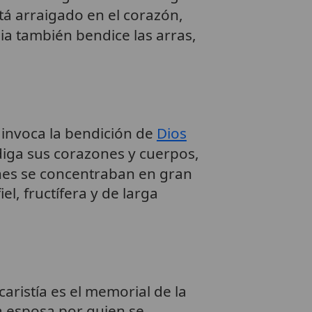
stá arraigado en el corazón,
sia también bendice las arras,
e invoca la bendición de
Dios
ndiga sus corazones y cuerpos,
iones se concentraban en gran
el, fructífera y de larga
caristía es el memorial de la
da esposa por quien se