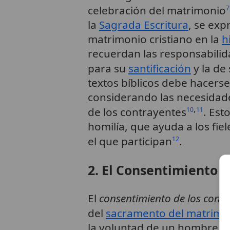
celebración del matrimonio
7
la
Sagrada Escritura
, se exp
matrimonio cristiano en la
h
recuerdan las responsabili
para su
santificación
y la de 
textos bíblicos debe hacers
considerando las necesidade
,
de los contrayentes
. Est
10
11
homilía, que ayuda a los fie
el que participan
.
12
2. El Consentimiento 
El
consentimiento de los contr
del
sacramento del matrimo
la voluntad de un hombre y