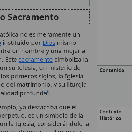
mo Sacramento
 Católica no es meramente un
o
instituido por
Dios
mismo,
entre un hombre y una mujer a
. Este
sacramento
simboliza la
2
on su Iglesia, un misterio de
Contenido
los primeros siglos, la Iglesia
o del matrimonio, y su liturgia
ealidad profunda
.
6
emplo, ya destacaba que el
Contexto
perpetuo, es un símbolo de la
Histórico
on la Iglesia, considerándolo la
 del matrimonio y el principal