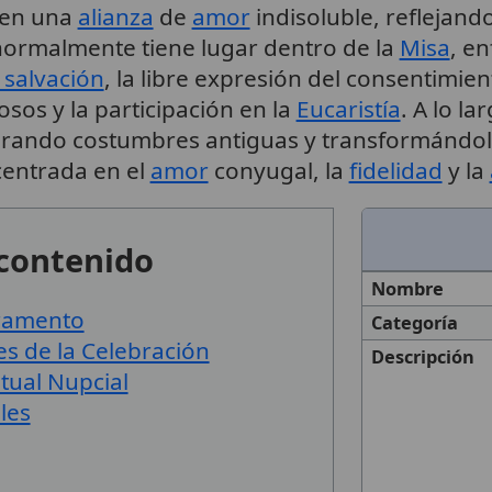
 en una
alianza
de
amor
indisoluble, reflejando
 normalmente tiene lugar dentro de la
Misa
, en
a salvación
, la libre expresión del consentimien
sos y la participación en la
Eucaristía
. A lo la
egrando costumbres antiguas y transformándo
 centrada en el
amor
conyugal, la
fidelidad
y la
 contenido
Nombre
ramento
Categoría
s de la Celebración
Descripción
itual Nupcial
les