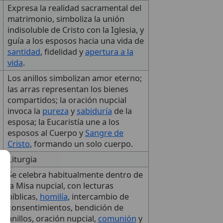
Expresa la realidad sacramental del
matrimonio, simboliza la unión
indisoluble de Cristo con la Iglesia, y
guía a los esposos hacia una vida de
santidad
, fidelidad y
apertura a la
vida
.
Los anillos simbolizan amor eterno;
las arras representan los bienes
compartidos; la oración nupcial
invoca la
pureza
y
sabiduría
de la
esposa; la Eucaristía une a los
esposos al Cuerpo y
Sangre de
Cristo
, formando un solo cuerpo.
Liturgia
Se celebra habitualmente dentro de
la Misa nupcial, con lecturas
bíblicas,
homilía
, intercambio de
consentimientos, bendición de
anillos, oración nupcial,
comunión
y