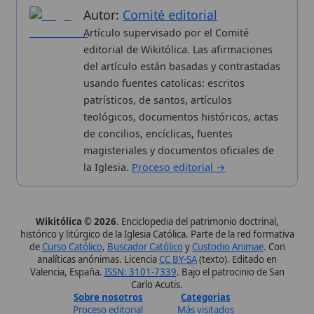
la Iglesia.
Proceso editorial →
Wikitólica © 2026
. Enciclopedia del patrimonio doctrinal,
histórico y litúrgico de la Iglesia Católica. Parte de la red formativa
de
Curso Católico
,
Buscador Católico
y
Custodio Animae
. Con
analíticas anónimas. Licencia
CC BY-SA
(texto). Editado en
Valencia, España.
ISSN: 3101-7339
. Bajo el patrocinio de San
Carlo Acutis.
Sobre nosotros
Categorias
Proceso editorial
Más visitados
Publicación seriada
Nuevas entradas
Datos abiertos
Cambios recientes
Estadísticas
Aplicaciones
Aviso legal
Kit de Prensa
Política de privacidad
Widgets para tu web
✦ SÍGUENOS EN
Canal de WhatsApp
Únete · publicación regular
Perfil de Instagram
Síguenos · @wikitolica