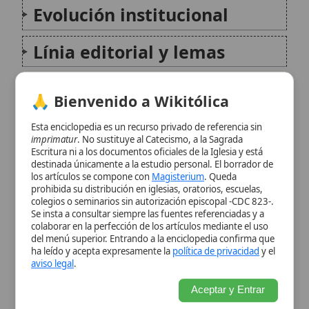
🙏 Bienvenido a Wikitólica
Reconocimientos papales
Esta enciclopedia es un recurso privado de referencia sin
imprimatur
. No sustituye al Catecismo, a la Sagrada
Escritura ni a los documentos oficiales de la Iglesia y está
Organización actual
destinada únicamente a la estudio personal. El borrador de
los artículos se compone con
Magisterium
. Queda
prohibida su distribución en iglesias, oratorios, escuelas,
Influencia y relevancia
colegios o seminarios sin autorización episcopal -CDC 823-.
Se insta a consultar siempre las fuentes referenciadas y a
contemporánea
colaborar en la perfección de los artículos mediante el uso
del menú superior. Entrando a la enciclopedia confirma que
ha leído y acepta expresamente la
política de privacidad
y el
Conclusión
aviso legal
.
Aceptar y Entrar
Citas y referencias
Modificado el 26 de octubre de 2025 •
FideScore™ 6.80
•
Citar este
artículo
Catecismo Romano
El Catecismo Romano, promulgado en el siglo
XVI por la autoridad pontificia y
encomendado por el Concilio de Trento,