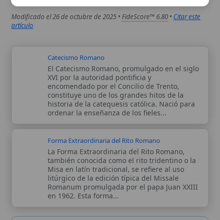
constituye uno de los grandes hitos de la
historia de la catequesis católica. Nació para
ordenar la enseñanza de los fieles...
Forma Extraordinaria del Rito Romano
La Forma Extraordinaria del Rito Romano,
también conocida como el rito tridentino o la
Misa en latín tradicional, se refiere al uso
litúrgico de la edición típica del Missale
Romanum promulgada por el papa Juan XXIII
en 1962. Esta forma...
Autor:
Comité editorial
Artículo supervisado por el Comité
editorial de Wikitólica. Las afirmaciones
del artículo están basadas y contrastadas
usando fuentes catolicas: escritos
patrísticos, de santos, artículos
teológicos, documentos históricos, actas
de concilios, encíclicas, fuentes
magisteriales y documentos oficiales de