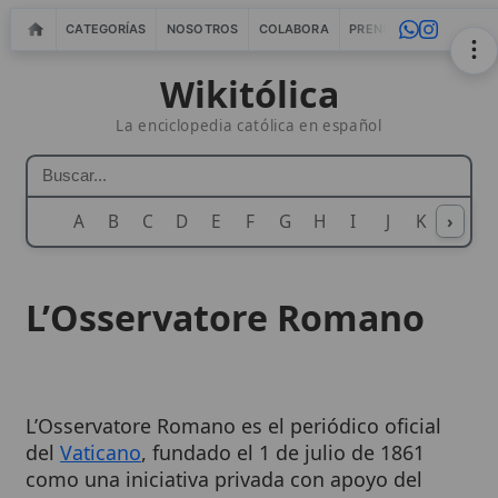
CATEGORÍAS
NOSOTROS
COLABORA
PRENSA
WEBMASTERS
IN
Wikitólica
La enciclopedia católica en español
A
B
C
D
E
F
G
H
I
J
K
›
L
M
N
L’Osservatore Romano
L’Osservatore Romano es el periódico oficial
del
Vaticano
, fundado el 1 de julio de 1861
como una iniciativa privada con apoyo del
Gobierno Papal. A lo largo de más de un siglo
y medio ha evolucionado de un periódico local