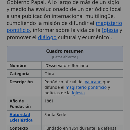
a una publicación internacional multilingüe,
cumpliendo la misión de difundir el
magisterio
pontificio
, informar sobre la vida de la
Iglesia
y
promover el
diálogo
cultural y ecuménico
.
1
Cuadro resumen
[Datos abiertos]
Nombre
L’Osservatore Romano
Categoría
Obra
Descripción
Periódico oficial del
Vaticano
que
difunde el
magisterio pontificio
y
noticias de la
Iglesia
Año de
1861
Fundación
Autoridad
Santa Sede
Eclesiástica
Contexto
Fundado en 1861 durante la defensa
Histórico
de la libertad papal; adquirido por la
Santa Sede tras la pérdida del poder
temporal en 1870.
Creador
Nicola Zanchini y Giuseppe Bastia