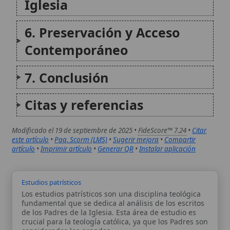
Modificado el 19 de septiembre de 2025 •
FideScore™ 7.24
•
Citar
este artículo
•
Paq. Scorm (LMS)
•
Sugerir mejora
•
Compartir
artículo
•
Imprimir artículo
•
Generar QR
•
Instalar aplicación
Estudios patrísticos
Los estudios patrísticos son una disciplina teológica
fundamental que se dedica al análisis de los escritos
de los Padres de la Iglesia. Esta área de estudio es
crucial para la teología católica, ya que los Padres son
considerados los grandes...
Sermones patrísticos
Los sermones patrísticos constituyen una fuente
fundamental para comprender el desarrollo de la
predicación cristiana en los primeros siglos. Estos
discursos, pronunciados por los Padres de la Iglesia,
no solo ofrecen una visión de la interpretación bíblica
de su tiempo...
Autor:
Comité editorial
Artículo supervisado por el Comité