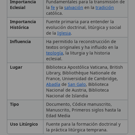
Influencia
Ha permitido la reconstrucción de
textos originales y ha influido en la
teología
, la liturgia y la historia
eclesial.
Lugar
Biblioteca Apostólica Vaticana, British
Library, Bibliothèque Nationale de
France, Universidad de Cambridge,
Abadía
de
San Galo
, Biblioteca
Nacional de Austria, Biblioteca
Nacional de Islandia
Tipo
Documento, Códice manuscrito,
Manuscrito, Primeros siglos hasta la
Edad Media
Uso Litúrgico
Fuente para la formación doctrinal y
la práctica litúrgica temprana.
1. Definición y Contexto
🙏 Bienvenido a Wikitólica
Histórico
Esta enciclopedia es un recurso privado de referencia sin
2. Características de los
imprimatur
. No sustituye al Catecismo, a la Sagrada
Escritura ni a los documentos oficiales de la Iglesia y está
Manuscritos Patrísticos
destinada únicamente a la estudio personal. El borrador de
los artículos se compone con
Magisterium
. Queda