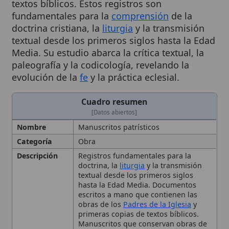
doctrina cristiana, la
liturgia
y la transmisión
textual desde los primeros siglos hasta la Edad
Media. Su estudio abarca la crítica textual, la
paleografía y la codicología, revelando la
evolución de la
fe
y la práctica eclesial.
Cuadro resumen
[Datos abiertos]
Nombre
Manuscritos patrísticos
Categoría
Obra
Descripción
Registros fundamentales para la
doctrina, la
liturgia
y la transmisión
textual desde los primeros siglos
hasta la Edad Media. Documentos
escritos a mano que contienen las
obras de los
Padres de la Iglesia
y
primeras copias de textos bíblicos.
Manuscritos que conservan obras de
Agustín, Jerónimo, Basilio,
Gregorio
Magno
, Juan Crisóstomo y primeras
ediciones del Antiguo y
Nuevo
Testamento
; incluyen homilías,
encíclicas y cartas, y son clave para la