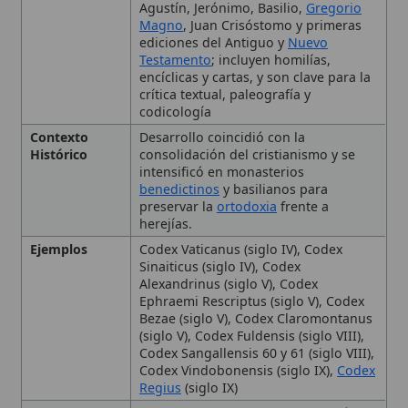
crítica textual, paleografía y
codicología
Contexto
Desarrollo coincidió con la
Histórico
consolidación del cristianismo y se
intensificó en monasterios
benedictinos
y basilianos para
preservar la
ortodoxia
frente a
herejías.
Ejemplos
Codex Vaticanus (siglo IV), Codex
Sinaiticus (siglo IV), Codex
Alexandrinus (siglo V), Codex
Ephraemi Rescriptus (siglo V), Codex
Bezae (siglo V), Codex Claromontanus
(siglo V), Codex Fuldensis (siglo VIII),
Codex Sangallensis 60 y 61 (siglo VIII),
Codex Vindobonensis (siglo IX),
Codex
Regius
(siglo IX)
Importancia
Fundamentales para la transmisión de
Eclesial
la
fe
y la
salvación
en la
tradición
católica.
Importancia
Fuente primaria para entender la
Histórica
evolución doctrinal, litúrgica y social
de la
Iglesia
.