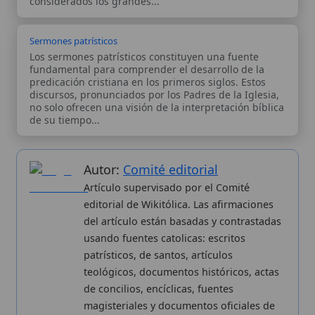
editorial de Wikitólica. Las afirmaciones
del artículo están basadas y contrastadas
usando fuentes catolicas: escritos
patrísticos, de santos, artículos
teológicos, documentos históricos, actas
de concilios, encíclicas, fuentes
magisteriales y documentos oficiales de
la Iglesia.
Proceso editorial →
Wikitólica © 2026
. Enciclopedia del patrimonio doctrinal,
histórico y litúrgico de la Iglesia Católica. Parte de la red formativa
de
Curso Católico
,
Buscador Católico
y
Custodio Animae
. Con
analíticas anónimas. Licencia
CC BY-SA
(texto). Editado en
Valencia, España.
ISSN: 3101-7339
. Bajo el patrocinio de San
Carlo Acutis.
Sobre nosotros
Categorias
Proceso editorial
Más visitados
Publicación seriada
Nuevas entradas
Datos abiertos
Cambios recientes
Estadísticas
Aplicaciones
Aviso legal
Kit de Prensa
Política de privacidad
Widgets para tu web