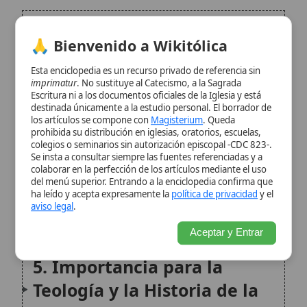
prohibida su distribución en iglesias, oratorios, escuelas,
3. Principales Manuscritos y
colegios o seminarios sin autorización episcopal -CDC 823-.
Se insta a consultar siempre las fuentes referenciadas y a
Colecciones
colaborar en la perfección de los artículos mediante el uso
del menú superior. Entrando a la enciclopedia confirma que
ha leído y acepta expresamente la
política de privacidad
y el
4. Métodos de Estudio y
aviso legal
.
Crítica Textual
Aceptar y Entrar
5. Importancia para la
Teología y la Historia de la
Iglesia
6. Preservación y Acceso
Contemporáneo
7. Conclusión
Citas y referencias