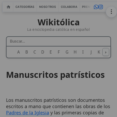
CATEGORÍAS
NOSOTROS
COLABORA
PRENSA
WEBMASTERS
IN
Wikitólica
La enciclopedia católica en español
A
B
C
D
E
F
G
H
I
J
K
›
L
M
N
Manuscritos patrísticos
Los manuscritos patrísticos son documentos
escritos a mano que contienen las obras de los
Padres de la Iglesia
y las primeras copias de
textos bíblicos. Estos registros son
fundamentales para la
comprensión
de la