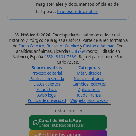
Datos abiertos
Cambios recientes
Estadísticas
Aplicaciones
Aviso legal
Kit de Prensa
Política de privacidad
Widgets para tu web
✦ SÍGUENOS EN
Canal de WhatsApp
Únete · publicación regular
Perfil de Instagram
Síguenos · @wikitolica