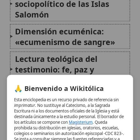
Lectura teológica del
testimonio: fe, paz y
coherencia
🙏 Bienvenido a Wikitólica
Mártires en Oceanía y
Esta enciclopedia es un recurso privado de referencia sin
continuidad con los testigos
imprimatur
. No sustituye al Catecismo, a la Sagrada
Escritura ni a los documentos oficiales de la Iglesia y está
de otras Iglesias
destinada únicamente a la estudio personal. El borrador de
los artículos se compone con
Magisterium
. Queda
prohibida su distribución en iglesias, oratorios, escuelas,
Relevancia para la vida
colegios o seminarios sin autorización episcopal -CDC 823-.
Se insta a consultar siempre las fuentes referenciadas y a
cristiana hoy
colaborar en la perfección de los artículos mediante el uso
del menú superior. Entrando a la enciclopedia confirma que
ha leído y acepta expresamente la
política de privacidad
y el
Síntesis biográfica y
aviso legal
.
espiritual
Aceptar y Entrar
Conclusión