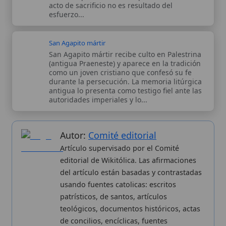
Autor:
Comité editorial
Artículo supervisado por el Comité
editorial de Wikitólica. Las afirmaciones
del artículo están basadas y contrastadas
usando fuentes catolicas: escritos
patrísticos, de santos, artículos
teológicos, documentos históricos, actas
de concilios, encíclicas, fuentes
magisteriales y documentos oficiales de
la Iglesia.
Proceso editorial →
Wikitólica © 2026
. Enciclopedia del patrimonio doctrinal,
histórico y litúrgico de la Iglesia Católica. Parte de la red formativa
de
Curso Católico
,
Buscador Católico
y
Custodio Animae
. Con
analíticas anónimas. Licencia
CC BY-SA
(texto). Editado en
Valencia, España.
ISSN: 3101-7339
. Bajo el patrocinio de San
Carlo Acutis.
Sobre nosotros
Categorias
Proceso editorial
Más visitados
Publicación seriada
Nuevas entradas