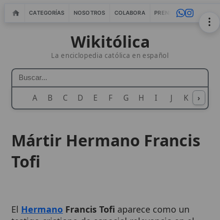
CATEGORÍAS
NOSOTROS
COLABORA
PRENSA
WEBMASTERS
IN
Wikitólica
La enciclopedia católica en español
A
B
C
D
E
F
G
H
I
J
K
›
L
M
N
Mártir Hermano Francis
Tofi
El
Hermano
Francis Tofi
aparece como un
testigo cristiano de especial relevancia en el
marco de los
mártires y testigos de la
fe
del