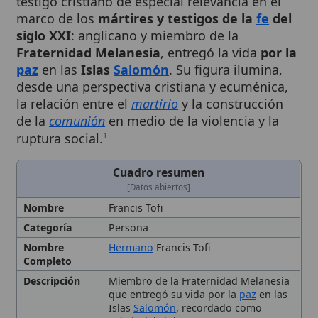
siglo XXI
: anglicano y miembro de la
Fraternidad Melanesia
, entregó la vida
por la
paz
en las
Islas
Salomón
. Su figura ilumina,
desde una perspectiva cristiana y ecuménica,
la relación entre el
martirio
y la construcción
de la
comunión
en medio de la violencia y la
ruptura social.
1
Cuadro resumen
[Datos abiertos]
Nombre
Francis Tofi
Categoría
Persona
Nombre
Hermano
Francis Tofi
Completo
Descripción
Miembro de la Fraternidad Melanesia
que entregó su vida por la
paz
en las
Islas
Salomón
, recordado como
mártir
del siglo XXI
Lugar de
Islas Salomón
Muerte
Contexto
Inestabilidad
política
y violencia en