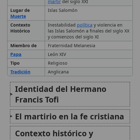
Histórico
las Islas Salomón a finales del siglo XX
y comienzos del siglo XI
Miembro de
Fraternidad Melanesia
Papa
León XIV
Tipo
Religioso
Tradición
Anglicana
Identidad del Hermano
Francis Tofi
El martirio en la fe cristiana
Contexto histórico y
sociopolítico de las Islas
Salomón
Dimensión ecuménica:
«ecumenismo de sangre»