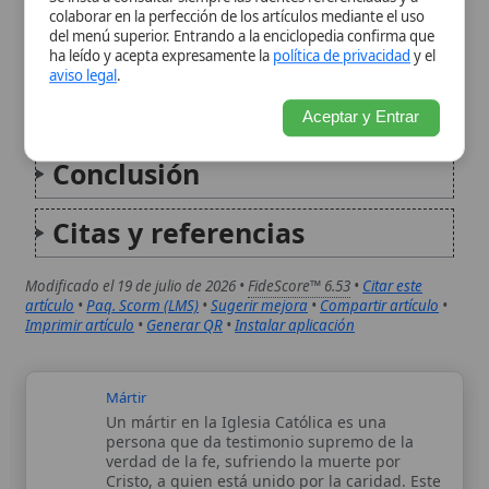
Citas y referencias
Modificado el 19 de julio de 2026 •
FideScore™ 6.53
•
Citar este
artículo
•
Paq. Scorm (LMS)
•
Sugerir mejora
•
Compartir artículo
•
Imprimir artículo
•
Generar QR
•
Instalar aplicación
Mártir
Un mártir en la Iglesia Católica es una
persona que da testimonio supremo de la
verdad de la fe, sufriendo la muerte por
Cristo, a quien está unido por la caridad. Este
acto de sacrificio no es resultado del
esfuerzo...
San Agapito mártir
San Agapito mártir recibe culto en Palestrina
(antigua Praeneste) y aparece en la tradición
como un joven cristiano que confesó su fe
durante la persecución. La memoria litúrgica
antigua lo presenta como testigo fiel ante las
autoridades imperiales y lo...