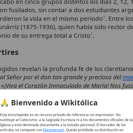
cabo en cinco grupos distintos los días 2, 12,
on fusilados, sin contar a dos estudiantes arg
dieron la vida en el mismo periodo
. Entre lo
1
nárriz (1875-1936), quien había sido rector de
io de su entrega total a Cristo
.
1
tires
gidos revelan la profunda fe de los claretianos
n al Señor por el don tan grande y precioso del
mar
:
«¡Viva el Corazón Inmaculado de María! Nos fusi
engua materna:
«No ploreu per mi. Soc màrtir de J
🙏 Bienvenido a Wikitólica
r por la fe y el
amor
a María.
Esta enciclopedia es un recurso privado de referencia sin
imprimatur
. No
conocimiento eclesial
sustituye al Catecismo, a la Sagrada Escritura ni a los documentos oficiales de la
Iglesia y está destinada únicamente a la estudio personal. El borrador de los
artículos se compone con
Magisterium
. Queda prohibida su distribución en