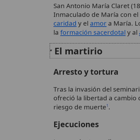
San Antonio María Claret (1
Inmaculado de María con el o
caridad
y el
amor
a María. L
la
formación sacerdotal
y al
El martirio
Arresto y tortura
Tras la invasión del seminar
ofreció la libertad a cambio
riesgo de muerte
.
1
Ejecuciones