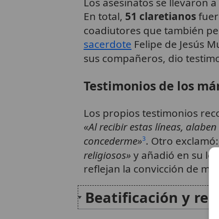
Los asesinatos se llevaron a 
En total,
51 claretianos
fuer
coadiutores que también per
sacerdote
Felipe de Jesús Mu
sus compañeros, dio testimon
Testimonios de los már
Los propios testimonios reco
«Al recibir estas líneas, alabe
concederme»
. Otro exclamó
3
religiosos»
y añadió en su l
reflejan la convicción de mori
Beatificación y re