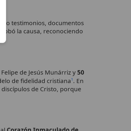
lando testimonios, documentos
robó la causa, reconociendo
Felipe de Jesús Munárriz y
50
lo de fidelidad cristiana
. En
1
discípulos de Cristo, porque
 al
Corazón Inmaculado de