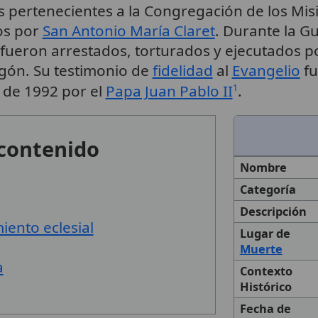
s pertenecientes a la Congregación de los Mis
os por
San Antonio María Claret
. Durante la Gu
 fueron arrestados, torturados y ejecutados p
agón. Su testimonio de
fidelidad
al
Evangelio
fu
 de 1992 por el
Papa Juan Pablo II
.
1
 contenido
Nombre
Categoría
Descripción
iento eclesial
Lugar de
Muerte
a
Contexto
Histórico
Fecha de