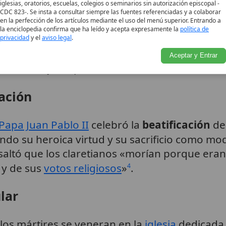
iglesias, oratorios, escuelas, colegios o seminarios sin autorización episcopal -
ón
CDC 823-. Se insta a consultar siempre las fuentes referenciadas y a colaborar
en la perfección de los artículos mediante el uso del menú superior. Entrando a
la enciclopedia confirma que ha leído y acepta expresamente la
política de
e inició poco después de los hechos, recopi
privacidad
y el
aviso legal
.
ngregación para las Causas de los Santos
ap
Aceptar y Entrar
n
in odium fidei
(por odio a la fe)
.
1
ación
Papa Juan Pablo II
celebró la
beatificación
de 
o su heroica virtud y su sacrificio como mode
altó que los claretianos «morían porque eran 
 y de sus
votos religiosos
»
.
4
lar
 los mártires se veneran en la
iglesia
dedicada