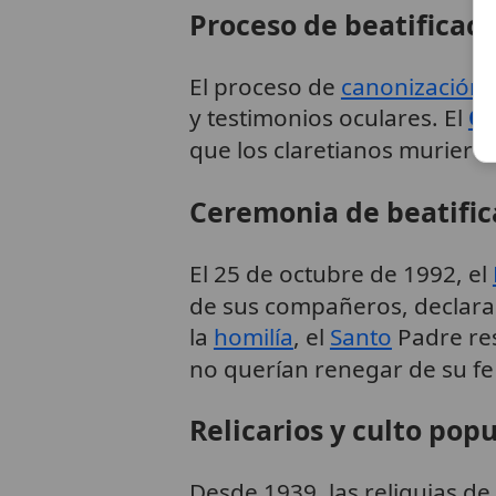
Proceso de beatificaci
El proceso de
canonización
s
y testimonios oculares. El
Co
que los claretianos muriero
Ceremonia de beatific
El 25 de octubre de 1992, el
de sus compañeros, declarand
la
homilía
, el
Santo
Padre res
no querían renegar de su fe
Relicarios y culto popu
Desde 1939, las reliquias de