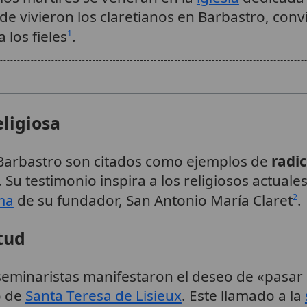
de vivieron los claretianos en Barbastro, conv
 los fieles
.
1
eligiosa
 Barbastro son citados como ejemplos de
radi
a. Su testimonio inspira a los religiosos actuale
ma
de su fundador, San Antonio María Claret
.
2
tud
 seminaristas manifestaron el deseo de «pasar
o de
Santa Teresa de Lisieux
. Este llamado a la