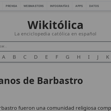
PRENSA
WEBMASTERS
INFOGRAFÍAS
APPS
DATOS
Wikitólica
La enciclopedia católica en español
A
B
C
D
E
F
G
H
I
J
K
ianos de Barbastro
bastro fueron una comunidad religiosa comp