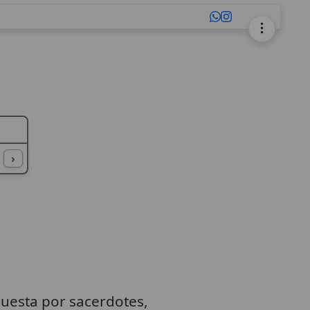
L
M
N
O
P
Q
R
S
T
U
›
uesta por sacerdotes,