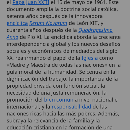
setenta años después de la innovadora
encíclica
Rerum Novarum
de León XIII, y
cuarenta años después de la
Quadragesimo
Anno
de Pío XI. La encíclica aborda la creciente
interdependencia global y los nuevos desafíos
sociales y económicos de mediados del siglo
XX, reafirmando el papel de la
Iglesia
como
«Madre y Maestra de todas las naciones» en la
guía moral de la humanidad. Se centra en la
dignificación del trabajo, la importancia de la
propiedad privada con función social, la
necesidad de una justa remuneración, la
promoción del
bien común
a nivel nacional e
internacional, y la
responsabilidad
de las
naciones ricas hacia las más pobres. Además,
subraya la relevancia de la familia y la
educación cristiana en la formación de una
sociedad justa, y la
santificación
del
domingo
como día de descanso y encuentro con
Dios
.
Cuadro resumen