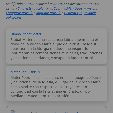
y devociones marianas, y ocupa un lugar central...
Mater Populi fidelis
Mater Populi fidelis designa, en el lenguaje teológico
y devocional de la Iglesia, el lugar de la Virgen María
como Madre con respecto a los creyentes, en
continuidad con la fe cristiana en Cristo, único
Mediador y Redentor. La expresión...
Autor:
Comité editorial
Artículo supervisado por el Comité
editorial de Wikitólica. Las afirmaciones
del artículo están basadas y contrastadas
usando fuentes catolicas: escritos
patrísticos, de santos, artículos
teológicos, documentos históricos, actas
de concilios, encíclicas, fuentes
magisteriales y documentos oficiales de
la Iglesia.
Proceso editorial →