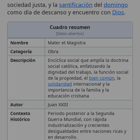
[Datos abiertos]
Nombre
Mater et Magistra
Categoría
Obra
Descripción
Encíclica social que amplía la doctrina
social católica, enfatizando la
dignidad del trabajo, la función social
de la propiedad, el
bien común
, la
solidaridad
internacional y la
importancia de la familia y la
educación cristiana
Autor
Juan XXIII
Contexto
Periodo posterior a la Segunda
Histórico
Guerra Mundial, con rápida
industrialización y crecientes
desigualdades entre naciones ricas y
en desarrollo.
Fecha de
1961-05-15
Publicación
Importancia
Documento clave que vincula las
encíclicas sociales clásicas con los
textos conciliares posteriores, como
Gaudium et Spes
, y sigue influyendo