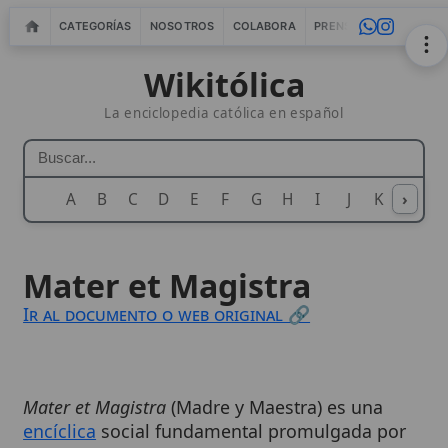
CATEGORÍAS
NOSOTROS
COLABORA
PRENSA
WEBMASTERS
IN
Wikitólica
La enciclopedia católica en español
A
B
C
D
E
F
G
H
I
J
K
›
L
M
N
Mater et Magistra
Ir al documento o web original 🔗
Mater et Magistra
(Madre y Maestra) es una
encíclica
social fundamental promulgada por
el
Papa Juan XXIII
el 15 de mayo de 1961. Este
documento amplía la doctrina social católica,