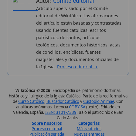
Wikitólica © 2026
. Enciclopedia del patrimonio doctrinal,
histórico y litúrgico de la Iglesia Católica. Parte de la red formativa
de
Curso Católico
,
Buscador Católico
y
Custodio Animae
. Con
analíticas anónimas. Licencia
CC BY-SA
(texto). Editado en
Valencia, España.
ISSN: 3101-7339
. Bajo el patrocinio de San
Carlo Acutis.
Sobre nosotros
Categorias
Proceso editorial
Más visitados
Publicación seriada
Nuevas entradas
Datos abiertos
Cambios recientes
Estadísticas
Aplicaciones
Aviso legal
Kit de Prensa
Política de privacidad
Widgets para tu web
✦ SÍGUENOS EN
Canal de WhatsApp
Únete · publicación regular
Perfil de Instagram
Síguenos · @wikitolica