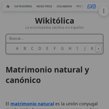
CATEGORÍAS
NOSOTROS
COLABORA
PRENSA
WEBMASTERS
IN
Wikitólica
La enciclopedia católica en español
A
B
C
D
E
F
G
H
I
J
K
›
L
M
N
Matrimonio natural y
canónico
El
matrimonio natural
es la unión conyugal
que la razón humana reconoce como un bien
fundamental para la vida del hombre y la