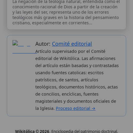
Wikitólica © 2026
. Enciclopedia del patrimonio doctrinal,
histórico y litúrgico de la Iglesia Católica. Parte de la red formativa
de
Curso Católico
,
Buscador Católico
y
Custodio Animae
. Con
analíticas anónimas. Licencia
CC BY-SA
(texto). Editado en
Valencia, España.
ISSN: 3101-7339
. Bajo el patrocinio de San
Carlo Acutis.
Sobre nosotros
Categorias
Proceso editorial
Más visitados
Publicación seriada
Nuevas entradas
Datos abiertos
Cambios recientes
Estadísticas
Aplicaciones
Aviso legal
Kit de Prensa
Política de privacidad
Widgets para tu web
✦ SÍGUENOS EN
Canal de WhatsApp
Únete · publicación regular
Perfil de Instagram
Síguenos · @wikitolica