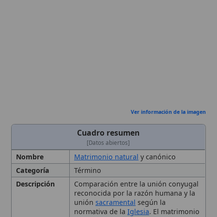
Ver información de la imagen
Cuadro resumen
[Datos abiertos]
Nombre
Matrimonio natural
y canónico
Categoría
Término
Descripción
Comparación entre la unión conyugal
reconocida por la razón humana y la
unión
sacramental
según la
normativa de la
Iglesia
. El matrimonio
natural es la unión permanente entre
un hombre y una mujer basada en la
razón humana y la ley natural,
orientada al bien de los cónyuges y a
la procreación; el
matrimonio
canónico
es esa misma unión vivida
bajo la forma y la autoridad de la
Iglesia, celebrada según el
derecho
canónico
y, cuando los contrayentes
son bautizados, constituye un
sacramento