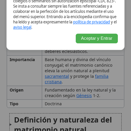
cristiana
.
Origen
Fundamentado en la ley natural y la
creación según
Génesis
1-2.
Tipo
Doctrina
Definición y naturaleza del
matrimonio natural
El matrimonio canónico:
forma y sacramentalidad
Bases teológicas del vínculo
entre lo natural y lo canónico
Diferencias esenciales entre
matrimonio natural y
canónico