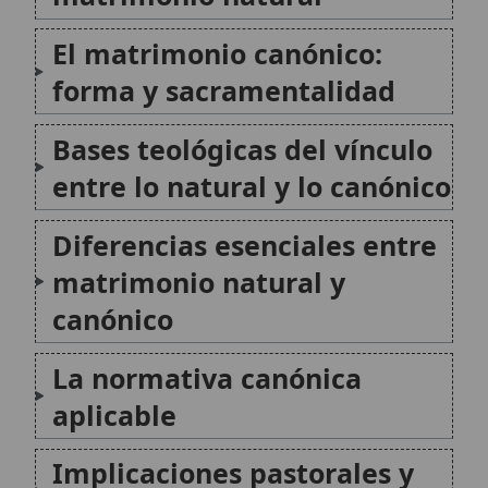
La normativa canónica
aplicable
Implicaciones pastorales y
jurídicas
Conclusión
Citas y referencias
Modificado el 25 de octubre de 2025 •
FideScore™ 8.02
•
Citar este
artículo
•
Paq. Scorm (LMS)
•
Sugerir mejora
•
Compartir artículo
•
Imprimir artículo
•
Generar QR
•
Instalar aplicación
Matrimonio natural
El matrimonio natural, en la enseñanza católica, se
refiere a la unión conyugal entre un hombre y una
mujer que cumple con los requisitos esenciales del
matrimonio según la ley natural y la razón,