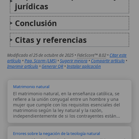
independientemente de si los contrayentes están...
Errores sobre la negación de la teología natural
La negación de la teología natural, entendida como el
conocimiento racional de Dios a partir de la creación
y las leyes del ser, representa uno de los errores
teológicos más graves en la historia del pensamiento
cristiano, especialmente en corrientes...
Autor:
Comité editorial
Artículo supervisado por el Comité
editorial de Wikitólica. Las afirmaciones
del artículo están basadas y contrastadas
usando fuentes catolicas: escritos
patrísticos, de santos, artículos
teológicos, documentos históricos, actas
de concilios, encíclicas, fuentes
magisteriales y documentos oficiales de
la Iglesia.
Proceso editorial →