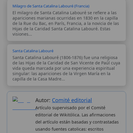
vida queda marcada por una experiencia espiritual
singular: las apariciones de la Virgen María en la
capilla de la Casa Madre...
Autor:
Comité editorial
Artículo supervisado por el Comité
editorial de Wikitólica. Las afirmaciones
del artículo están basadas y contrastadas
usando fuentes catolicas: escritos
patrísticos, de santos, artículos
teológicos, documentos históricos, actas
de concilios, encíclicas, fuentes
magisteriales y documentos oficiales de
la Iglesia.
Proceso editorial →
Wikitólica © 2026
. Enciclopedia del patrimonio doctrinal,
histórico y litúrgico de la Iglesia Católica. Parte de la red formativa
de
Curso Católico
,
Buscador Católico
y
Custodio Animae
. Con
analíticas anónimas. Licencia
CC BY-SA
(texto). Editado en
Valencia, España.
ISSN: 3101-7339
. Bajo el patrocinio de San