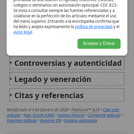
Controversias y autenticidad
Legado y veneración
Citas y referencias
Modificado el 4 de febrero de 2026 •
FideScore™ 8.25
•
Citar este
artículo
•
Paq. Scorm (LMS)
•
Sugerir mejora
•
Compartir artículo
•
Imprimir artículo
•
Generar QR
•
Instalar aplicación
Milagro de Santa Catalina Labouré (Francia)
El milagro de Santa Catalina Labouré se refiere a las
apariciones marianas ocurridas en 1830 en la capilla
de la Rue du Bac, en París, Francia, a la novicia de las
Hijas de la Caridad Santa Catalina Labouré. Estas
visiones...
Santa Catalina Labouré
Santa Catalina Labouré (1806-1876) fue una religiosa
de las Hijas de la Caridad de San Vicente de Paúl cuya