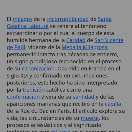
El
milagro
de la
incorruptibilidad
de
Santa
Catalina Labouré
se refiere al fenómeno
extraordinario por el cual el cuerpo de esta
humilde hermana de la
Caridad
de
San Vicente
de Paúl
, vidente de la
Medalla Milagrosa
,
permaneció intacto tras décadas de entierro,
un signo prodigioso reconocido en el proceso
de su
canonización
. Ocurrido en Francia en el
siglo XIX y confirmado en exhumaciones
posteriores, este hecho ha sido interpretado
por la
tradición
católica como una
confirmación
divina de su
santidad
y de las
apariciones marianas que recibió en la
capilla
de la Rue du Bac en París. El artículo explora su
vida, las circunstancias de su
muerte
, los
procesos eclesiásticos y el significado
teológico de este
milagro
en el contexto de la
devoción mariana
.
Cuadro resumen