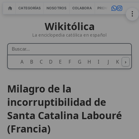
CATEGORÍAS
NOSOTROS
COLABORA
PRENSA
WEBMASTERS
IN
Wikitólica
La enciclopedia católica en español
A
B
C
D
E
F
G
H
I
J
K
›
L
M
N
Milagro de la
incorruptibilidad de
Santa Catalina Labouré
(Francia)