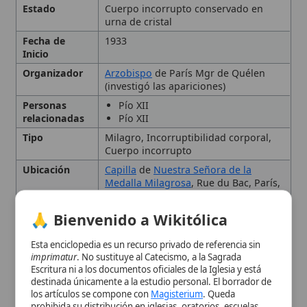
Personas
Pío XII
relacionadas
Pío XII
Tipo
Milagro, Incorruptibilidad corporal,
Cuerpo incorrupto
Ubicación
Capilla
de
Nuestra Señora de la
Medalla Milagrosa
, Rue du Bac, París,
Francia
🙏 Bienvenido a Wikitólica
Vida de Santa Catalina
Esta enciclopedia es un recurso privado de referencia sin
Labouré
imprimatur
. No sustituye al Catecismo, a la Sagrada
Escritura ni a los documentos oficiales de la Iglesia y está
destinada únicamente a la estudio personal. El borrador de
Muerte y exhumación inicial
los artículos se compone con
Magisterium
. Queda
prohibida su distribución en iglesias, oratorios, escuelas,
colegios o seminarios sin autorización episcopal -CDC 823-.
Confirmación del milagro de
Se insta a consultar siempre las fuentes referenciadas y a
colaborar en la perfección de los artículos mediante el uso
incorruptibilidad
del menú superior. Entrando a la enciclopedia confirma que
ha leído y acepta expresamente la
política de privacidad
y el
aviso legal
.
Significado teológico y
Aceptar y Entrar
devocional