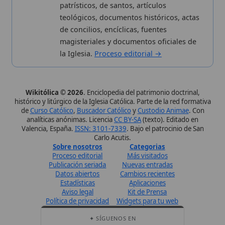
Carlo Acutis.
Sobre nosotros
Categorias
Proceso editorial
Más visitados
Publicación seriada
Nuevas entradas
Datos abiertos
Cambios recientes
Estadísticas
Aplicaciones
Aviso legal
Kit de Prensa
Política de privacidad
Widgets para tu web
✦ SÍGUENOS EN
Canal de WhatsApp
Únete · publicación regular
Perfil de Instagram
Síguenos · @wikitolica