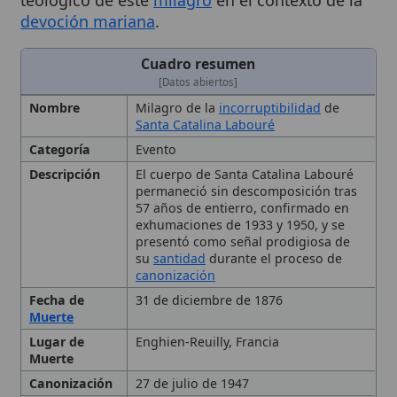
[Datos abiertos]
Nombre
Milagro de la
incorruptibilidad
de
Santa Catalina Labouré
Categoría
Evento
Descripción
El cuerpo de Santa Catalina Labouré
permaneció sin descomposición tras
57 años de entierro, confirmado en
exhumaciones de 1933 y 1950, y se
presentó como señal prodigiosa de
su
santidad
durante el proceso de
canonización
Fecha de
31 de diciembre de 1876
Muerte
Lugar de
Enghien-Reuilly, Francia
Muerte
Canonización
27 de julio de 1947
Estado
Cuerpo incorrupto conservado en
urna de cristal
Fecha de
1933
Inicio
Organizador
Arzobispo
de París Mgr de Quélen
(investigó las apariciones)