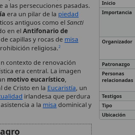
Inicio
e a las persecuciones pasadas.
Importancia
ía
era un pilar de la
piedad
ticos antiguos como el
Sancti
do en el
Antifonario de
de capillas y rocas de
misa
Organizador
ohibición religiosa.
2
un contexto de renovación
Patronazgo
stica era central. La imagen
Personas
 un
motivo eucarístico
,
relacionadas
 de Cristo en la
Eucaristía
, un
tualidad
irlandesa que perdura
Testigos
asistencia a la
misa
dominical y
Tipo
Ubicación
lagro