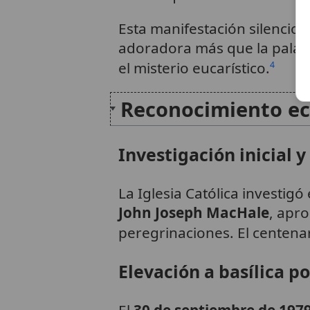
Esta manifestación silencios
adoradora más que la palab
el misterio eucarístico.
4
Reconocimiento ecl
Investigación inicial 
La Iglesia Católica investig
John Joseph MacHale
, apr
peregrinaciones. El centena
Elevación a basílica po
El
30 de septiembre de 197