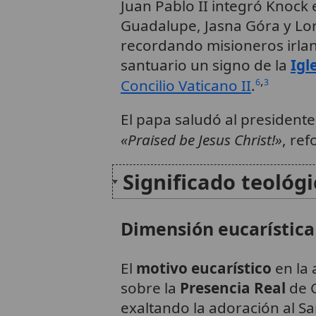
Juan Pablo II integró Knock
Guadalupe, Jasna Góra y Lo
recordando misioneros irlan
santuario un signo de la
Igl
,
Concilio Vaticano II
.
6
3
El papa saludó al presidente
«Praised be Jesus Christ!»
, re
Significado teológ
Dimensión eucarística
El
motivo eucarístico
en la 
sobre la
Presencia Real
de C
exaltando la adoración al S