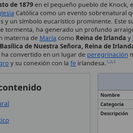
sto de 1879
en el pequeño pueblo de Knock, 
glesia
Católica como un evento sobrenatural qu
s y un símbolo eucarístico prominente. Este 
te tormenta, ha generado un profundo arraig
ión materna de
María
como
Reina de Irlanda
y
Basílica de Nuestra Señora, Reina de Irland
e ha convertido en un lugar de
peregrinación
m
,
,
gro
y su conexión con la
fe
irlandesa.
1
2
3
 contenido
Nombre
ural
Categoría
Descripción
tico