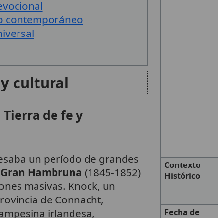
evocional
do contemporáneo
niversal
y cultural
 Tierra de fe y
avesaba un período de grandes
Contexto
a
Gran Hambruna
(1845-1852)
Histórico
iones masivas. Knock, un
provincia de Connacht,
campesina irlandesa,
Fecha de