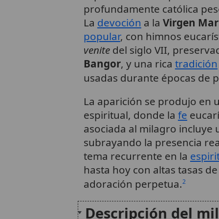
profundamente católica pes
La
devoción
a la
Virgen Mar
popular
, con himnos eucarís
venite
del siglo VII, preserva
Bangor
, y una rica
tradición
usadas durante épocas de pr
La aparición se produjo en 
espiritual, donde la
fe
eucarí
asociada al milagro incluye
subrayando la presencia real
tema recurrente en la
espiri
hasta hoy con altas tasas de 
adoración perpetua.
2
Descripción del mi