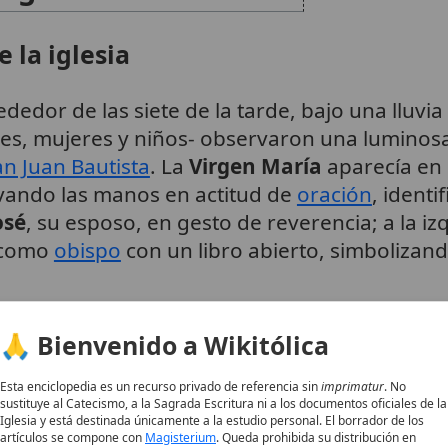
e la iglesia
rededor de las siete de la tarde, bajo una lluvi
es, mujeres y niños- observaron una luminosa 
an Juan Bautista
. La
Virgen María
aparecía en 
vando las manos en actitud de
oración
, ident
osé
, su esposo, en gesto de reverencia; a la i
 como
obispo
con un libro abierto, simbolizand
tacaba un
cordero blanco
rodeado de
ángele
🙏 Bienvenido a Wikitólica
nte el
Cordero Pascual
de la Eucaristía y el sa
ras, inmóvil y silenciosa, sin mensajes verb
Esta enciclopedia es un recurso privado de referencia sin
imprimatur
. No
sustituye al Catecismo, a la Sagrada Escritura ni a los documentos oficiales de la
ia. Los testigos, empapados, no sintieron el
a
Iglesia y está destinada únicamente a la estudio personal. El borrador de los
ter sobrenatural.
2
artículos se compone con
Magisterium
. Queda prohibida su distribución en