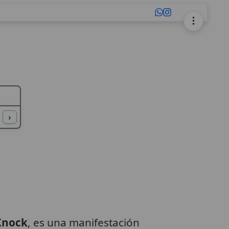
L
M
N
O
P
Q
R
S
T
U
›
Knock
, es una manifestación