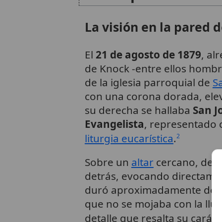
La visión en la pared d
El
21 de agosto de 1879
, al
de Knock -entre ellos hombr
de la iglesia parroquial de
S
con una corona dorada, ele
su derecha se hallaba
San J
Evangelista
, representado
liturgia eucarística
.
2
Sobre un
altar
cercano, des
detrás, evocando directame
duró aproximadamente dos ho
que no se mojaba con la lluv
detalle que resalta su carác