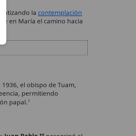
nfatizando la
contemplación
ve en María el camino hacia
n 1936, el obispo de Tuam,
reencia, permitiendo
ión papal.
3
a
Juan Pablo II
peregrinó al