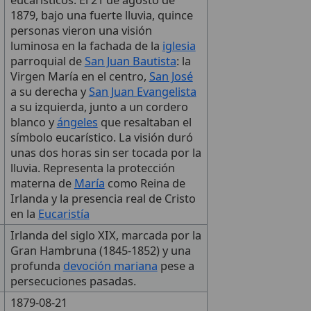
eucarísticos. El 21 de agosto de
1879, bajo una fuerte lluvia, quince
personas vieron una visión
luminosa en la fachada de la
iglesia
parroquial de
San Juan Bautista
: la
Virgen María en el centro,
San José
a su derecha y
San Juan Evangelista
a su izquierda, junto a un cordero
blanco y
ángeles
que resaltaban el
símbolo eucarístico. La visión duró
unas dos horas sin ser tocada por la
lluvia. Representa la protección
materna de
María
como Reina de
Irlanda y la presencia real de Cristo
en la
Eucaristía
Irlanda del siglo XIX, marcada por la
Gran Hambruna (1845-1852) y una
profunda
devoción mariana
pese a
persecuciones pasadas.
1879-08-21