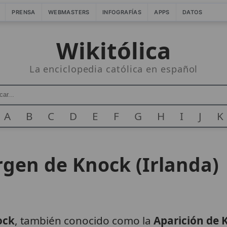
PRENSA
WEBMASTERS
INFOGRAFÍAS
APPS
DATOS
Wikitólica
La enciclopedia católica en español
A
B
C
D
E
F
G
H
I
J
K
irgen de Knock (Irlanda)
ock
, también conocido como la
Aparición de 