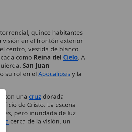
a torrencial, quince habitantes
visión en el frontón exterior
el centro, vestida de blanco
ificada como
Reina del
Cielo
. A
zquierda,
San Juan
o su rol en el
Apocalipsis
y la
s
, con una
cruz
dorada
crificio de Cristo. La escena
ales, pero inundada de luz
gua
cerca de la visión, un