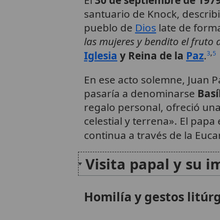
santuario de Knock, describi
pueblo de
Dios
late de form
las mujeres y bendito el fruto 
,
Iglesia
y Reina de la
Paz
.
3
5
En ese acto solemne, Juan Pa
pasaría a denominarse
Basí
regalo personal, ofreció un
celestial y terrena». El papa
continua a través de la Eucar
Visita papal y su 
Homilía y gestos litúr