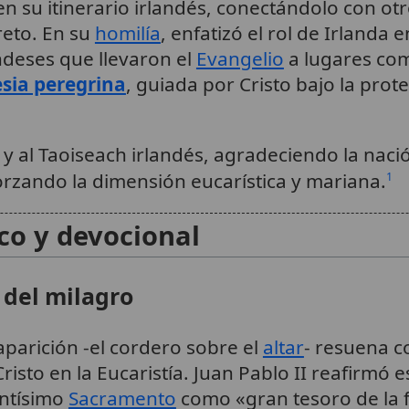
 en su itinerario irlandés, conectándolo con o
reto. En su
homilía
, enfatizó el rol de Irlanda e
deses que llevaron el
Evangelio
a lugares com
esia peregrina
, guiada por Cristo bajo la pro
 y al Taoiseach irlandés, agradeciendo la naci
forzando la dimensión eucarística y mariana.
1
ico y devocional
 del milagro
aparición -el cordero sobre el
altar
- resuena c
risto en la Eucaristía. Juan Pablo II reafirmó e
antísimo
Sacramento
como «gran tesoro de la fe