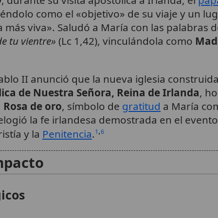
éndolo como el «objetivo» de su viaje y un lu
a más viva». Saludó a María con las palabras 
de tu vientre»
(Lc 1,42), vinculándola como
Madr
blo II anunció que la nueva iglesia construid
lica de Nuestra Señora, Reina de Irlanda
, h
a
Rosa de oro
, símbolo de
gratitud
a María com
 elogió la fe irlandesa demostrada en el evento
,
istía y la
Penitencia
.
1
6
impacto
gicos