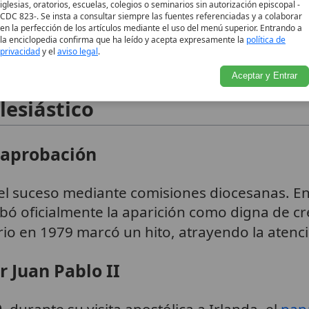
iglesias, oratorios, escuelas, colegios o seminarios sin autorización episcopal -
CDC 823-. Se insta a consultar siempre las fuentes referenciadas y a colaborar
a contrasta con otras apariciones marianas, e
en la perfección de los artículos mediante el uso del menú superior. Entrando a
la enciclopedia confirma que ha leído y acepta expresamente la
política de
ra, alineándose con la
tradición
patrística
que 
privacidad
y el
aviso legal
.
Aceptar y Entrar
esiástico
y aprobación
ó el suceso mediante comisiones diocesanas. E
obó oficialmente la aparición como digna de c
rio en 1979 marcó un hito, atrayendo la atenc
r Juan Pablo II
9
, durante su visita apostólica a Irlanda, el
pap