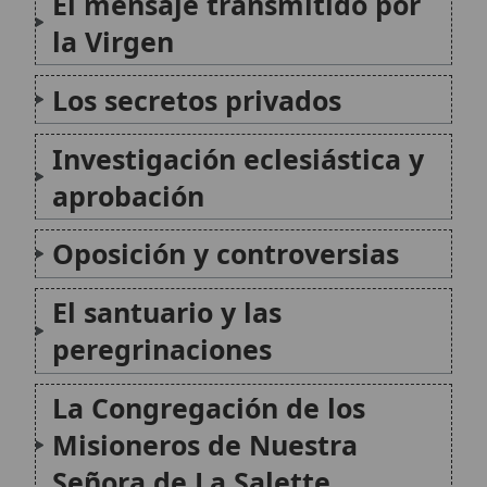
peregrinaciones
La Congregación de los
Misioneros de Nuestra
Señora de La Salette
Legado en la doctrina y la
liturgia católica
Citas y referencias
Modificado el 28 de enero de 2026 •
FideScore™ 8.02
•
Citar este
artículo
•
Paq. Scorm (LMS)
•
Sugerir mejora
•
Compartir artículo
•
Imprimir artículo
•
Generar QR
•
Instalar aplicación
Nuestra Señora de La Salette
Nuestra Señora de La Salette se refiere a la
aparición mariana que, según se relata,
ocurrió el 19 de septiembre de 1846, en una