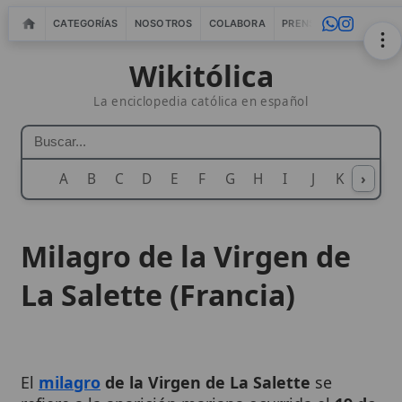
CATEGORÍAS
NOSOTROS
COLABORA
PRENSA
WEBMASTERS
IN
Wikitólica
La enciclopedia católica en español
A
B
C
D
E
F
G
H
I
J
K
›
L
M
N
Milagro de la Virgen de
La Salette (Francia)
El
milagro
de la Virgen de La Salette
se
refiere a la aparición mariana ocurrida el
19 de
septiembre de 1846
en la montaña de La