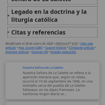
montaña cerca del pueblo de La Salette-
Fallavaux, en los Alpes franceses. La
Santísima Virgen María se...
Milagro de las curaciones médicas de la Virgen de
Lourdes (Francia)
Los milagros de las curaciones médicas en
Lourdes constituyen uno de los fenómenos
espirituales y científicos más estudiados de la
era moderna, vinculados a las apariciones de
la Virgen María a Bernadette Soubirous en
1858. Desde entonces, miles de enfermos...
Autor:
Comité editorial
Artículo supervisado por el Comité
editorial de Wikitólica. Las afirmaciones
del artículo están basadas y contrastadas
usando fuentes catolicas: escritos
patrísticos, de santos, artículos
teológicos, documentos históricos, actas
de concilios, encíclicas, fuentes