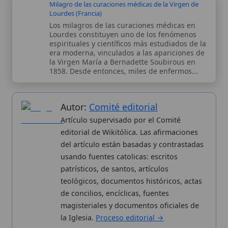
magisteriales y documentos oficiales de
la Iglesia.
Proceso editorial →
Wikitólica © 2026
. Enciclopedia del patrimonio doctrinal,
histórico y litúrgico de la Iglesia Católica. Parte de la red formativa
de
Curso Católico
,
Buscador Católico
y
Custodio Animae
. Con
analíticas anónimas. Licencia
CC BY-SA
(texto). Editado en
Valencia, España.
ISSN: 3101-7339
. Bajo el patrocinio de San
Carlo Acutis.
Sobre nosotros
Categorias
Proceso editorial
Más visitados
Publicación seriada
Nuevas entradas
Datos abiertos
Cambios recientes
Estadísticas
Aplicaciones
Aviso legal
Kit de Prensa
Política de privacidad
Widgets para tu web
✦ SÍGUENOS EN
Canal de WhatsApp
Únete · publicación regular
Perfil de Instagram
Síguenos · @wikitolica