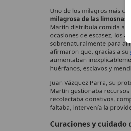
Uno de los milagros más cél
milagrosa de las limosnas 
Martín distribuía comida a l
ocasiones de escasez, los al
sobrenaturalmente para alim
afirmaron que, gracias a su
aumentaban inexplicablemen
huérfanos, esclavos y mend
Juan Vázquez Parra, su prot
Martín gestionaba recursos 
recolectaba donativos, com
faltaba, intervenía la provid
Curaciones y cuidado