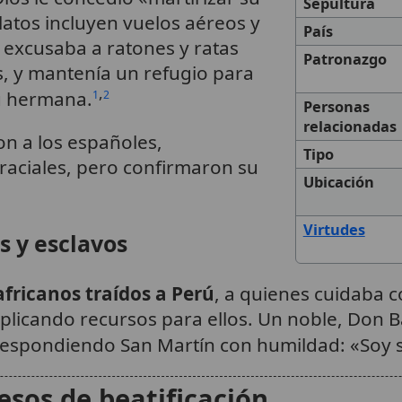
Sepultura
latos incluyen vuelos aéreos y
País
: excusaba a ratones y ratas
Patronazgo
, y mantenía un refugio para
,
su hermana.
1
2
Personas
relacionadas
 a los españoles,
Tipo
raciales, pero confirmaron su
Ubicación
Virtudes
s y esclavos
africanos traídos a Perú
, a quienes cuidaba 
iplicando recursos para ellos. Un noble, Don 
 respondiendo San Martín con humildad: «Soy 
esos de beatificación