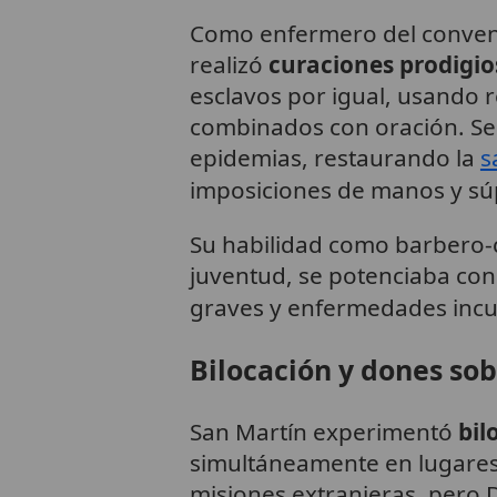
Como enfermero del convent
realizó
curaciones prodigio
esclavos por igual, usando 
combinados con oración. Se 
epidemias, restaurando la
s
imposiciones de manos y súp
Su habilidad como barbero-
juventud, se potenciaba co
graves y enfermedades incu
Bilocación y dones so
San Martín experimentó
bil
simultáneamente en lugares
misiones extranjeras, pero D