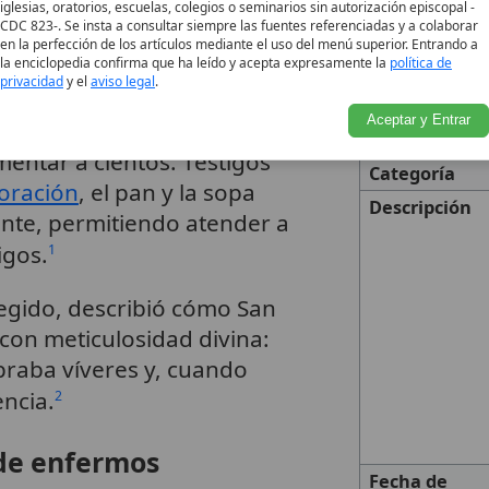
iglesias, oratorios, escuelas, colegios o seminarios sin autorización episcopal -
CDC 823-. Se insta a consultar siempre las fuentes referenciadas y a colaborar
ebres fue la
multiplicación
en la perfección de los artículos mediante el uso del menú superior. Entrando a
la enciclopedia confirma que ha leído y acepta expresamente la
política de
diarias
del convento. San
privacidad
y el
aviso legal
.
os pobres de Lima, y en
Aceptar y Entrar
imentos se multiplicaban
Nombre
entar a cientos. Testigos
Categoría
oración
, el pan y la sopa
Descripción
te, permitiendo atender a
igos.
1
egido, describió cómo San
con meticulosidad divina:
praba víveres y, cuando
encia.
2
 de enfermos
Fecha de