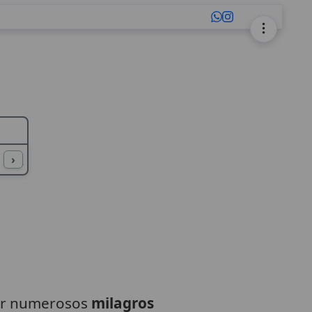
L
M
N
O
P
Q
R
S
T
U
›
por numerosos
milagros