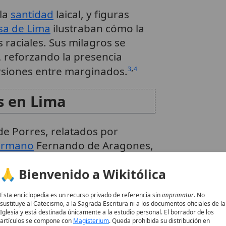
 la
santidad
laical, y figuras
sa de Lima
ilustraban cómo la
 raciales. Sus milagros se
 reforzando la presencia
,
rsiones entre marginados.
3
4
s en Lima
de Porres, relatados por
ermano
Fernando de Aragones,
o caritativo. Estos prodigios no
🙏 Bienvenido a Wikitólica
os de su
oración
eucarística
isto crucificado.
4
Esta enciclopedia es un recurso privado de referencia sin
imprimatur
. No
sustituye al Catecismo, a la Sagrada Escritura ni a los documentos oficiales de la
mentos y limosnas
Iglesia y está destinada únicamente a la estudio personal. El borrador de los
artículos se compone con
Magisterium
. Queda prohibida su distribución en