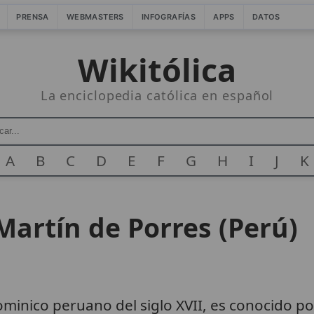
PRENSA
WEBMASTERS
INFOGRAFÍAS
APPS
DATOS
Wikitólica
La enciclopedia católica en español
A
B
C
D
E
F
G
H
I
J
K
Martín de Porres (Perú)
minico peruano del siglo XVII, es conocido 