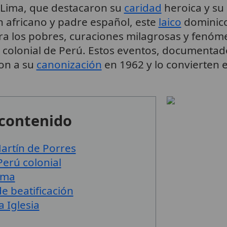
 Lima, que destacaron su
caridad
heroica y su
africano y padre español, este
laico
dominico
ara los pobres, curaciones milagrosas y fenóm
o colonial de Perú. Estos eventos, documentad
on a su
canonización
en 1962 y lo convierten 
 contenido
artín de Porres
Perú colonial
ima
e beatificación
 Iglesia