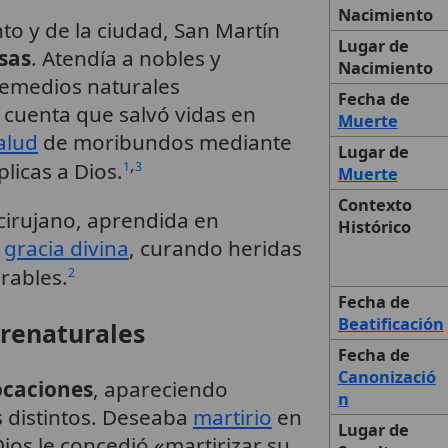
Nacimiento
o y de la ciudad, San Martín
Lugar de
sas
. Atendía a nobles y
Nacimiento
remedios naturales
Fecha de
cuenta que salvó vidas en
Muerte
alud
de moribundos mediante
Lugar de
,
licas a Dios.
1
3
Muerte
Contexto
cirujano, aprendida en
Histórico
n
gracia divina
, curando heridas
rables.
2
Fecha de
Beatificación
brenaturales
Fecha de
Canonizació
ocaciones
, apareciendo
n
 distintos. Deseaba
martirio
en
Lugar de
ios le concedió «martirizar su