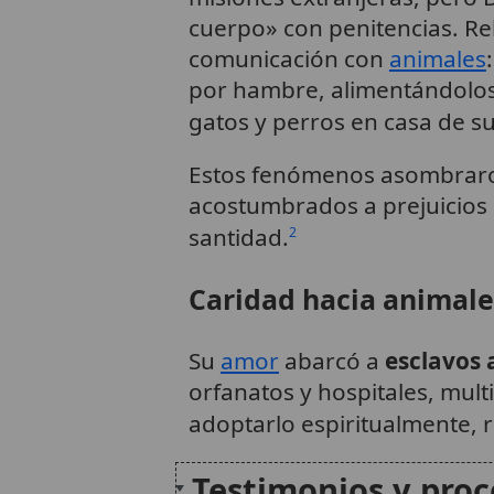
cuerpo» con penitencias. Re
comunicación con
animales
por hambre, alimentándolos
gatos y perros en casa de 
Estos fenómenos asombraron
acostumbrados a prejuicios 
santidad.
2
Caridad hacia animale
Su
amor
abarcó a
esclavos 
orfanatos y hospitales, mult
adoptarlo espiritualmente,
Testimonios y proc