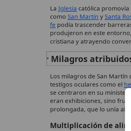
La
Iglesia
católica promovía
como
San Martín
y
Santa Ro
fe
podía trascender barreras
produjeron en este entorno,
cristiana y atrayendo conve
Milagros atribuido
Los milagros de San Martín 
testigos oculares como el
h
se centraron en su ministeri
eran exhibiciones, sino frut
prolongada, que lo unía al Cr
Multiplicación de ali