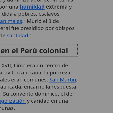
 por una
humildad
extrema
y
endida a pobres, esclavos
animales
.
Murió el 3 de
2
eral fue presidido por obispos
 de
santidad
.
2
en el Perú colonial
o XVII, Lima era un centro de
sclavitud africana, la pobreza
ciales eran comunes.
San Martín
,
atificada, encarnó la respuesta
s. Su convento dominico, el del
gelización
y caridad en una
runas.
1