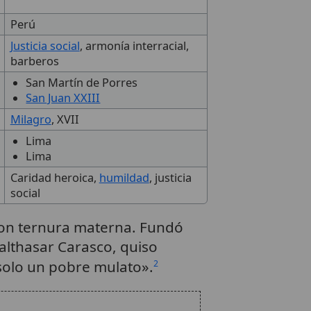
Perú
Justicia social
, armonía interracial,
barberos
San Martín de Porres
San Juan XXIII
Milagro
, XVII
Lima
Lima
Caridad heroica,
humildad
, justicia
social
con ternura materna. Fundó
Balthasar Carasco, quiso
solo un pobre mulato».
2