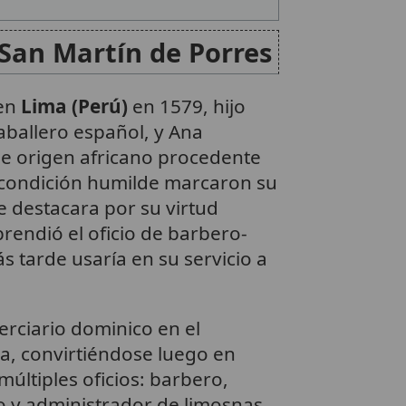
 San Martín de Porres
 en
Lima (Perú)
en 1579, hijo
aballero español, y Ana
de origen africano procedente
 condición humilde marcaron su
e destacara por su virtud
prendió el oficio de barbero-
s tarde usaría en su servicio a
erciario dominico en el
a, convirtiéndose luego en
ltiples oficios: barbero,
o y administrador de limosnas.