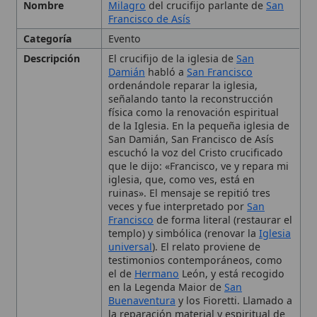
Damián
habló a
San Francisco
ordenándole reparar la iglesia,
señalando tanto la reconstrucción
física como la renovación espiritual
de la Iglesia. En la pequeña iglesia de
San Damián, San Francisco de Asís
escuchó la voz del Cristo crucificado
que le dijo: «Francisco, ve y repara mi
iglesia, que, como ves, está en
ruinas». El mensaje se repitió tres
veces y fue interpretado por
San
Francisco
de forma literal (restaurar el
templo) y simbólica (renovar la
Iglesia
universal
). El relato proviene de
testimonios contemporáneos, como
el de
Hermano
León, y está recogido
en la Legenda Maior de
San
Buenaventura
y los Fioretti. Llamado a
la reparación material y espiritual de
la Iglesia, precursor de la fundación
de la Orden de los Frailes Menores.
1205-1206
Contexto
Principios del siglo XIII, durante la
Histórico
conversión
espiritual de San Francisco
y la decadencia de iglesias rurales en