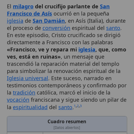
iglesia
de
San Damián
, en Asís (Italia), durante
el proceso de
conversión
espiritual del
santo
.
En este episodio, Cristo crucificado se dirigió
directamente a Francisco con las palabras
«Francisco, ve y repara mi
iglesia
, que, como
ves, está en ruinas»
, un mensaje que
trascendió la reparación material del templo
para simbolizar la renovación espiritual de la
Iglesia universal
. Este suceso, narrado en
testimonios contemporáneos y confirmado por
la
tradición
católica, marcó el inicio de la
vocación
franciscana y sigue siendo un pilar de
,
,
la
espiritualidad
del
santo
.
1
2
3
Cuadro resumen
[Datos abiertos]
Nombre
Milagro
del crucifijo parlante de
San
Francisco de Asís
Categoría
Evento
Descripción
El crucifijo de la iglesia de
San