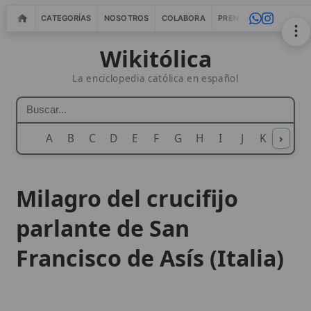
CATEGORÍAS
NOSOTROS
COLABORA
PRENSA
WEBMASTERS
IN
Wikitólica
La enciclopedia católica en español
A
B
C
D
E
F
G
H
I
J
K
›
L
M
N
Milagro del crucifijo
parlante de San
Francisco de Asís (Italia)
El
milagro
del crucifijo parlante de
San
Francisco de Asís
ocurrió en la pequeña