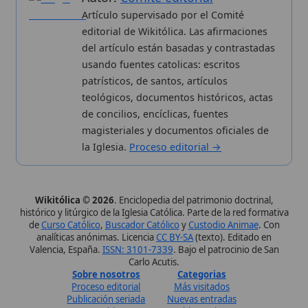
Wikitólica © 2026
. Enciclopedia del patrimonio doctrinal,
histórico y litúrgico de la Iglesia Católica. Parte de la red formativa
de
Curso Católico
,
Buscador Católico
y
Custodio Animae
. Con
analíticas anónimas. Licencia
CC BY-SA
(texto). Editado en
Valencia, España.
ISSN: 3101-7339
. Bajo el patrocinio de San
Carlo Acutis.
Sobre nosotros
Categorias
Proceso editorial
Más visitados
Publicación seriada
Nuevas entradas
Datos abiertos
Cambios recientes
Estadísticas
Aplicaciones
Aviso legal
Kit de Prensa
Política de privacidad
Widgets para tu web
✦ SÍGUENOS EN
Canal de WhatsApp
Únete · publicación regular
Perfil de Instagram
Síguenos · @wikitolica