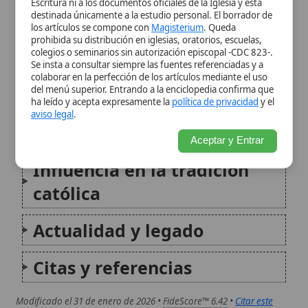
simbólico
Aceptar y Entrar
Influencia en la tradición
católica
Actualidad y legado
Citas y referencias
Modificado el 31 de enero de 2026 •
FideScore™ 6.42
•
Citar este
artículo
•
Paq. Scorm (LMS)
•
Sugerir mejora
•
Compartir artículo
•
Imprimir artículo
•
Generar QR
•
Instalar aplicación
Crucifijo de San Damián
El Crucifijo de San Damián ocupa un lugar
singular en la espiritualidad católica porque
el Señor crucificado que aparece en él se
convirtió, para san Francisco de Asís, en la
puerta de un giro decisivo hacia la
conversión y la...