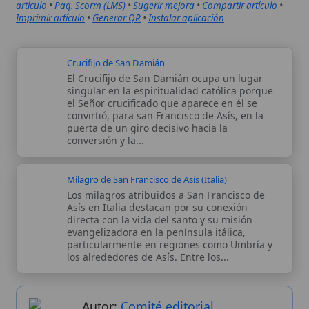
Milagro de San Francisco de Asís (Italia)
Los milagros atribuidos a San Francisco de
Asís en Italia destacan por su conexión
directa con la vida del santo y su misión
evangelizadora en la península itálica,
particularmente en regiones como Umbría y
los alrededores de Asís. Entre los...
Autor:
Comité editorial
Artículo supervisado por el Comité
editorial de Wikitólica. Las afirmaciones
del artículo están basadas y contrastadas
usando fuentes catolicas: escritos
patrísticos, de santos, artículos
teológicos, documentos históricos, actas
de concilios, encíclicas, fuentes
magisteriales y documentos oficiales de
la Iglesia.
Proceso editorial →