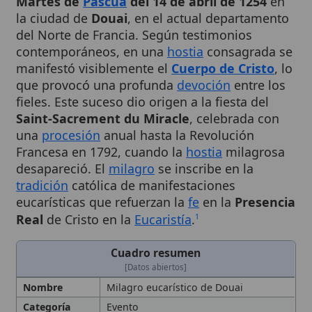
del Norte de Francia. Según testimonios
contemporáneos, en una
hostia
consagrada se
manifestó visiblemente el
Cuerpo de Cristo
, lo
que provocó una profunda
devoción
entre los
fieles. Este suceso dio origen a la fiesta del
Saint-Sacrement du Miracle
, celebrada con
una
procesión
anual hasta la Revolución
Francesa en 1792, cuando la
hostia
milagrosa
desapareció. El
milagro
se inscribe en la
tradición
católica de manifestaciones
eucarísticas que refuerzan la
fe
en la
Presencia
Real
de Cristo en la
Eucaristía
.
1
Cuadro resumen
[Datos abiertos]
Nombre
Milagro eucarístico de Douai
Categoría
Evento
Descripción
Según testimonios contemporáneos,
una hostia consagrada mostró
visiblemente el
Cuerpo de Cristo
el 14
de abril de 1254 en Douai, lo que