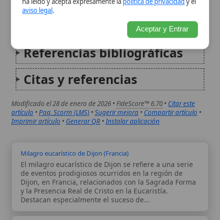
Modificado el 28 de enero de 2026 •
FideScore™ 6.70
•
Citar este
artículo
•
Paq. Scorm (LMS)
•
Sugerir mejora
•
Compartir artículo
•
Imprimir artículo
•
Generar QR
•
Instalar aplicación
Milagro eucarístico de Dijon (Francia)
El milagro eucarístico de Dijon se refiere a una serie
de eventos prodigiosos ocurridos en la región de
Dijon, en Francia, relacionados con la Sagrada Forma
y la Presencia Real de Cristo en la Eucaristía.
Destacan especialmente el suceso de...
Milagro eucarístico de Faverney (Francia)
El milagro eucarístico de Faverney ocurrió la noche
del 23 de mayo de 1608 en la abadía benedictina de
Faverney, en la actual región de Haute-Saône
(Francia), durante la octava del Corpus Christi. Un
incendio devoró el tabernáculo y el...
Autor:
Comité editorial
Artículo supervisado por el Comité