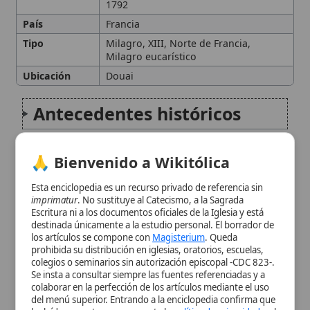
Antecedentes históricos
Descripción del milagro
🙏 Bienvenido a Wikitólica
Culto y devoción posterior
Esta enciclopedia es un recurso privado de referencia sin
imprimatur
. No sustituye al Catecismo, a la Sagrada
Escritura ni a los documentos oficiales de la Iglesia y está
Desaparición de la reliquia
destinada únicamente a la estudio personal. El borrador de
los artículos se compone con
Magisterium
. Queda
prohibida su distribución en iglesias, oratorios, escuelas,
Contexto teológico y
colegios o seminarios sin autorización episcopal -CDC 823-.
Se insta a consultar siempre las fuentes referenciadas y a
eucarístico
colaborar en la perfección de los artículos mediante el uso
del menú superior. Entrando a la enciclopedia confirma que
ha leído y acepta expresamente la
política de privacidad
y el
Legado en la tradición
aviso legal
.
católica
Aceptar y Entrar
Referencias bibliográficas
Citas y referencias