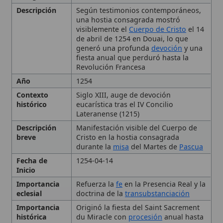
generó una profunda
devoción
y una
fiesta anual que perduró hasta la
Revolución Francesa
Año
1254
Contexto
Siglo XIII, auge de devoción
histórico
eucarística tras el IV Concilio
Lateranense (1215)
Descripción
Manifestación visible del Cuerpo de
breve
Cristo en la hostia consagrada
durante la
misa
del Martes de
Pascua
Fecha de
1254-04-14
Inicio
Importancia
Refuerza la
fe
en la Presencia Real y la
eclesial
doctrina de la
transubstanciación
Importancia
Originó la fiesta del Saint Sacrement
histórica
du Miracle con
procesión
anual hasta
1792
País
Francia
Tipo
Milagro, XIII, Norte de Francia,
Milagro eucarístico
Ubicación
Douai