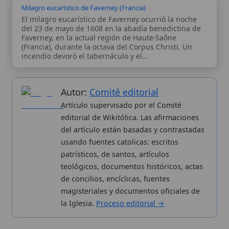
editorial de Wikitólica. Las afirmaciones
del artículo están basadas y contrastadas
usando fuentes catolicas: escritos
patrísticos, de santos, artículos
teológicos, documentos históricos, actas
de concilios, encíclicas, fuentes
magisteriales y documentos oficiales de
la Iglesia.
Proceso editorial →
Wikitólica © 2026
. Enciclopedia del patrimonio doctrinal,
histórico y litúrgico de la Iglesia Católica. Parte de la red formativa
de
Curso Católico
,
Buscador Católico
y
Custodio Animae
. Con
analíticas anónimas. Licencia
CC BY-SA
(texto). Editado en
Valencia, España.
ISSN: 3101-7339
. Bajo el patrocinio de San
Carlo Acutis.
Sobre nosotros
Categorias
Proceso editorial
Más visitados
Publicación seriada
Nuevas entradas
Datos abiertos
Cambios recientes
Estadísticas
Aplicaciones
Aviso legal
Kit de Prensa
Política de privacidad
Widgets para tu web