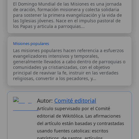
principal de reavivar la fe, instruir en las verdades
religiosas, convertir a los pecadores, y...
Autor:
Comité editorial
Artículo supervisado por el Comité
editorial de Wikitólica. Las afirmaciones
del artículo están basadas y contrastadas
usando fuentes catolicas: escritos
patrísticos, de santos, artículos
teológicos, documentos históricos, actas
de concilios, encíclicas, fuentes
magisteriales y documentos oficiales de
la Iglesia.
Proceso editorial →
Wikitólica © 2026
. Enciclopedia del patrimonio doctrinal,
histórico y litúrgico de la Iglesia Católica. Parte de la red formativa
de
Curso Católico
,
Buscador Católico
y
Custodio Animae
. Con
analíticas anónimas. Licencia
CC BY-SA
(texto). Editado en
Valencia, España.
ISSN: 3101-7339
. Bajo el patrocinio de San
Carlo Acutis.