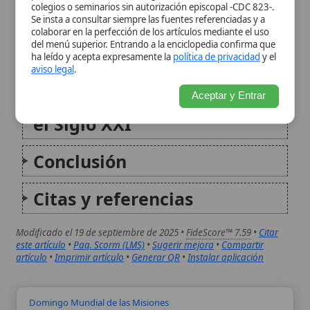
Conclusión
Citas y referencias
Modificado el 19 de septiembre de 2025 •
FideScore™ 7.59
•
Citar
este artículo
•
Paq. Scorm (LMS)
•
Sugerir mejora
•
Compartir
artículo
•
Imprimir artículo
•
Generar QR
•
Instalar aplicación
Domingo Mundial de las Misiones
El Domingo Mundial de las Misiones es una jornada
de oración, formación misionera y colecta solidaria
para sostener la primera evangelización y la vida de
las Iglesias jóvenes. Nace en el impulso pastoral de
los Papas y articula a parroquias...
Misiones populares
Las misiones populares hacen referencia a esfuerzos
evangelizadores intensivos y temporales,
generalmente llevados a cabo dentro de parroquias o
comunidades ya cristianizadas, con el objetivo