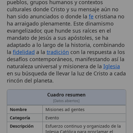
han sido anunciados o donde la
fe
cristiana no
ha arraigado plenamente. Este dinamismo
evangelizador, que hunde sus raíces en el
mandato de Jesús a sus apóstoles, se ha
adaptado a lo largo de la historia, combinando
la
fidelidad
a la
tradición
con la respuesta a los
desafíos contemporáneos, manifestando así la
naturaleza universal y misionera de la
Iglesia
en su búsqueda de llevar la luz de Cristo a cada
rincón del planeta.
Cuadro resumen
[Datos abiertos]
Nombre
Misiones ad gentes
Categoría
Evento
Descripción
Esfuerzo continuo y organizado de la
Iglesia Católica para proclamar el
Evangelio
a pueblos, grupos
humanos y contextos culturales
donde Cristo no ha sido anunciado o
la
fe
cristiana no está arraigada