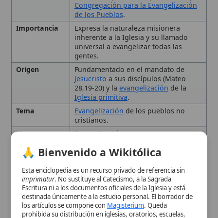
Origen
Fundamentado en el mandato de
Jesucristo
a sus discípulos (Mateo
28,19-20) y la
evangelización
de la
Iglesia primitiva
.
Tema
Evangelización
de los pueblos no
cristianos.
Tipo
Evangelización
🙏 Bienvenido a Wikitólica
Orígenes y Fundamento
Esta enciclopedia es un recurso privado de referencia sin
Teológico
imprimatur
. No sustituye al Catecismo, a la Sagrada
Escritura ni a los documentos oficiales de la Iglesia y está
destinada únicamente a la estudio personal. El borrador de
Desarrollo Histórico de la
los artículos se compone con
Magisterium
. Queda
prohibida su distribución en iglesias, oratorios, escuelas,
Actividad Misionera
colegios o seminarios sin autorización episcopal -CDC 823-.
Se insta a consultar siempre las fuentes referenciadas y a
colaborar en la perfección de los artículos mediante el uso
Metodologías y Enfoques
del menú superior. Entrando a la enciclopedia confirma que
ha leído y acepta expresamente la
política de privacidad
y el
Contemporáneos
aviso legal
.
Desafíos y Oportunidades en
Aceptar y Entrar
el Siglo XXI