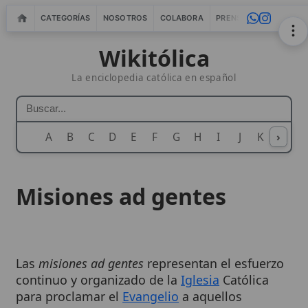
CATEGORÍAS
NOSOTROS
COLABORA
PRENSA
WEBMASTERS
IN
Wikitólica
La enciclopedia católica en español
A
B
C
D
E
F
G
H
I
J
K
›
L
M
N
Misiones ad gentes
Las
misiones ad gentes
representan el esfuerzo
continuo y organizado de la
Iglesia
Católica
para proclamar el
Evangelio
a aquellos
pueblos, grupos humanos y contextos
culturales donde Cristo y su mensaje aún no