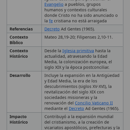
Referencias
Decreto
Ad Gentes (1965).
Contexto
Mateo 28,19-20; Filipenses 2,10-11.
Bíblico
Contexto
Desde la
Iglesia primitiva
hasta la
Histórico
actualidad, atravesando la Edad
Media, la colonización europea, el
siglo XIX y la época postconciliar.
Desarrollo
Incluye la expansión en la Antigüedad
y Edad Media, la era de los
descubrimientos (siglos XV-XVI), la
revitalización del siglo XIX con
sociedades misioneras y la
renovación del
Concilio Vaticano II
mediante el
Decreto
Ad Gentes (1965).
Impacto
Contribuyó a la expansión mundial
Histórico
del cristianismo, a la creación de
vicariatos apostólicos, prefecturas y la
Congregación para la Evangelización
de los Pueblos
.
Importancia
Expresa la naturaleza misionera
inherente a la Iglesia y su llamado
universal a evangelizar todas las
gentes.