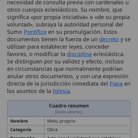
significa «por propia iniciativa» o «de su propia
voluntad», subraya la autoridad personal del
Sumo
Pontífice
en su promulgación. Estos
documentos tienen la fuerza de un
decreto
y se
utilizan para establecer leyes, conceder
favores, o modificar la
disciplina
eclesiástica.
Se distinguen por su validez y efecto, incluso
en circunstancias que normalmente podrían
anular otros documentos, y son una expresión
directa de la jurisdicción inmediata del
Papa
en
los asuntos de la
Iglesia
.
Cuadro resumen
[Datos abiertos]
Nombre
Motu proprio
Categoría
Obra
Descripción
Acto papal unilateral que establece
leyes, concede favores o modifica la
disciplina
eclesiástica. Documento
papal emitido por el Papa por su
propia iniciativa, sin necesidad de