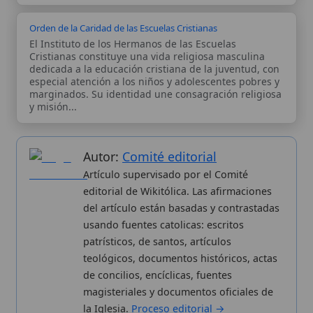
Autor:
Comité editorial
Artículo supervisado por el Comité
editorial de Wikitólica. Las afirmaciones
del artículo están basadas y contrastadas
usando fuentes catolicas: escritos
patrísticos, de santos, artículos
teológicos, documentos históricos, actas
de concilios, encíclicas, fuentes
magisteriales y documentos oficiales de
la Iglesia.
Proceso editorial →
Wikitólica © 2026
. Enciclopedia del patrimonio doctrinal,
histórico y litúrgico de la Iglesia Católica. Parte de la red formativa
de
Curso Católico
,
Buscador Católico
y
Custodio Animae
. Con
analíticas anónimas. Licencia
CC BY-SA
(texto). Editado en
Valencia, España.
ISSN: 3101-7339
. Bajo el patrocinio de San
Carlo Acutis.
Sobre nosotros
Categorias
Proceso editorial
Más visitados
Publicación seriada
Nuevas entradas