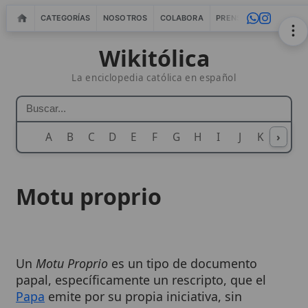
CATEGORÍAS
NOSOTROS
COLABORA
PRENSA
WEBMASTERS
IN
Wikitólica
La enciclopedia católica en español
A
B
C
D
E
F
G
H
I
J
K
›
L
M
N
Motu proprio
Un
Motu Proprio
es un tipo de documento
papal, específicamente un rescripto, que el
Papa
emite por su propia iniciativa, sin
necesidad de consulta previa con cardenales u
otros cuerpos eclesiásticos. Su nombre, que