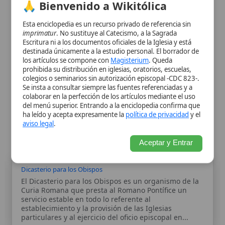
prohibida su distribución en iglesias, oratorios, escuelas,
colegios o seminarios sin autorización episcopal -CDC 823-.
Se insta a consultar siempre las fuentes referenciadas y a
Citas y referencias
colaborar en la perfección de los artículos mediante el uso
del menú superior. Entrando a la enciclopedia confirma que
ha leído y acepta expresamente la
política de privacidad
y el
Modificado el 20 de septiembre de 2025 •
FideScore™ 7.60
•
Citar
aviso legal
.
este artículo
•
Paq. Scorm (LMS)
•
Sugerir mejora
•
Compartir
artículo
•
Imprimir artículo
•
Generar QR
•
Instalar aplicación
Aceptar y Entrar
Dicasterio para los Obispos
El Dicasterio para los Obispos es un organismo de la
Curia Romana que presta al Romano Pontífice un
servicio estable en todo lo referente al
establecimiento y la provisión de las Iglesias
particulares y al ejercicio del oficio episcopal en...
Orden de la Caridad de las Escuelas Cristianas
El Instituto de los Hermanos de las Escuelas
Cristianas constituye una vida religiosa masculina
dedicada a la educación cristiana de la juventud, con
especial atención a los niños y adolescentes pobres y
marginados. Su identidad une consagración religiosa
y misión...