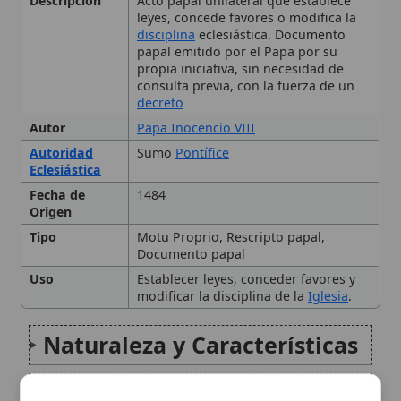
consulta previa, con la fuerza de un
decreto
Autor
Papa Inocencio VIII
Autoridad
Sumo
Pontífice
Eclesiástica
Fecha de
1484
Origen
Tipo
Motu Proprio, Rescripto papal,
Documento papal
Uso
Establecer leyes, conceder favores y
modificar la disciplina de la
Iglesia
.
Naturaleza y Características
Efectos Legales y Canónicos
🙏 Bienvenido a Wikitólica
Ejemplos Notables de Motu
Esta enciclopedia es un recurso privado de referencia sin
imprimatur
. No sustituye al Catecismo, a la Sagrada
Proprio
Escritura ni a los documentos oficiales de la Iglesia y está
destinada únicamente a la estudio personal. El borrador de
los artículos se compone con
Magisterium
. Queda
Promulgación