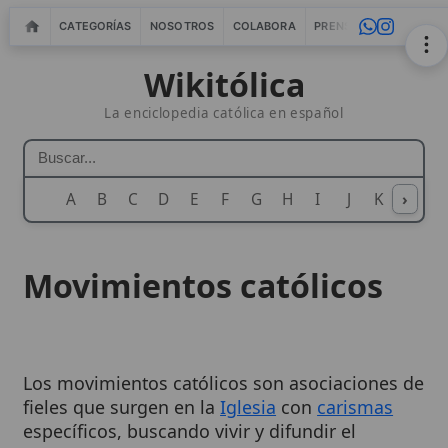
CATEGORÍAS
NOSOTROS
COLABORA
PRENSA
WEBMASTERS
IN
Wikitólica
La enciclopedia católica en español
A
B
C
D
E
F
G
H
I
J
K
›
L
M
N
Movimientos católicos
Los movimientos católicos son asociaciones de
fieles que surgen en la
Iglesia
con
carismas
específicos, buscando vivir y difundir el
Evangelio
de maneras particulares en
respuesta a las necesidades de cada época.