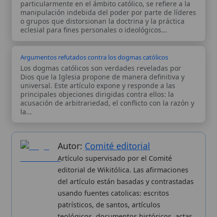
del artículo están basadas y contrastadas
usando fuentes catolicas: escritos
patrísticos, de santos, artículos
teológicos, documentos históricos, actas
de concilios, encíclicas, fuentes
magisteriales y documentos oficiales de
la Iglesia.
Proceso editorial →
Wikitólica © 2026
. Enciclopedia del patrimonio doctrinal,
histórico y litúrgico de la Iglesia Católica. Parte de la red formativa
de
Curso Católico
,
Buscador Católico
y
Custodio Animae
. Con
analíticas anónimas. Licencia
CC BY-SA
(texto). Editado en
Valencia, España.
ISSN: 3101-7339
. Bajo el patrocinio de San
Carlo Acutis.
Sobre nosotros
Categorias
Proceso editorial
Más visitados
Publicación seriada
Nuevas entradas
Datos abiertos
Cambios recientes
Estadísticas
Aplicaciones
Aviso legal
Kit de Prensa
Política de privacidad
Widgets para tu web
✦ SÍGUENOS EN