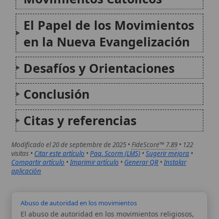
visitas •
Citar este artículo
•
Paq. Scorm (LMS)
•
Sugerir mejora
•
Compartir artículo
•
Imprimir artículo
•
Generar QR
•
Instalar
aplicación
Abuso de autoridad en los movimientos
El abuso de autoridad en los movimientos religiosos,
particularmente en el ámbito católico, se refiere a la
manipulación indebida del poder por parte de líderes
o grupos que distorsionan la doctrina y la práctica
eclesial para fines personales o ideológicos...
Argumentos refutados contra los dogmas católicos
Los dogmas católicos son verdades reveladas por
Dios que la Iglesia propone de manera definitiva y
universal. Este artículo expone y responde a las
principales objeciones dirigidas contra ellos: la
acusación de arbitrariedad, el conflicto con la razón y
la...
Autor:
Comité editorial
Artículo supervisado por el Comité
editorial de Wikitólica. Las afirmaciones