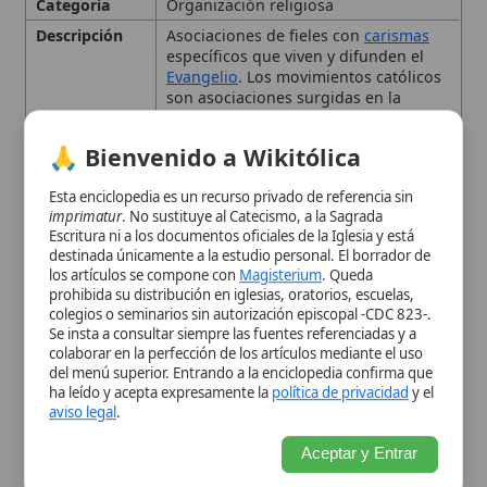
destinada únicamente a la estudio personal. El borrador de
comunión
eclesial y celo misionero
los artículos se compone con
Magisterium
. Queda
Contexto
Manifestación significativa de la
prohibida su distribución en iglesias, oratorios, escuelas,
Histórico
vitalidad de la Iglesia contemporánea,
colegios o seminarios sin autorización episcopal -CDC 823-.
con desarrollo histórico que incluye
Se insta a consultar siempre las fuentes referenciadas y a
colaborar en la perfección de los artículos mediante el uso
ejemplos como
Acción Católica
,
del menú superior. Entrando a la enciclopedia confirma que
Renovación Carismática y
ha leído y acepta expresamente la
política de privacidad
y el
movimientos de
caridad
y servicio
aviso legal
.
social.
Ejemplos
Acción Católica,
Renovación
Aceptar y Entrar
Carismática Católica
, Sillon, Catholic
Worker Movement, Catholic Land
Movement
Importancia
Fuerza vital para la
evangelización
,
renovación y la
nueva evangelización
de la Iglesia.
Origen
Nacen de carismas específicos,
dones
del Espíritu Santo
.
Tipo
Movimiento eclesial
, Asociación de
fieles
Naturaleza y Origen de los