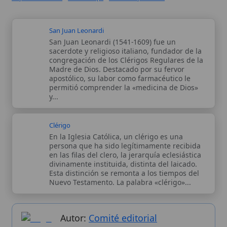
divinamente instituida, distinta del laicado.
Esta distinción se remonta a los tiempos del
Nuevo Testamento. La palabra «clérigo»...
Autor:
Comité editorial
Artículo supervisado por el Comité
editorial de Wikitólica. Las afirmaciones
del artículo están basadas y contrastadas
usando fuentes catolicas: escritos
patrísticos, de santos, artículos
teológicos, documentos históricos, actas
de concilios, encíclicas, fuentes
magisteriales y documentos oficiales de
la Iglesia.
Proceso editorial →
Wikitólica © 2026
. Enciclopedia del patrimonio doctrinal,
histórico y litúrgico de la Iglesia Católica. Parte de la red formativa
de
Curso Católico
,
Buscador Católico
y
Custodio Animae
. Con
analíticas anónimas. Licencia
CC BY-SA
(texto). Editado en
Valencia, España.
ISSN: 3101-7339
. Bajo el patrocinio de San