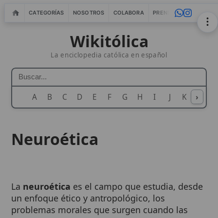
CATEGORÍAS
NOSOTROS
COLABORA
PRENSA
WEBMASTERS
IN
Wikitólica
La enciclopedia católica en español
A
B
C
D
E
F
G
H
I
J
K
›
L
M
N
Neuroética
La
neuroética
es el campo que estudia, desde
un enfoque ético y antropológico, los
problemas morales que surgen cuando las
neurociencias
y las tecnologías asociadas
intervienen en la mente humana, el