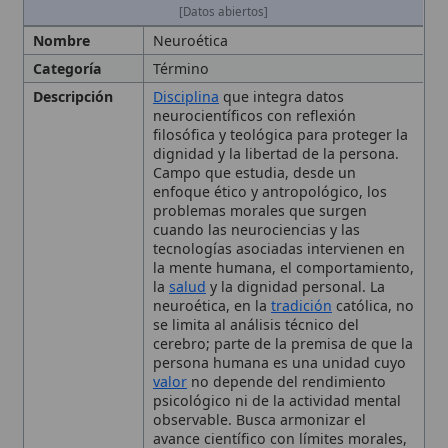
Descripción
Disciplina
que integra datos
neurocientíficos con reflexión
filosófica y teológica para proteger la
dignidad y la libertad de la persona.
Campo que estudia, desde un
enfoque ético y antropológico, los
problemas morales que surgen
cuando las neurociencias y las
tecnologías asociadas intervienen en
la mente humana, el comportamiento,
la
salud
y la dignidad personal. La
neuroética, en la
tradición
católica, no
se limita al análisis técnico del
cerebro; parte de la premisa de que la
persona humana es una unidad cuyo
valor
no depende del rendimiento
psicológico ni de la actividad mental
observable. Busca armonizar el
avance científico con límites morales,
subrayando que lo técnicamente
posible no es siempre moralmente
admisible. Se apoya en la enseñanza
de Juan Pablo II y del
Papa Francisco
,
y en la Pontificia Academia para la
Vida, para orientar la investigación, la
gobernanza de datos y las