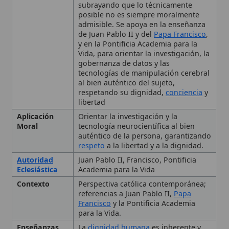
tecnologías de manipulación cerebral
al bien auténtico del sujeto,
respetando su dignidad,
conciencia
y
libertad
Aplicación
Orientar la investigación y la
Moral
tecnología neurocientífica al bien
auténtico de la persona, garantizando
respeto
a la libertad y a la dignidad.
Autoridad
Juan Pablo II, Francisco, Pontificia
Eclesiástica
Academia para la Vida
Contexto
Perspectiva católica contemporánea;
referencias a Juan Pablo II,
Papa
Francisco
y la Pontificia Academia
para la Vida.
Enseñanzas
La
dignidad humana
es inherente y
Principales
no depende del nivel de función
cerebral.; Lo técnicamente posible no
es necesariamente moralmente
admisible.; La persona es unidad de
cuerpo y espíritu; el cerebro es
necesario pero no idéntico a la
persona.; Los datos neurocientíficos
deben integrarse con reflexión
filosófica y teológica.; La gobernanza