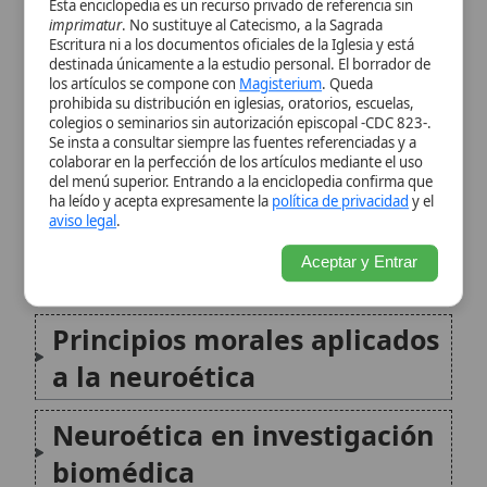
Aceptar y Entrar
para la neuroética
Principios morales aplicados
a la neuroética
Neuroética en investigación
biomédica
Neuroética y tecnologías
emergentes
Casos límite: muerte,
conciencia y criterios clínicos
Neuroética, moral cristiana y
método de discernimiento