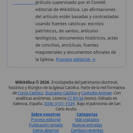
Carlo Acutis.
Sobre nosotros
Categorias
Proceso editorial
Más visitados
Publicación seriada
Nuevas entradas
Datos abiertos
Cambios recientes
Estadísticas
Aplicaciones
Aviso legal
Kit de Prensa
Política de privacidad
Widgets para tu web
✦ SÍGUENOS EN
Canal de WhatsApp
Únete · publicación regular
Perfil de Instagram
Síguenos · @wikitolica