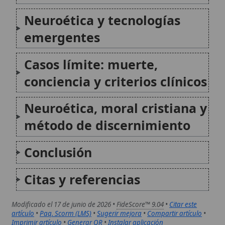
Conclusión
Citas y referencias
Modificado el 17 de junio de 2026 •
FideScore™ 9.04
•
Citar este
artículo
•
Paq. Scorm (LMS)
•
Sugerir mejora
•
Compartir artículo
•
Imprimir artículo
•
Generar QR
•
Instalar aplicación
San Juan Leonardi
San Juan Leonardi (1541-1609) fue un
sacerdote y religioso italiano, fundador de la
congregación de los Clérigos Regulares de la
Madre de Dios. Destacado por su fervor
apostólico, su labor como farmacéutico le
permitió comprender la «medicina de Dios»
y...
Clérigo
En la Iglesia Católica, un clérigo es una
persona que ha sido legítimamente recibida
en las filas del clero, la jerarquía eclesiástica