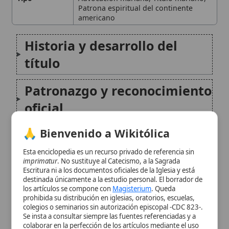
Patronazgo y reconocimiento
oficial
🙏 Bienvenido a Wikitólica
Dimensión pastoral y
cultural
Esta enciclopedia es un recurso privado de referencia sin
imprimatur
. No sustituye al Catecismo, a la Sagrada
Escritura ni a los documentos oficiales de la Iglesia y está
Teología mariana de Nuestra
destinada únicamente a la estudio personal. El borrador de
los artículos se compone con
Magisterium
. Queda
Señora de América
prohibida su distribución en iglesias, oratorios, escuelas,
colegios o seminarios sin autorización episcopal -CDC 823-.
Se insta a consultar siempre las fuentes referenciadas y a
Relevancia contemporánea
colaborar en la perfección de los artículos mediante el uso
del menú superior. Entrando a la enciclopedia confirma que
ha leído y acepta expresamente la
política de privacidad
y el
Iconografía y símbolos
aviso legal
.
Aceptar y Entrar
Conclusión
Citas y referencias