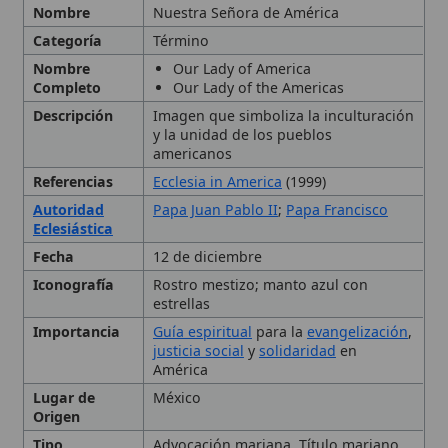
Descripción
Imagen que simboliza la inculturación
y la unidad de los pueblos
americanos
Referencias
Ecclesia in America
(1999)
Autoridad
Papa Juan Pablo II
;
Papa Francisco
Eclesiástica
Fecha
12 de diciembre
Iconografía
Rostro mestizo; manto azul con
estrellas
Importancia
Guía espiritual
para la
evangelización
,
justicia social
y
solidaridad
en
América
Lugar de
México
Origen
Tipo
Advocación mariana, Título mariano,
Patrona espiritual del continente
americano
Historia y desarrollo del
título