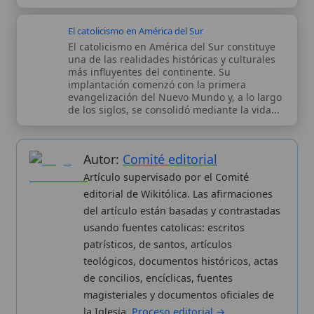
Autor:
Comité editorial
Artículo supervisado por el Comité
editorial de Wikitólica. Las afirmaciones
del artículo están basadas y contrastadas
usando fuentes catolicas: escritos
patrísticos, de santos, artículos
teológicos, documentos históricos, actas
de concilios, encíclicas, fuentes
magisteriales y documentos oficiales de
la Iglesia.
Proceso editorial →
Wikitólica © 2026
. Enciclopedia del patrimonio doctrinal,
histórico y litúrgico de la Iglesia Católica. Parte de la red formativa
de
Curso Católico
,
Buscador Católico
y
Custodio Animae
. Con
analíticas anónimas. Licencia
CC BY-SA
(texto). Editado en
Valencia, España.
ISSN: 3101-7339
. Bajo el patrocinio de San
Carlo Acutis.
Sobre nosotros
Categorias
Proceso editorial
Más visitados
Publicación seriada
Nuevas entradas
Datos abiertos
Cambios recientes
Estadísticas
Aplicaciones