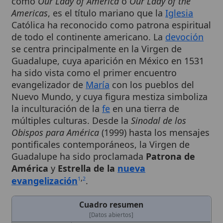
Católica ha reconocido como patrona espiritual
de todo el continente americano. La
devoción
se centra principalmente en la Virgen de
Guadalupe, cuya aparición en México en 1531
ha sido vista como el primer encuentro
evangelizador de
María
con los pueblos del
Nuevo Mundo, y cuya figura mestiza simboliza
la inculturación de la
fe
en una tierra de
múltiples culturas. Desde la
Sinodal de los
Obispos para América
(1999) hasta los mensajes
pontificales contemporáneos, la Virgen de
Guadalupe ha sido proclamada
Patrona de
América
y
Estrella de la
nueva
,
evangelización
.
1
2
Cuadro resumen
[Datos abiertos]
Nombre
Nuestra Señora de América
Categoría
Término
Nombre
Our Lady of America
Completo
Our Lady of the Americas