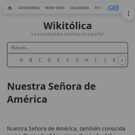
CATEGORÍAS
NOSOTROS
COLABORA
PRENSA
WEBMASTERS
IN
Wikitólica
La enciclopedia católica en español
A
B
C
D
E
F
G
H
I
J
K
›
L
M
N
Nuestra Señora de
América
Nuestra Señora de América, también conocida
como
Our Lady of America
o
Our Lady of the
Americas
, es el título mariano que la
Iglesia