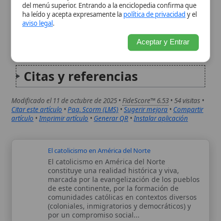
Modificado el 11 de octubre de 2025 •
FideScore™ 6.53
• 54 visitas •
Citar este artículo
•
Paq. Scorm (LMS)
•
Sugerir mejora
•
Compartir
artículo
•
Imprimir artículo
•
Generar QR
•
Instalar aplicación
El catolicismo en América del Norte
El catolicismo en América del Norte
constituye una realidad histórica y viva,
marcada por la evangelización de los pueblos
de este continente, por la formación de
comunidades católicas en contextos diversos
(coloniales, inmigratorios y democráticos) y
por un compromiso social...
El catolicismo en América del Sur
El catolicismo en América del Sur constituye
una de las realidades históricas y culturales
más influyentes del continente. Su
implantación comenzó con la primera
evangelización del Nuevo Mundo y, a lo largo
de los siglos, se consolidó mediante la vida...