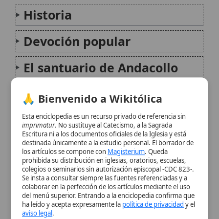
El santuario de Andacollo
Impacto cultural y social
🙏 Bienvenido a Wikitólica
Liturgia y oración
Esta enciclopedia es un recurso privado de referencia sin
imprimatur
. No sustituye al Catecismo, a la Sagrada
Escritura ni a los documentos oficiales de la Iglesia y está
Pilgrimage y turismo
destinada únicamente a la estudio personal. El borrador de
los artículos se compone con
Magisterium
. Queda
religioso
prohibida su distribución en iglesias, oratorios, escuelas,
colegios o seminarios sin autorización episcopal -CDC 823-.
Se insta a consultar siempre las fuentes referenciadas y a
Iconografía y simbolismo
colaborar en la perfección de los artículos mediante el uso
del menú superior. Entrando a la enciclopedia confirma que
ha leído y acepta expresamente la
política de privacidad
y el
Conclusión
aviso legal
.
Aceptar y Entrar
Citas y referencias
Modificado el 11 de octubre de 2025 •
FideScore™ 5.58
•
Citar este
artículo
•
Paq. Scorm (LMS)
•
Sugerir mejora
•
Compartir artículo
•
Imprimir artículo
•
Generar QR
•
Instalar aplicación