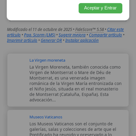
La Virgen moreneta
La Virgen Moreneta, también conocida como
Virgen de Montserrat o Mare de Déu de
Montserrat, es una venerada imagen
románica de la Virgen María entronizada con
el Niño Jesús, situada en el real monasterio
de Montserrat (Cataluña, España). Esta
advocación...
Museos Vaticanos
Los Museos Vaticanos son el conjunto de
galerías, salas y colecciones de arte que el
Pontificado ha reunido y preservado a lo
largo de los siglos, con el fin de servir tanto a
la evangelización como al enriquecimiento
cultural de...
Autor:
Comité editorial
Artículo supervisado por el Comité
editorial de Wikitólica. Las afirmaciones
del artículo están basadas y contrastadas
usando fuentes catolicas: escritos