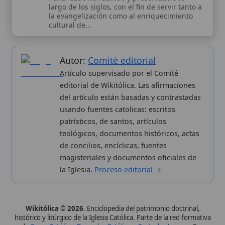
patrísticos, de santos, artículos
teológicos, documentos históricos, actas
de concilios, encíclicas, fuentes
magisteriales y documentos oficiales de
la Iglesia.
Proceso editorial →
Wikitólica © 2026
. Enciclopedia del patrimonio doctrinal,
histórico y litúrgico de la Iglesia Católica. Parte de la red formativa
de
Curso Católico
,
Buscador Católico
y
Custodio Animae
. Con
analíticas anónimas. Licencia
CC BY-SA
(texto). Editado en
Valencia, España.
ISSN: 3101-7339
. Bajo el patrocinio de San
Carlo Acutis.
Sobre nosotros
Categorias
Proceso editorial
Más visitados
Publicación seriada
Nuevas entradas
Datos abiertos
Cambios recientes
Estadísticas
Aplicaciones
Aviso legal
Kit de Prensa
Política de privacidad
Widgets para tu web
✦ SÍGUENOS EN
Canal de WhatsApp
Únete · publicación regular