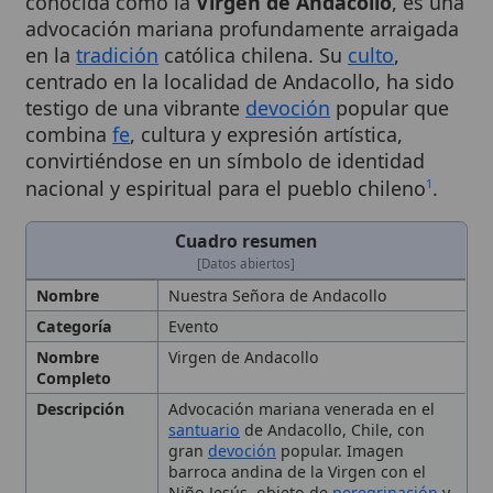
en la
tradición
católica chilena. Su
culto
,
centrado en la localidad de Andacollo, ha sido
testigo de una vibrante
devoción
popular que
combina
fe
, cultura y expresión artística,
convirtiéndose en un símbolo de identidad
nacional y espiritual para el pueblo chileno
.
1
Cuadro resumen
[Datos abiertos]
Nombre
Nuestra Señora de Andacollo
Categoría
Evento
Nombre
Virgen de Andacollo
Completo
Descripción
Advocación mariana venerada en el
santuario
de Andacollo, Chile, con
gran
devoción
popular. Imagen
barroca andina de la Virgen con el
Niño Jesús, objeto de
peregrinación
y
de indulgencias, celebrada el 8 de
diciembre, vinculada a la identidad
cultural chilena. Protección maternal,
esperanza
e
intercesión
divina para