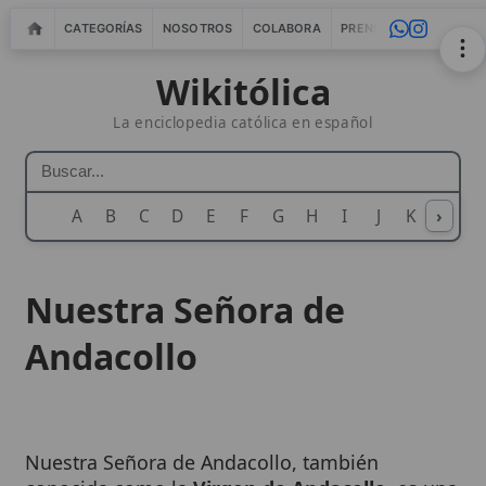
CATEGORÍAS
NOSOTROS
COLABORA
PRENSA
WEBMASTERS
IN
Wikitólica
La enciclopedia católica en español
A
B
C
D
E
F
G
H
I
J
K
›
L
M
N
Nuestra Señora de
Andacollo
Nuestra Señora de Andacollo, también
conocida como la
Virgen de Andacollo
, es una
advocación mariana profundamente arraigada