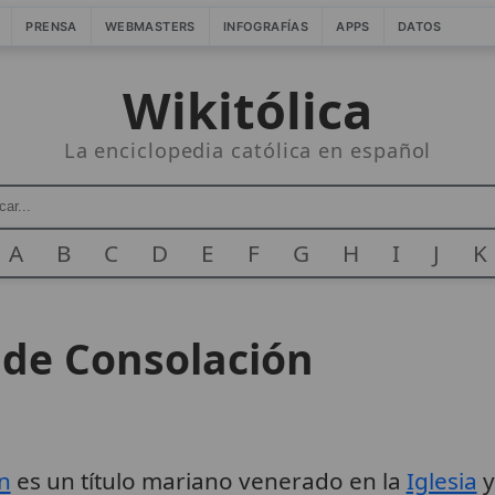
PRENSA
WEBMASTERS
INFOGRAFÍAS
APPS
DATOS
Wikitólica
La enciclopedia católica en español
A
B
C
D
E
F
G
H
I
J
K
 de Consolación
n
es un título mariano venerado en la
Iglesia
y