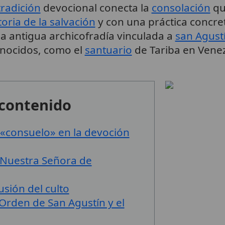
tradición
devocional conecta la
consolación
q
toria de la salvación
y con una práctica concret
a antigua archicofradía vinculada a
san Agust
nocidos, como el
santuario
de Tariba en Venez
 contenido
l «consuelo» en la devoción
 Nuestra Señora de
usión del culto
 Orden de San Agustín y el