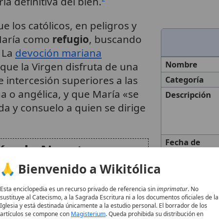
ia definitiva del bien.
 los católicos, en peligros y
 María como
refugio
, buscando
 La
devoción mariana
Nombre
que la Virgen disfruta de una
 intercesión superiores a las
Categoría
a o angélica, y que María «se
Descripción
a y consuelo a quien se dirige
Fecha de
ión de Nuestra
Fundación
ción
🙏 Bienvenido a Wikitólica
Atributos
Fecha
Esta enciclopedia es un recurso privado de referencia sin
imprimatur
. No
ación» funciona como un
título
sustituye al Catecismo, a la Sagrada Escritura ni a los documentos oficiales de la
Lugar
Iglesia y está destinada únicamente a la estudio personal. El borrador de los
papel de María como
Observacion
artículos se compone con
Magisterium
. Queda prohibida su distribución en