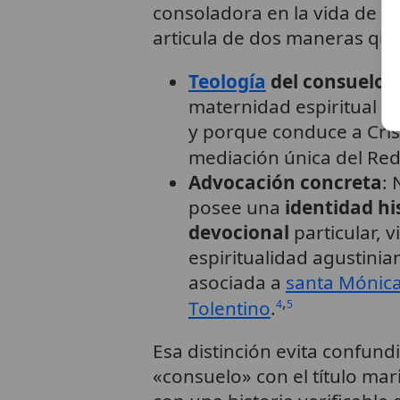
consoladora en la vida de la
articula de dos maneras que
Teología
del consuelo
:
maternidad espiritual se
y porque conduce a Crist
mediación única del Red
Advocación concreta
:
posee una
identidad hi
devocional
particular, 
espiritualidad agustinia
asociada a
santa Mónic
,
Tolentino
.
4
5
Esa distinción evita confun
«consuelo» con el título ma