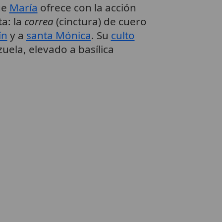
ue
María
ofrece con la acción
a: la
correa
(cinctura) de cuero
ín
y a
santa Mónica
. Su
culto
uela, elevado a basílica