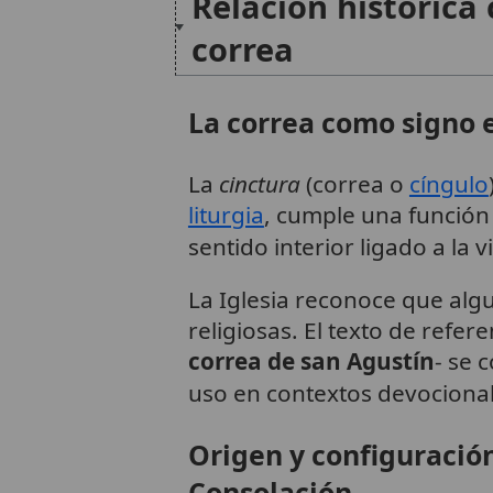
Relación histórica
correa
La correa como signo es
La
cinctura
(correa o
cíngulo
liturgia
, cumple una función
sentido interior ligado a la vi
La Iglesia reconoce que alg
religiosas. El texto de refer
correa de san Agustín
- se 
uso en contextos devociona
Origen y configuración
Consolación