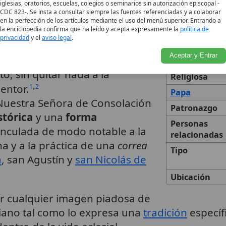
iglesias, oratorios, escuelas, colegios o seminarios sin autorización episcopal -
es
 Iglesia. Esta advocación se
CDC 823-. Se insta a consultar siempre las fuentes referenciadas y a colaborar
 conviene distinguir:
en la perfección de los artículos mediante el uso del menú superior. Entrando a
la enciclopedia confirma que ha leído y acepta expresamente la
política de
privacidad
y el
aviso legal
.
 María consuela porque su
Aceptar y Entrar
 ejerce mediante la intercesión
Orden
o, sin quitar nada a la
Religiosa
,
entor.
1
2
Papa
 Nuestra Señora de Consolación
Patronazgo
stórica
y una
forma
Personas
vinculada de modo notable a la
relacionadas
na y a la práctica de una
correa
Tipo
a
, san Agustín y
san Nicolás de
Ubicación
dir cualquier imagen piadosa de
riano tal como lo expresa una
tradición
específ