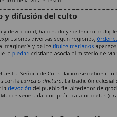
entro de la vida eclesial.
o y difusión del culto
ca y devocional, ha creado y sostenido múltiples
xpresiones diversas según regiones,
órdenes
la imaginería y de los
títulos marianos
aparece 
ue la
piedad
cristiana asocia al misterio de Ma
Nuestra Señora de Consolación se define con f
s con la
correa
o
cinctura
. La tradición eclesia
 la
devoción
del pueblo fiel alrededor de grac
 Madre venerada, con prácticas concretas (or