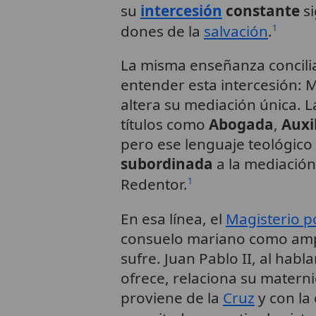
su
intercesión
constante
si
dones de la
salvación
.
1
La misma enseñanza concili
entender esta intercesión: 
altera su mediación única. L
títulos como
Abogada
,
Auxi
pero ese lenguaje teológic
subordinada
a la mediación
Redentor.
1
En esa línea, el
Magisterio po
consuelo mariano como amp
sufre. Juan Pablo II, al habl
ofrece, relaciona su materni
proviene de la
Cruz
y con la