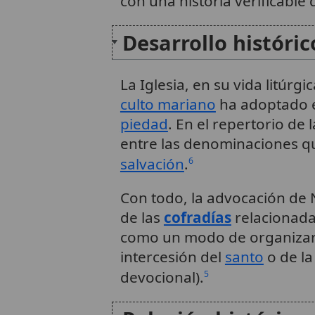
con una historia verificable d
Desarrollo históric
La Iglesia, en su vida litúrgi
culto mariano
ha adoptado e
piedad
. En el repertorio de 
entre las denominaciones q
salvación
.
6
Con todo, la advocación de 
de las
cofradías
relacionada
como un modo de organizar
intercesión del
santo
o de la
devocional).
5