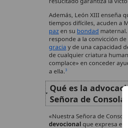
resucitado garantiza la victor
Además, León XIII enseña que
tiempos difíciles, acuden a
paz
en su
bondad
maternal.
responde a la convicción de 
gracia
y de una capacidad de
de cualquier criatura human
complace» en conceder ayud
a ella.
3
Qué es la advocac
Señora de Consola
«Nuestra Señora de Consol
devocional
que expresa el 