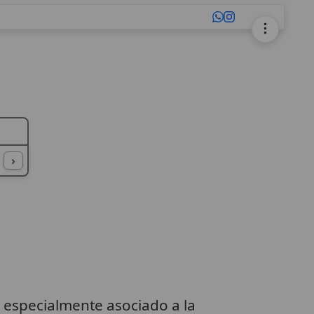
L
M
N
O
P
Q
R
S
T
U
›
 especialmente asociado a la