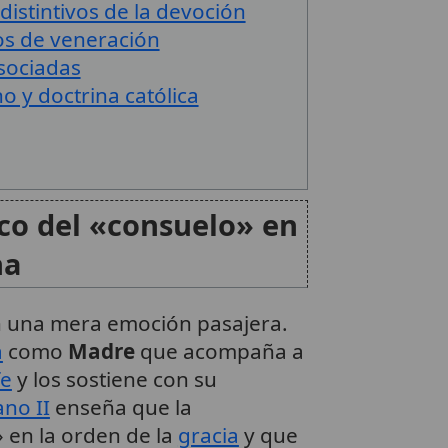
distintivos de la devoción
os de veneración
sociadas
o y doctrina católica
ico del «consuelo» en
na
en una mera emoción pasajera.
a
como
Madre
que acompaña a
fe
y los sostiene con su
ano II
enseña que la
 en la orden de la
gracia
y que