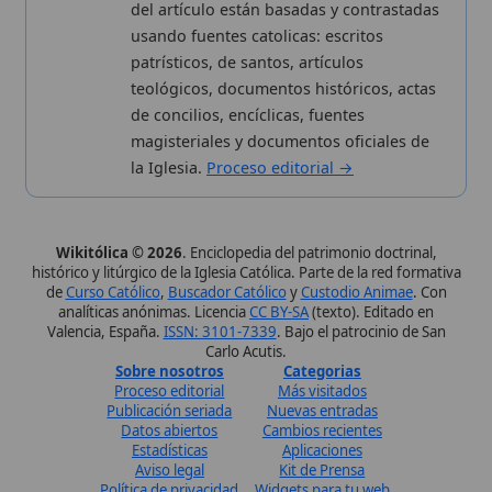
Wikitólica © 2026
. Enciclopedia del patrimonio doctrinal,
histórico y litúrgico de la Iglesia Católica. Parte de la red formativa
de
Curso Católico
,
Buscador Católico
y
Custodio Animae
. Con
analíticas anónimas. Licencia
CC BY-SA
(texto). Editado en
Valencia, España.
ISSN: 3101-7339
. Bajo el patrocinio de San
Carlo Acutis.
Sobre nosotros
Categorias
Proceso editorial
Más visitados
Publicación seriada
Nuevas entradas
Datos abiertos
Cambios recientes
Estadísticas
Aplicaciones
Aviso legal
Kit de Prensa
Política de privacidad
Widgets para tu web
✦ SÍGUENOS EN
Canal de WhatsApp
Únete · publicación regular
Perfil de Instagram
Síguenos · @wikitolica