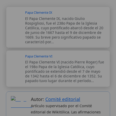
Papa Clemente VI
El Papa Clemente VI (nacido Pierre Roger) fue
el 198o Papa de la Iglesia Católica, cuyo
pontificado se extendió desde el 7 de mayo
de 1342 hasta el 6 de diciembre de 1352. Su
papado tuvo lugar durante el período...
Autor:
Comité editorial
Artículo supervisado por el Comité
editorial de Wikitólica. Las afirmaciones
del artículo están basadas y contrastadas
usando fuentes catolicas: escritos
patrísticos, de santos, artículos
teológicos, documentos históricos, actas
de concilios, encíclicas, fuentes
magisteriales y documentos oficiales de
la Iglesia.
Proceso editorial →