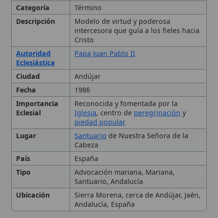
Autoridad
Papa Juan Pablo II
Eclesiástica
Ciudad
Andújar
Fecha
1986
Importancia
Reconocida y fomentada por la
Eclesial
Iglesia
, centro de
peregrinación
y
piedad popular
Lugar
Santuario
de Nuestra Señora de la
Cabeza
País
España
Tipo
Advocación mariana, Mariana,
Santuario, Andalucía
Ubicación
Sierra Morena, cerca de Andújar, Jaén,
Andalucía, España
Orígenes y Tradición
El Santuario de Sierra
🙏 Bienvenido a Wikitólica
Morena