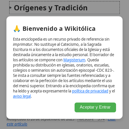
Esta enciclopedia es un recurso privado de referencia sin
imprimatur
. No sustituye al Catecismo, a la Sagrada
Reconocimiento Eclesiástico
Escritura ni a los documentos oficiales de la Iglesia y está
destinada únicamente a la estudio personal. El borrador de
los artículos se compone con
Magisterium
. Queda
La Devoción Mariana en el
prohibida su distribución en iglesias, oratorios, escuelas,
colegios o seminarios sin autorización episcopal -CDC 823-.
Mundo Hispano
Se insta a consultar siempre las fuentes referenciadas y a
colaborar en la perfección de los artículos mediante el uso
del menú superior. Entrando a la enciclopedia confirma que
Significado Espiritual
ha leído y acepta expresamente la
política de privacidad
y el
aviso legal
.
Citas y referencias
Aceptar y Entrar
Modificado el 20 de septiembre de 2025 •
FideScore™ 5.74
•
Citar
este artículo
Papa Clemente IX
El Papa Clemente IX, nacido Giulio
Rospigliosi, fue el 238o Papa de la Iglesia
Católica, cuyo pontificado abarcó desde el 20
de junio de 1667 hasta el 9 de diciembre de
1669. Su breve pero significativo papado se
caracterizó por...