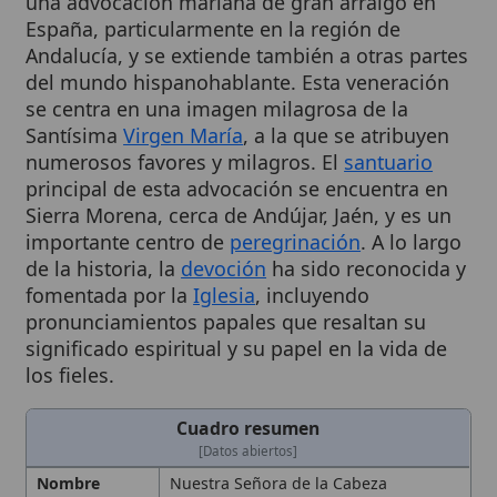
Andalucía, y se extiende también a otras partes
del mundo hispanohablante. Esta veneración
se centra en una imagen milagrosa de la
Santísima
Virgen María
, a la que se atribuyen
numerosos favores y milagros. El
santuario
principal de esta advocación se encuentra en
Sierra Morena, cerca de Andújar, Jaén, y es un
importante centro de
peregrinación
. A lo largo
de la historia, la
devoción
ha sido reconocida y
fomentada por la
Iglesia
, incluyendo
pronunciamientos papales que resaltan su
significado espiritual y su papel en la vida de
los fieles.
Cuadro resumen
[Datos abiertos]
Nombre
Nuestra Señora de la Cabeza
Categoría
Término
Descripción
Modelo de virtud y poderosa
intercesora que guía a los fieles hacia
Cristo