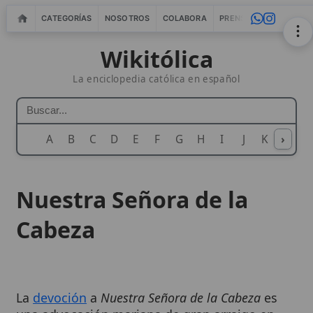
CATEGORÍAS
NOSOTROS
COLABORA
PRENSA
WEBMASTERS
IN
Wikitólica
La enciclopedia católica en español
A
B
C
D
E
F
G
H
I
J
K
›
L
M
N
Nuestra Señora de la
Cabeza
La
devoción
a
Nuestra Señora de la Cabeza
es
una advocación mariana de gran arraigo en
España, particularmente en la región de