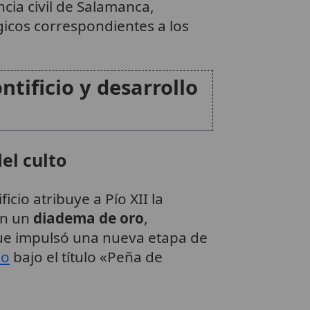
ncia civil de Salamanca,
gicos correspondientes a los
tificio y desarrollo
el culto
cio atribuye a Pío XII la
on un
diadema de oro
,
ue impulsó una nueva etapa de
no
bajo el título «Peña de