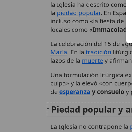
la Iglesia ha descrito com
la
piedad popular
. En España
incluso como «la fiesta de 
locales como «
Immacolada
La celebración del 15 de ag
María
. En la
tradición
litúrg
lazos de la
muerte
y afirman
Una formulación litúrgica e
culpa» y la elevó «con cuer
de
esperanza
y consuelo
y 
Piedad popular y a
La Iglesia no contrapone la