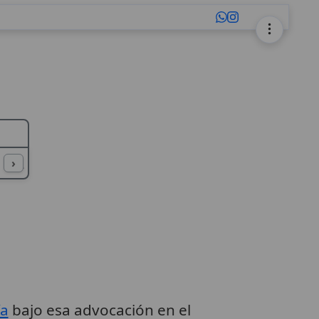
L
M
N
O
P
Q
R
S
T
U
›
ía
bajo esa advocación en el