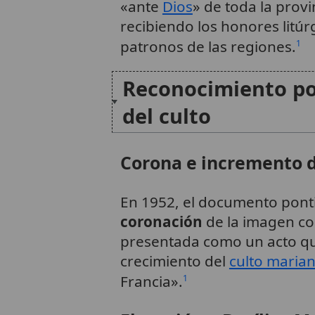
«ante
Dios
» de toda la provi
recibiendo los honores litúr
patronos de las regiones.
1
Reconocimiento pon
del culto
Corona e incremento d
En 1952, el documento pontifi
coronación
de la imagen c
presentada como un acto q
crecimiento del
culto maria
Francia».
1