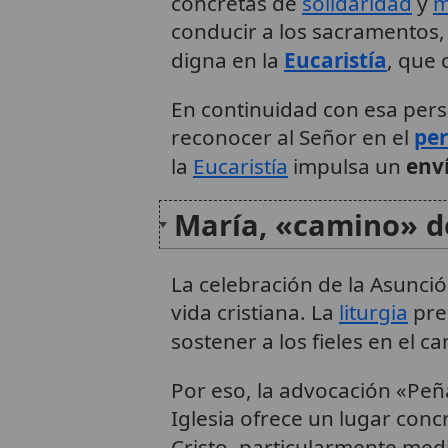
concretas de
solidaridad
y
m
conducir a los sacramentos, 
digna en la
Eucaristía
, que 
En continuidad con esa pers
reconocer al Señor en el
pe
la
Eucaristía
impulsa un
env
María, «camino» de
La celebración de la Asunc
vida cristiana. La
liturgia
pre
sostener a los fieles en el c
Por eso, la advocación «Peñ
Iglesia ofrece un lugar conc
Cristo, particularmente medi