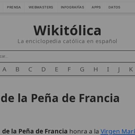
PRENSA
WEBMASTERS
INFOGRAFÍAS
APPS
DATOS
Wikitólica
La enciclopedia católica en español
A
B
C
D
E
F
G
H
I
J
K
de la Peña de Francia
 de la Peña de Francia
honra a la
Virgen Mar