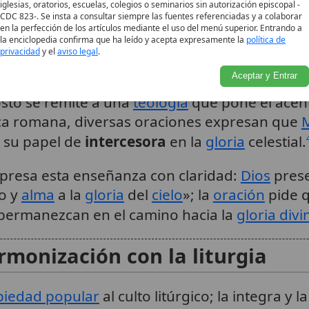
iglesias, oratorios, escuelas, colegios o seminarios sin autorización episcopal -
o profundamente incorporada a
Patronazgo
CDC 823-. Se insta a consultar siempre las fuentes referenciadas y a colaborar
, la fiesta llega a funcionar
en la perfección de los artículos mediante el uso del menú superior. Entrando a
la enciclopedia confirma que ha leído y acepta expresamente la
política de
Tipo
la Virgen», con denominaciones
privacidad
y el
aviso legal
.
».
Ubicación
3
Aceptar y Entrar
osto se remite a una
teología
que pone el acent
ica romana, diversas oraciones expresan que
 su papel de
intercesora
en la
gloria
celestial.
xpresa esta enseñanza con claridad:
Dios
prese
po y
alma
a la
gloria
del
cielo
»; la
oración
pide q
permanezcan en el camino hacia la
gloria divi
rmonización con la liturgia
piedad popular
al culto litúrgico; la integra y l