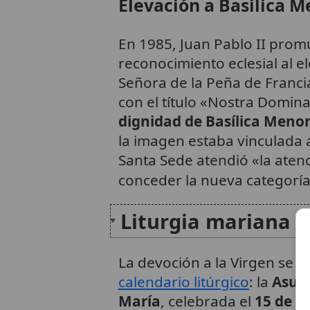
Elevación a Basílica M
En 1985, Juan Pablo II prom
reconocimiento eclesial al el
Señora de la Peña de Francia 
con el título «Nostra Domina
dignidad de Basílica Meno
la imagen estaba vinculada a
Santa Sede atendió «la aten
conceder la nueva categoría
Liturgia mariana y
La devoción a la Virgen se 
calendario litúrgico
: la
Asunc
María
, celebrada el
15 de a