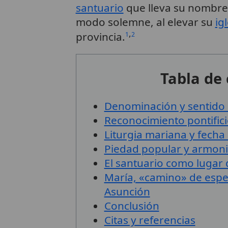
santuario
que lleva su nombre
modo solemne, al elevar su
ig
,
provincia.
1
2
Tabla de
Denominación y sentido e
Reconocimiento pontificio
Liturgia mariana y fecha
Piedad popular y armoniz
El santuario como lugar 
María, «camino» de esper
Asunción
Conclusión
Citas y referencias