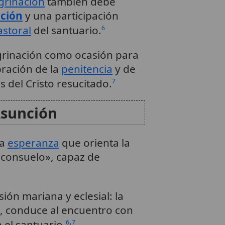
grinación
también debe
ación
y una participación
astoral
del santuario.
6
egrinación como ocasión para
ebración de la
penitencia
y de
s del Cristo resucitado.
7
Asunción
na
esperanza
que orienta la
 consuelo», capaz de
ón mariana y eclesial: la
la, conduce al encuentro con
,
n el santuario.
6
7