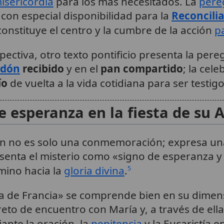
isericordia
para los más necesitados. La
pere
con especial disponibilidad para la
Reconcili
constituye el centro y la cumbre de la acción
p
pectiva, otro texto pontificio presenta la per
rdón
recibido
y en el
pan compartido
; la cel
ío
de vuelta a la vida cotidiana para ser testigo
 esperanza en la fiesta de su 
ión no es solo una conmemoración; expresa u
senta el misterio como «signo de esperanza y
amino hacia la
gloria divina
.
5
a de Francia» se comprende bien en su dimensi
reto de encuentro con María y, a través de el
ante la oración, la
penitencia
y la Eucaristía e