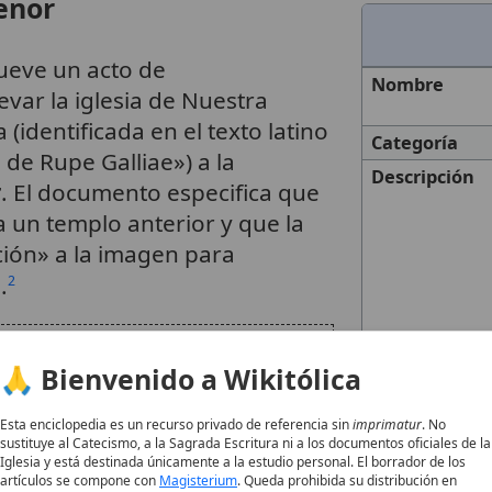
enor
ueve un acto de
Nombre
evar la iglesia de Nuestra
(identificada en el texto latino
Categoría
 de Rupe Galliae») a la
Descripción
r
. El documento especifica que
 un templo anterior y que la
ción» a la imagen para
.
2
 fecha de celebración
Año
🙏 Bienvenido a Wikitólica
Autoridad
sitúa orgánicamente dentro del
Eclesiástica
Esta enciclopedia es un recurso privado de referencia sin
imprimatur
. No
ión de la Santísima Virgen
sustituye al Catecismo, a la Sagrada Escritura ni a los documentos oficiales de la
Fecha de
Iglesia y está destinada únicamente a la estudio personal. El borrador de los
Celebración
gosto
, posee una hondura que
artículos se compone con
Magisterium
. Queda prohibida su distribución en