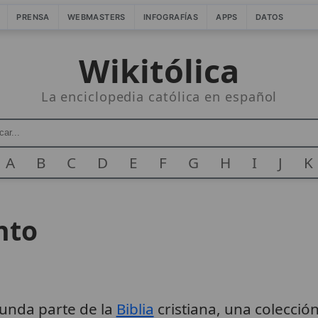
PRENSA
WEBMASTERS
INFOGRAFÍAS
APPS
DATOS
Wikitólica
La enciclopedia católica en español
A
B
C
D
E
F
G
H
I
J
K
nto
unda parte de la
Biblia
cristiana, una colección