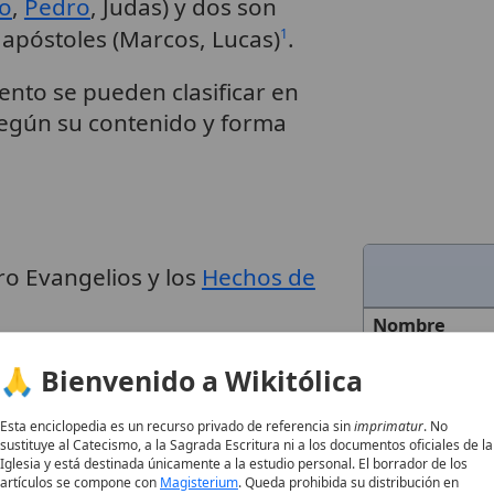
go
,
Pedro
, Judas) y dos son
 apóstoles (Marcos, Lucas)
.
1
ento se pueden clasificar en
 según su contenido y forma
tro Evangelios y los
Hechos de
Nombre
 Marcos, Lucas, Juan):
Narran
Categoría
🙏 Bienvenido a Wikitólica
los milagros, la pasión,
muerte
Descripción
isto
.
1
Esta enciclopedia es un recurso privado de referencia sin
imprimatur
. No
sustituye al Catecismo, a la Sagrada Escritura ni a los documentos oficiales de la
Iglesia y está destinada únicamente a la estudio personal. El borrador de los
ateo, Marcos y Lucas son
artículos se compone con
Magisterium
. Queda prohibida su distribución en