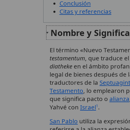
Conclusión
Citas y referencias
Nombre y Signific
El término «Nuevo Testamen
testamentum
, que traduce e
diatheke
en el ámbito profano
legal de bienes después de 
traductores de la
Septuagin
Testamento
, lo emplearon p
que significa pacto o
alianza
Yahvé con
Israel
.
1
San Pablo
utiliza la expres
referirse a la alianza establ