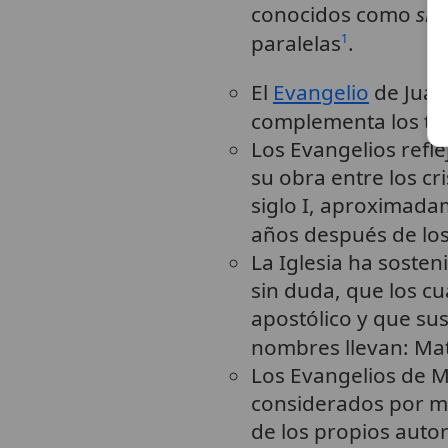
conocidos como
sin
paralelas
.
1
El
Evangelio
de Juan
complementa los tr
Los Evangelios refle
su obra entre los cri
siglo I, aproximada
años después de lo
La Iglesia ha sosten
sin duda, que los c
apostólico y que su
nombres llevan: Mat
Los Evangelios de M
considerados por m
de los propios auto