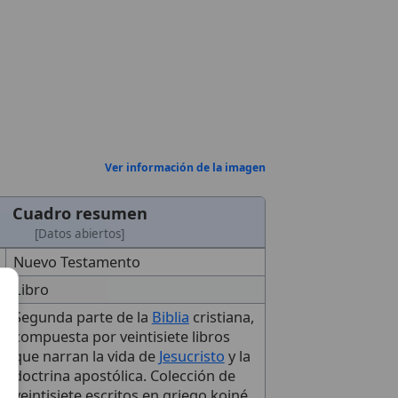
Ver información de la imagen
Cuadro resumen
[Datos abiertos]
Nuevo Testamento
Libro
Segunda parte de la
Biblia
cristiana,
compuesta por veintisiete libros
que narran la vida de
Jesucristo
y la
doctrina apostólica. Colección de
veintisiete escritos en griego koiné,