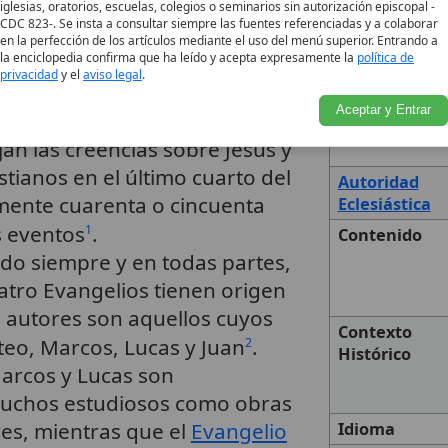
iglesias, oratorios, escuelas, colegios o seminarios sin autorización episcopal -
ópticos
debido a sus narrativas
CDC 823-. Se insta a consultar siempre las fuentes referenciadas y a colaborar
en la perfección de los artículos mediante el uso del menú superior. Entrando a
la enciclopedia confirma que ha leído y acepta expresamente la
política de
privacidad
y el
aviso legal
.
, en cierta medida,
Aceptar y Entrar
es primeros
.
1
jan las creencias sobre Jesús y
stianos en el último cuarto del
Autoridad
mente cuarenta o cincuenta
Eclesiástica
s eventos
.
1
Contenido
ido siempre y en todas partes,
uatro Evangelios tienen origen
s autores son aquellos cuyos
Contexto
eo, Marcos, Lucas y Juan
.
2
Histórico
arcos y Lucas son
uchos estudiosos como obras
res, mientras que el
Evangelio
Idioma