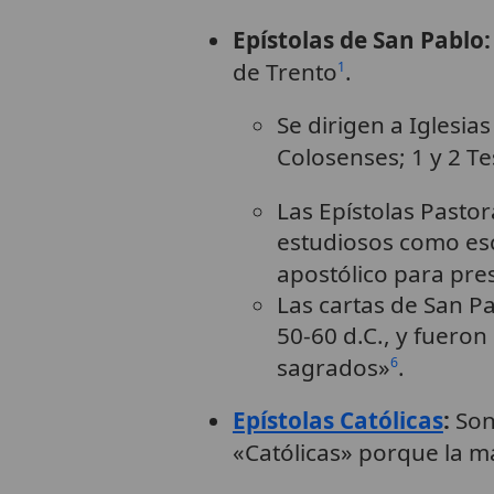
Epístolas de San Pablo:
de Trento
.
1
Se dirigen a Iglesias
Colosenses; 1 y 2 Te
Las Epístolas Pasto
estudiosos como escr
apostólico para pres
Las cartas de San Pa
50-60 d.C., y fueron
sagrados»
.
6
Epístolas Católicas
:
Son 
«Católicas» porque la ma