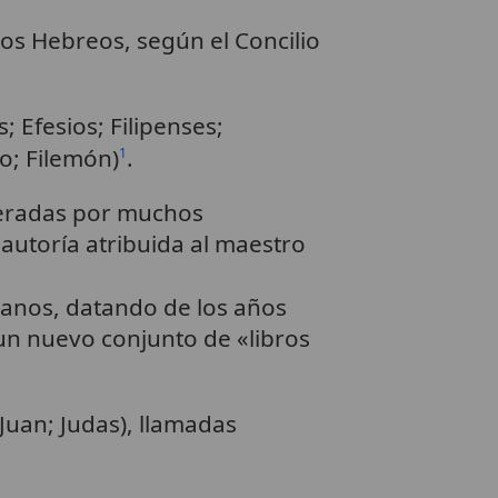
los Hebreos, según el Concilio
; Efesios; Filipenses;
to; Filemón)
.
1
ideradas por muchos
 autoría atribuida al maestro
tianos, datando de los años
 un nuevo conjunto de «libros
 Juan; Judas), llamadas