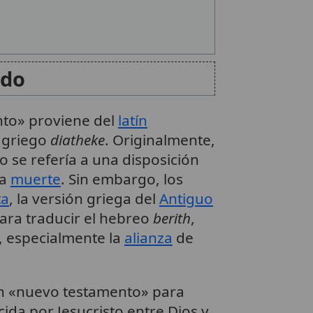
ado
to» proviene del
latín
l griego
diatheke
. Originalmente,
 se refería a una disposición
la
muerte
. Sin embargo, los
ta
, la versión griega del
Antiguo
ara traducir el hebreo
berith
,
, especialmente la
alianza
de
ión «nuevo testamento» para
ecida por Jesucristo entre Dios y