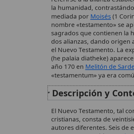
la humanidad, contrastándol
mediada por
Moisés
(1 Corin
nombre «testamento» se apli
sagrados que contienen la hi
dos alianzas, dando origen a 
el Nuevo Testamento. La ex
(he palaia diatheke) aparec
año 170 en
Melitón de Sard
«testamentum» ya era comú
Descripción y Cont
El Nuevo Testamento, tal co
cristianas, consta de veintis
autores diferentes. Seis de 