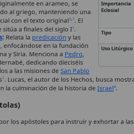
riginalmente en arameo, se
Importancia
Eclesial
ido al griego, manteniendo una
,
al con el texto original
. El
3
1
sitúa a finales del siglo I
.
1
Tipo
s
:
Relata la
predicación
y las
s, enfocándose en la fundación
Uso Litúrgico
ina y Siria. Menciona a
Pedro
,
 Bernabé, dedicando dieciséis
los a las misiones de
San Pablo
s
. Lucas, el autor de los Hechos, busca mostr
1
n la culminación de la historia de
Israel
.
4
tolas)
 por los apóstoles para instruir y exhortar a l