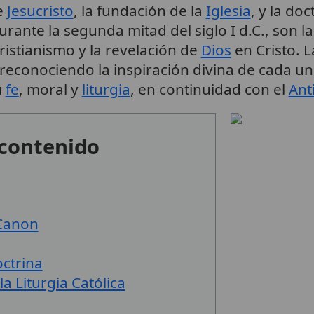
e
Jesucristo
, la fundación de la
Iglesia
, y la doc
ante la segunda mitad del siglo I d.C., son la
ristianismo y la revelación de
Dios
en Cristo. 
conociendo la inspiración divina de cada uno 
u
fe
, moral y
liturgia
, en continuidad con el
Ant
 contenido
 Canon
octrina
a Liturgia Católica