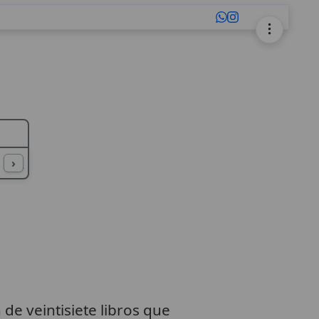
L
M
N
O
P
Q
R
S
T
U
›
 de veintisiete libros que