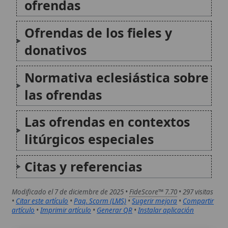
Modificado el 7 de diciembre de 2025 •
FideScore™ 7.70
• 297 visitas
•
Citar este artículo
•
Paq. Scorm (LMS)
•
Sugerir mejora
•
Compartir
artículo
•
Imprimir artículo
•
Generar QR
•
Instalar aplicación
Normas de las ofrendas de la Misa
Las ofrendas en la Misa expresan la caridad
de los fieles y su participación real en el
sacrificio de Cristo: el pan y el vino para la
Eucaristía y, además, las ayudas para la
Iglesia y para los pobres. La...
Ofrendas litúrgicas
Las ofrendas litúrgicas en la Iglesia Católica
son una expresión de la participación de los
fieles en el sacrificio eucarístico y una
manifestación de caridad. Estas ofrendas no
se limitan al pan y el vino para la Eucaristía,
sino que...
Autor:
Comité editorial
Artículo supervisado por el Comité