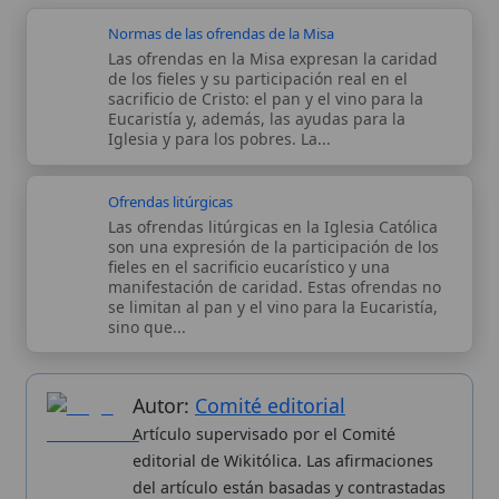
editorial de Wikitólica. Las afirmaciones
del artículo están basadas y contrastadas
usando fuentes catolicas: escritos
patrísticos, de santos, artículos
teológicos, documentos históricos, actas
de concilios, encíclicas, fuentes
magisteriales y documentos oficiales de
la Iglesia.
Proceso editorial →
Wikitólica © 2026
. Enciclopedia del patrimonio doctrinal,
histórico y litúrgico de la Iglesia Católica. Parte de la red formativa
de
Curso Católico
,
Buscador Católico
y
Custodio Animae
. Con
analíticas anónimas. Licencia
CC BY-SA
(texto). Editado en
Valencia, España.
ISSN: 3101-7339
. Bajo el patrocinio de San
Carlo Acutis.
Sobre nosotros
Categorias
Proceso editorial
Más visitados
Publicación seriada
Nuevas entradas
Datos abiertos
Cambios recientes
Estadísticas
Aplicaciones
Aviso legal
Kit de Prensa
Política de privacidad
Widgets para tu web