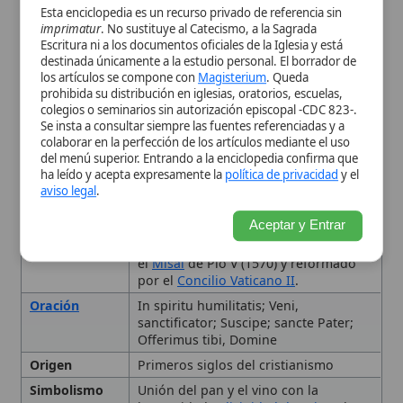
Constitución Apostólica
; regulado por
el
Misal
de Pío V (1570) y reformado
por el
Concilio Vaticano II
.
Oración
In spiritu humilitatis; Veni,
sanctificator; Suscipe; sancte Pater;
Offerimus tibi, Domine
Origen
Primeros siglos del cristianismo
Simbolismo
Unión del pan y el vino con la
humanidad y
divinidad de Cristo
; la
mezcla de
agua
y vino simboliza la
unión de la naturaleza humana y
divina.
Tipo
Rito, Ofertorio,
Rito Romano
, Durante
la Misa, después de la
liturgia de la
Palabra
y antes de la consagración.
Uso Litúrgico
Se celebra inmediatamente después
de la liturgia de la Palabra, marcando
el inicio de la liturgia eucarística.
Historia de las ofrendas en la
liturgia