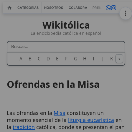
CATEGORÍAS
NOSOTROS
COLABORA
PRENSA
WEBMASTERS
IN
Wikitólica
La enciclopedia católica en español
A
B
C
D
E
F
G
H
I
J
K
›
L
M
N
Ofrendas en la Misa
Las ofrendas en la
Misa
constituyen un
momento esencial de la
liturgia eucarística
en
la
tradición
católica, donde se presentan el pan
y el vino, junto con las contribuciones de los
fieles, como dones simbólicos que anticipan el