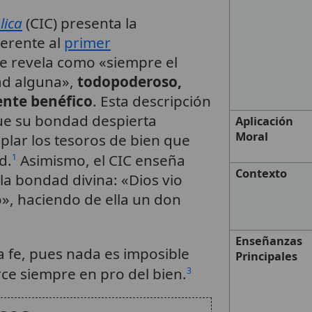
lica
(CIC) presenta la
erente al
primer
se revela como «siempre el
dad alguna»,
todopoderoso,
ente benéfico
. Esta descripción
que su bondad despierta
Aplicación
Moral
plar los tesoros de bien que
d.
Asimismo, el CIC enseña
1
Contexto
la bondad divina: «Dios vio
», haciendo de ella un don
Enseñanzas
a fe, pues nada es imposible
Principales
rce siempre en pro del bien.
3