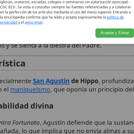
iglesias, oratorios, escuelas, colegios o seminarios sin autorización episcopal -
CDC 823-. Se insta a consultar siempre las fuentes referenciadas y a colaborar
a esta revelación en
Jesucristo
, el Hijo, «refle
en la perfección de los artículos mediante el uso del menú superior. Entrando a
la enciclopedia confirma que ha leído y acepta expresamente la
política de
por quien y para quien se creó el universo.
L
6
privacidad
y el
aviso legal
.
l Hijo, heredero de todo, sustentador de la c
Aceptar y Entrar
rioridad y eternidad.
Esta bondad se extiend
6
s y se sienta a la diestra del Padre.
rística
pecialmente
San Agustín
de Hippo
, profundiz
o el
maniqueísmo
, que oponía un principio del
abilidad divina
ntra Fortunato
, Agustín defiende que la sustan
dañada, lo que implica que no envía almas a suf