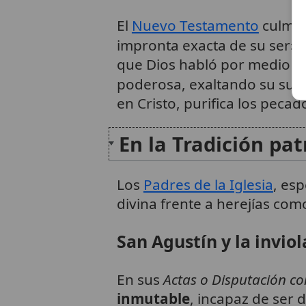
El
Nuevo Testamento
culmin
impronta exacta de su ser», 
que Dios habló por medio de
poderosa, exaltando su supe
en Cristo, purifica los pecado
En la Tradición pat
Los
Padres de la Iglesia
, es
divina frente a herejías com
San Agustín y la inviol
En sus
Actas o Disputación co
inmutable
, incapaz de ser 