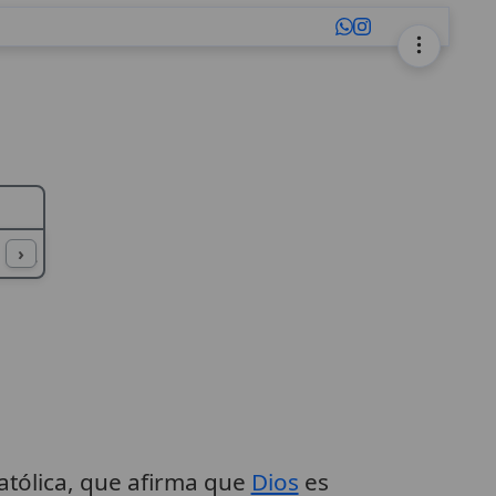
L
M
N
O
P
Q
R
S
T
U
›
atólica, que afirma que
Dios
es