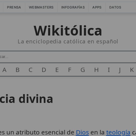
PRENSA
WEBMASTERS
INFOGRAFÍAS
APPS
DATOS
Wikitólica
La enciclopedia católica en español
A
B
C
D
E
F
G
H
I
J
K
ia divina
s un atributo esencial de
Dios
en la
teología
c