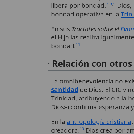
,
,
libera por bondad.
Dios,
7
8
9
bondad operativa en la
Trin
En sus
Tractates sobre el
Evan
el Hijo las realiza igualmen
bondad.
11
Relación con otros
La omnibenevolencia no exis
santidad
de Dios. El CIC vinc
Trinidad, atribuyendo a la 
Dios») confirma esperanza y
En la
antropología cristiana
creadora.
Dios crea por am
13