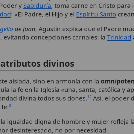
 Poder y
Sabiduría
, toma carne en Cristo para
idad
: «El Padre, el Hijo y el
Espíritu Santo
crean
gelio
de Juan
, Agustín explica que el Padre mue
te, evitando concepciones carnales: la
Trinidad
 atributos divinos
te aislada, sino en armonía con la
omnipoten
ula la fe en la Iglesia «una, santa, católica y a
bondad divina todos sus dones.
Así, el poder 
12
 fe.
3
, la igualdad digna de hombre y mujer refleja 
or desinteresado, no por necesidad.