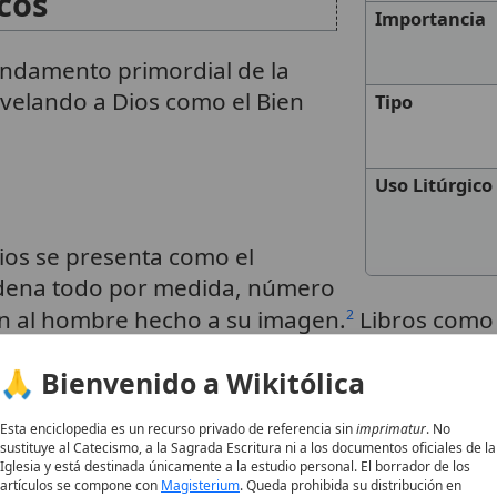
cos
Importancia
fundamento primordial de la
velando a Dios como el Bien
Tipo
Uso Litúrgico
Dios se presenta como el
dena todo por medida, número
ión al hombre hecho a su imagen.
Libros como
2
otegiendo al pueblo y exigiendo restitución p
🙏 Bienvenido a Wikitólica
omo libro de mandamientos eternos que da vid
ios pese a las infidelidades humanas.
5
Esta enciclopedia es un recurso privado de referencia sin
imprimatur
. No
sustituye al Catecismo, a la Sagrada Escritura ni a los documentos oficiales de la
Iglesia y está destinada únicamente a la estudio personal. El borrador de los
artículos se compone con
Magisterium
. Queda prohibida su distribución en