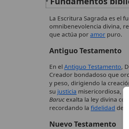
Fundamentos bíbli
La Escritura Sagrada es el 
omnibenevolencia divina, re
que actúa por
amor
puro.
Antiguo Testamento
En el
Antiguo Testamento
, 
Creador bondadoso que or
y peso, dirigiendo la creac
su
justicia
misericordiosa, pr
Baruc
exalta la ley divina c
recordando la
fidelidad
de D
Nuevo Testamento