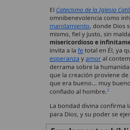
El
Catecismo de la Iglesia Cató
omnibenevolencia como inh
mandamiento
, donde Dios 
mismo, fiel y justo, sin mal
misericordioso e infinitam
invita a la
fe
total en Él, ya 
esperanza
y
amor
al contem
derrama sobre la humanida
que la creación proviene de 
que era bueno... muy bueno
confiado al hombre.
2
La bondad divina confirma l
para Dios, y su poder se eje