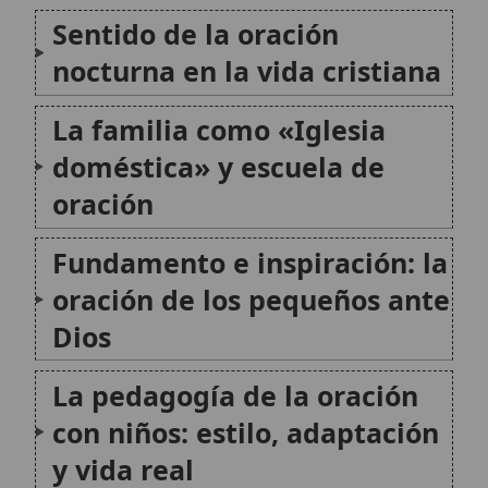
doméstica» y escuela de
oración
Fundamento e inspiración: la
oración de los pequeños ante
Dios
La pedagogía de la oración
con niños: estilo, adaptación
y vida real
Estructura recomendada de
la oración de la noche con los
niños
🙏 Bienvenido a Wikitólica
El lugar del Evangelio y los
Esta enciclopedia es un recurso privado de referencia sin
imprimatur
. No sustituye al Catecismo, a la Sagrada