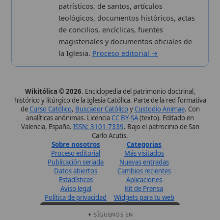
Publicación seriada
Nuevas entradas
Datos abiertos
Cambios recientes
Estadísticas
Aplicaciones
Aviso legal
Kit de Prensa
Política de privacidad
Widgets para tu web
✦ SÍGUENOS EN
Canal de WhatsApp
Únete · publicación regular
Perfil de Instagram
Síguenos · @wikitolica