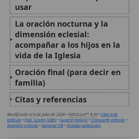
Oración final (para decir en
familia)
Citas y referencias
Modificado el 6 de julio de 2026 •
FideScore™ 9.20
•
Citar este
artículo
•
Paq. Scorm (LMS)
•
Sugerir mejora
•
Compartir artículo
•
Imprimir artículo
•
Generar QR
•
Instalar aplicación
Noche oscura del alma
La noche oscura del alma es una etapa profunda de
purificación y transformación interior descrita por la
tradición mística católica. Surge en la obra de San
Juan de la Cruz y constituye un proceso en el que el
creyente experimenta...
Noche oscura del alma de San Juan de la Cruz
La noche oscura del alma es una expresión central de
la espiritualidad carmelitana y, en particular, de la
teología mística de san Juan de la Cruz. Designa un
proceso de purificación interior en el que el creyente
atraviesa una experiencia...