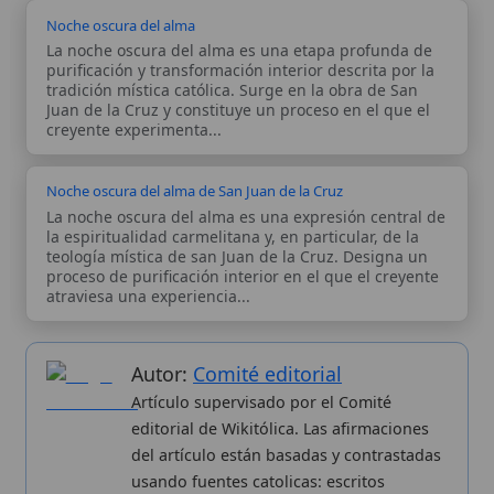
Autor:
Comité editorial
Artículo supervisado por el Comité
editorial de Wikitólica. Las afirmaciones
del artículo están basadas y contrastadas
usando fuentes catolicas: escritos
patrísticos, de santos, artículos
teológicos, documentos históricos, actas
de concilios, encíclicas, fuentes
magisteriales y documentos oficiales de
la Iglesia.
Proceso editorial →
Wikitólica © 2026
. Enciclopedia del patrimonio doctrinal,
histórico y litúrgico de la Iglesia Católica. Parte de la red formativa
de
Curso Católico
,
Buscador Católico
y
Custodio Animae
. Con
analíticas anónimas. Licencia
CC BY-SA
(texto). Editado en
Valencia, España.
ISSN: 3101-7339
. Bajo el patrocinio de San
Carlo Acutis.
Sobre nosotros
Categorias
Proceso editorial
Más visitados