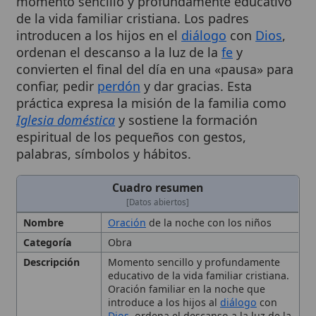
introducen a los hijos en el
diálogo
con
Dios
,
ordenan el descanso a la luz de la
fe
y
convierten el final del día en una «pausa» para
confiar, pedir
perdón
y dar gracias. Esta
práctica expresa la misión de la familia como
Iglesia doméstica
y sostiene la formación
espiritual de los pequeños con gestos,
palabras, símbolos y hábitos.
Cuadro resumen
[Datos abiertos]
Nombre
Oración
de la noche con los niños
Categoría
Obra
Descripción
Momento sencillo y profundamente
educativo de la vida familiar cristiana.
Oración familiar en la noche que
introduce a los hijos al
diálogo
con
Dios
, ordena el descanso a la luz de la
fe
y convierte el final del día en una
pausa para confiar, pedir
perdón
y
dar gracias, favoreciendo la misión de
la familia como
Iglesia doméstica