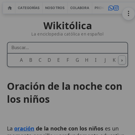
CATEGORÍAS
NOSOTROS
COLABORA
PRENSA
WEBMASTERS
IN
Wikitólica
La enciclopedia católica en español
A
B
C
D
E
F
G
H
I
J
K
›
L
M
N
Oración de la noche con
los niños
La
oración
de la noche con los niños
es un
momento sencillo y profundamente educativo
de la vida familiar cristiana. Los padres