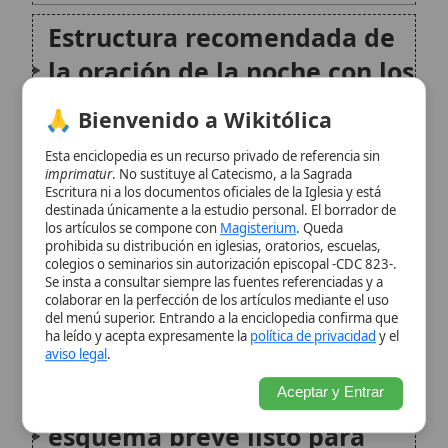
sacramentos en la vida
Escritura ni a los documentos oficiales de la Iglesia y está
destinada únicamente a la estudio personal. El borrador de
orante del hogar
los artículos se compone con
Magisterium
. Queda
prohibida su distribución en iglesias, oratorios, escuelas,
colegios o seminarios sin autorización episcopal -CDC 823-.
Efectos espirituales: frutos
Se insta a consultar siempre las fuentes referenciadas y a
colaborar en la perfección de los artículos mediante el uso
para los niños y para la
del menú superior. Entrando a la enciclopedia confirma que
ha leído y acepta expresamente la
política de privacidad
y el
convivencia familiar
aviso legal
.
Aceptar y Entrar
Propuesta de práctica: un
esquema breve listo para
usar
La oración nocturna y la
dimensión eclesial:
acompañar a los hijos en la
vida de la Iglesia