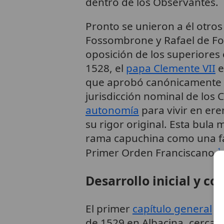
dentro de los Observantes.
Pronto se unieron a él otros
Fossombrone y Rafael de Fo
oposición de los superiores 
1528, el
papa Clemente VII
e
que aprobó canónicamente l
jurisdicción nominal de los
autonomía
para vivir en ere
su rigor original. Esta bula 
rama capuchina como una fam
,
Primer Orden Franciscano.
1
Desarrollo inicial y co
El primer
capítulo general
de
de 1529 en Albacina, cerca 