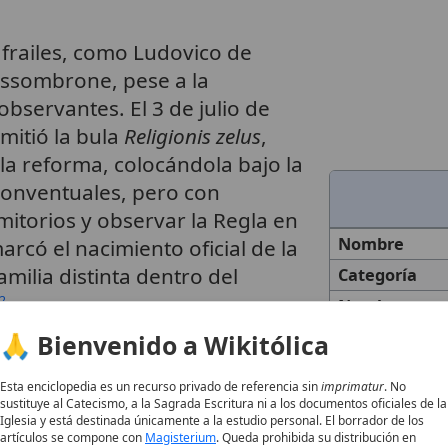
 frailes, como Ludovico de
ssombrone, pese a la
observantes. El 3 de julio de
mitió la bula
Religionis zelus
,
a reforma, colocándola bajo la
 Conventuales, pero con
mitorios y observar la Regla en
Nombre
marcó el nacimiento oficial de la
ilia distinta dentro del
Categoría
2
Nombre
Completo
🙏 Bienvenido a Wikitólica
nsolidación
Fecha de
Esta enciclopedia es un recurso privado de referencia sin
imprimatur
. No
Fundación
sustituye al Catecismo, a la Sagrada Escritura ni a los documentos oficiales de la
 la orden se celebró en abril
Iglesia y está destinada únicamente a la estudio personal. El borrador de los
Lugar de
artículos se compone con
Magisterium
. Queda prohibida su distribución en
de las Marcas. Matteo da Bascio