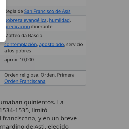
Regla de
San Francisco de Asís
pobreza evangélica
,
humildad
,
predicación
itinerante
Matteo da Bascio
contemplación
,
apostolado
, servicio
a los pobres
aprox. 10,000
Orden religiosa, Orden, Primera
Orden Franciscana
 sumaban quinientos. La
 1534-1535, limitó
franciscana, y en un breve
nardino de Asti, elegido