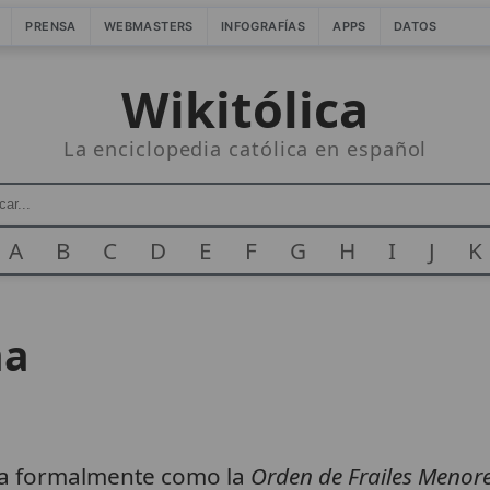
PRENSA
WEBMASTERS
INFOGRAFÍAS
APPS
DATOS
Wikitólica
La enciclopedia católica en español
A
B
C
D
E
F
G
H
I
J
K
na
da formalmente como la
Orden de Frailes Menor