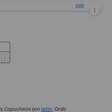
L
M
N
O
P
Q
R
S
T
U
›
es Capuchinos
(en
latín
,
Ordo