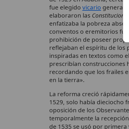
fue elegido
vicario
general p
elaboraron las
Constitucione
enfatizaba la pobreza absol
conventos o eremitorios fuer
prohibición de poseer propi
reflejaban el espíritu de lo
inspiradas en textos como e
prescribían construcciones h
recordando que los frailes 
en la tierra».
La reforma creció rápidament
1529, solo había dieciocho 
oposición de los Observantes
temporalmente la recepción
de 1535 se usó por primera 