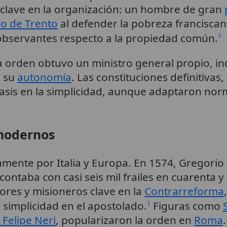
 clave en la organización: un hombre de gran
io de Trento
al defender la pobreza francisca
observantes respecto a la propiedad común.
1
la orden obtuvo un ministro general propio, i
o su
autonomía
. Las constituciones definitiva
asis en la simplicidad, aunque adaptaron nor
 modernos
mente por Italia y Europa. En 1574, Gregorio X
ontaba con casi seis mil frailes en cuarenta y
res y misioneros clave en la
Contrarreforma
 simplicidad en el apostolado.
Figuras como
1
 Felipe Neri
, popularizaron la orden en
Roma
.