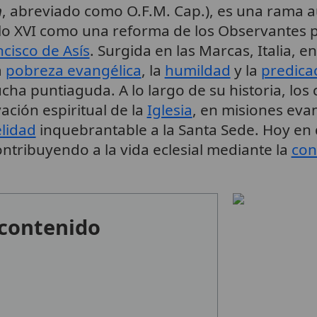
m
, abreviado como O.F.M. Cap.), es una rama
glo XVI como una reforma de los Observantes p
cisco de Asís
. Surgida en las Marcas, Italia, e
a
pobreza evangélica
, la
humildad
y la
predica
ucha puntiaguda. A lo largo de su historia, lo
ción espiritual de la
Iglesia
, en misiones eva
elidad
inquebrantable a la Santa Sede. Hoy en 
ontribuyendo a la vida eclesial mediante la
con
 contenido