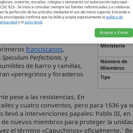
Fundación
iglesias, oratorios, escuelas, colegios o seminarios sin autorización episcopal -
or aclamación, y se
CDC 823-. Se insta a consultar siempre las fuentes referenciadas y a colaborar
Basado en
en la perfección de los artículos mediante el uso del menú superior. Entrando a
s de Albacina
, un código que
la enciclopedia confirma que ha leído y acepta expresamente la
política de
Carisma
privacidad
y el
aviso legal
.
uta, la vida en pequeños
a de las ciudades, y la
Aceptar y Entrar
Fundador
edades. Estas constituciones
Ministerio
s primeros
franciscanos
,
l
Speculum Perfectionis
, y
Número de
umildes de barro y ramillas,
Miembros
eran «peregrinos y forasteros
Tipo
e pese a las resistencias. En
frailes y cuatro conventos, pero para 1536 ya
 llevó a intervenciones papales: Pablo III, en
 de nuevos miembros para proteger la unidad 
vez el término «Capuchinos» oficialmente.
Ber
1