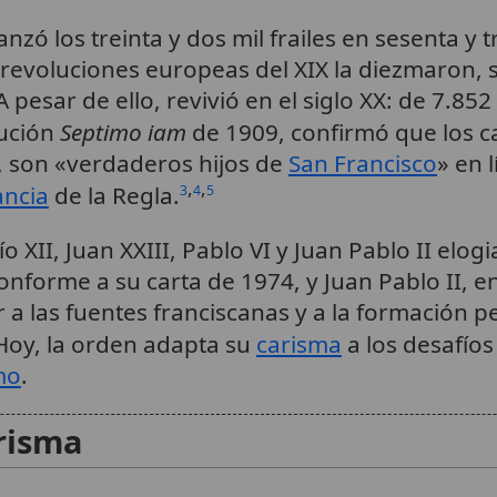
lcanzó los treinta y dos mil frailes en sesenta y
s revoluciones europeas del XIX la diezmaron,
esar de ello, revivió en el siglo XX: de 7.852 
tución
Septimo iam
de 1909, confirmó que los c
, son «verdaderos hijos de
San Francisco
» en l
,
,
ancia
de la Regla.
3
4
5
o XII, Juan XXIII, Pablo VI y Juan Pablo II elog
nforme a su carta de 1974, y Juan Pablo II, e
ar a las fuentes franciscanas y a la formación
oy, la orden adapta su
carisma
a los desafío
mo
.
arisma