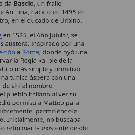
o da Bascio
, un fraile
de Ancona, nacido en 1495 en
ro, en el ducado de Urbino.
e
en 1525, el Año Jubilar, se
ás austera. Inspirado por una
ación
a
Roma
, donde oyó una
var la Regla «al pie de la
ábito más simple y primitivo,
una túnica áspera con una
 de ahí el nombre
 pueblo italiano al ver su
edió permiso a Matteo para
r libremente, permitiéndole
. Inicialmente, no buscaba
o reformar la existente desde