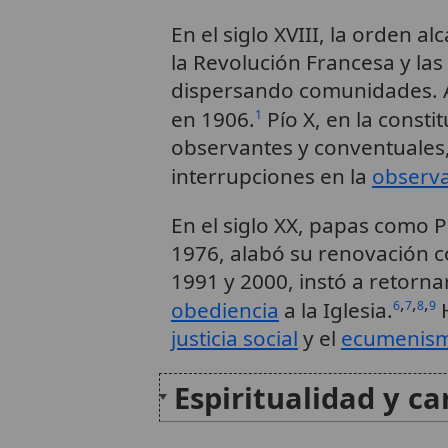
En el siglo XVIII, la orden a
la Revolución Francesa y la
dispersando comunidades. A p
en 1906.
Pío X, en la consti
1
observantes y conventuales
interrupciones en la
observ
En el siglo XX, papas como Pí
1976, alabó su renovación co
1991 y 2000, instó a retorn
,
,
,
obediencia
a la Iglesia.
H
6
7
8
9
justicia social
y el
ecumenis
Espiritualidad y c