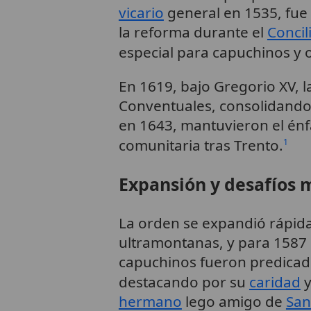
vicario
general en 1535, fue
la reforma durante el
Concil
especial para capuchinos y 
En 1619, bajo Gregorio XV, 
Conventuales, consolidand
en 1643, mantuvieron el énf
comunitaria tras Trento.
1
Expansión y desafíos
La orden se expandió rápida
ultramontanas, y para 1587 c
capuchinos fueron predicado
destacando por su
caridad
y
hermano
lego amigo de
San