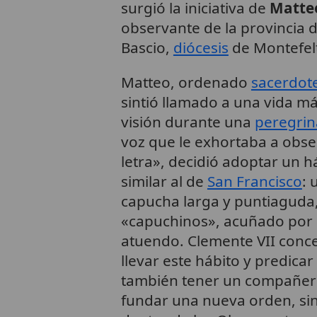
surgió la iniciativa de
Matte
observante de la provincia 
Bascio,
diócesis
de Montefelt
Matteo, ordenado
sacerdot
sintió llamado a una vida m
visión durante una
peregrin
voz que le exhortaba a obser
letra», decidió adoptar un h
similar al de
San Francisco
: 
capucha larga y puntiaguda,
«capuchinos», acuñado por el
atuendo. Clemente VII conc
llevar este hábito y predica
también tener un compañero
fundar una nueva orden, sin