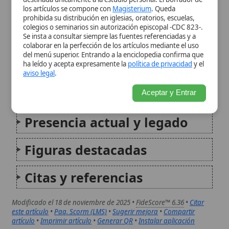
cotidiana
Aceptar y Entrar
Presencia actual y legado
Figuras destacadas
Citas y referencias
Modificado el 18 de noviembre de 2025 •
FideScore™ 6.36
•
Citar
este artículo
•
Paq. Scorm (LMS)
•
Sugerir mejora
•
Compartir
artículo
•
Imprimir artículo
•
Generar QR
•
Instalar aplicación
Orden de Cistercienses (Observancia Común)
La Orden de Cistercienses de la Observancia
Común, también conocida como la rama no
reformada de la Orden de Cîteaux,
representa una tradición monástica católica
que se adhiere a una interpretación mitigada
de la regla benedictina, en contraste con la...
Orden de Cistercienses (Trappistas)