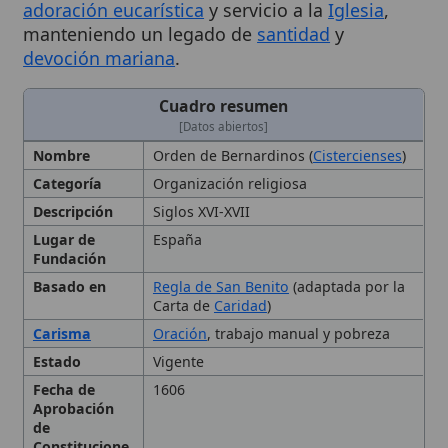
Cuadro resumen
[Datos abiertos]
Nombre
Orden de Bernardinos (
Cistercienses
)
Categoría
Organización religiosa
Descripción
Siglos XVI-XVII
Lugar de
España
Fundación
Basado en
Regla de San Benito
(adaptada por la
Carta de
Caridad
)
Carisma
Oración
, trabajo manual y pobreza
Estado
Vigente
Fecha de
1606
Aprobación
de
Constitucione
s
Fundador
Juana de Ayala
Luisa Teresa Blanca de Ballon
Hábito
túnica de lana (histórica); hábito
blanco (actual)