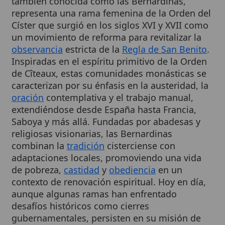
Císter que surgió en los siglos XVI y XVII como
un movimiento de reforma para revitalizar la
observancia
estricta de la
Regla de San Benito
.
Inspiradas en el espíritu primitivo de la Orden
de Cîteaux, estas comunidades monásticas se
caracterizan por su énfasis en la austeridad, la
oración
contemplativa y el trabajo manual,
extendiéndose desde España hasta Francia,
Saboya y más allá. Fundadas por abadesas y
religiosas visionarias, las Bernardinas
combinan la
tradición
cisterciense con
adaptaciones locales, promoviendo una vida
de pobreza,
castidad
y
obediencia
en un
contexto de renovación espiritual. Hoy en día,
aunque algunas ramas han enfrentado
desafíos históricos como cierres
gubernamentales, persisten en su misión de
adoración eucarística
y servicio a la
Iglesia
,
manteniendo un legado de
santidad
y
devoción mariana
.