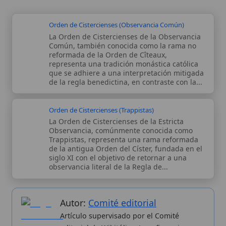
La Orden de Cistercienses de la Estricta
Observancia, comúnmente conocida como
Trappistas, representa una rama reformada
de la antigua Orden del Císter, fundada en el
siglo XI con el objetivo de retornar a una
observancia literal de la Regla de...
Autor:
Comité editorial
Artículo supervisado por el Comité
editorial de Wikitólica. Las afirmaciones
del artículo están basadas y contrastadas
usando fuentes catolicas: escritos
patrísticos, de santos, artículos
teológicos, documentos históricos, actas
de concilios, encíclicas, fuentes
magisteriales y documentos oficiales de
la Iglesia.
Proceso editorial →
Wikitólica © 2026
. Enciclopedia del patrimonio doctrinal,
histórico y litúrgico de la Iglesia Católica. Parte de la red formativa