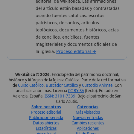
de
Curso Católico
,
Buscador Católico
y
Custodio Animae
. Con
analíticas anónimas. Licencia
CC BY-SA
(texto). Editado en
Valencia, España.
ISSN: 3101-7339
. Bajo el patrocinio de San
Carlo Acutis.
Sobre nosotros
Categorias
Proceso editorial
Más visitados
Publicación seriada
Nuevas entradas
Datos abiertos
Cambios recientes
Estadísticas
Aplicaciones
Aviso legal
Kit de Prensa
Política de privacidad
Widgets para tu web
✦ SÍGUENOS EN
Canal de WhatsApp
Únete · publicación regular
Perfil de Instagram
Síguenos · @wikitolica