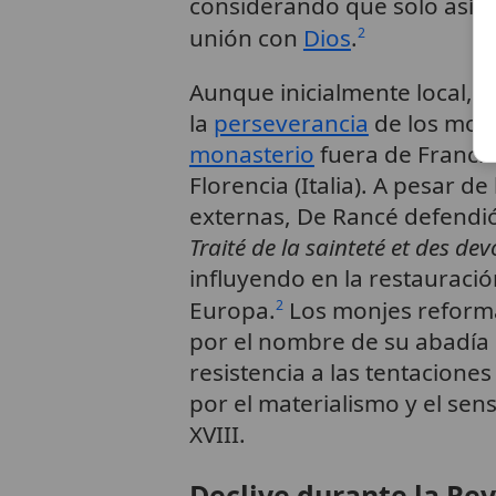
considerando que solo así s
unión con
Dios
.
2
Aunque inicialmente local, l
la
perseverancia
de los monj
monasterio
fuera de Francia
Florencia (Italia). A pesar de
externas, De Rancé defendió
Traité de la sainteté et des de
influyendo en la restauració
Europa.
Los monjes reform
2
por el nombre de su abadía 
resistencia a las tentacio
por el materialismo y el sens
XVIII.
Declive durante la Re