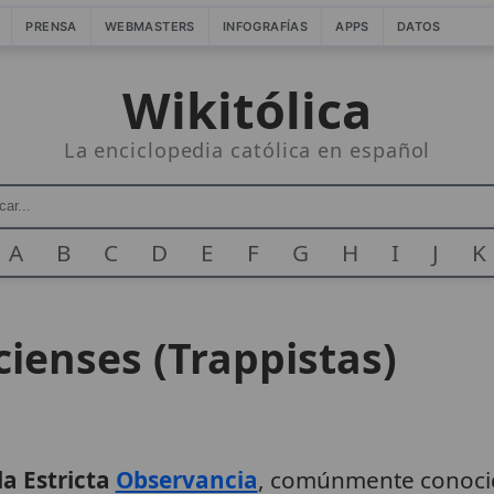
PRENSA
WEBMASTERS
INFOGRAFÍAS
APPS
DATOS
Wikitólica
La enciclopedia católica en español
A
B
C
D
E
F
G
H
I
J
K
cienses (Trappistas)
la Estricta
Observancia
, comúnmente conoc