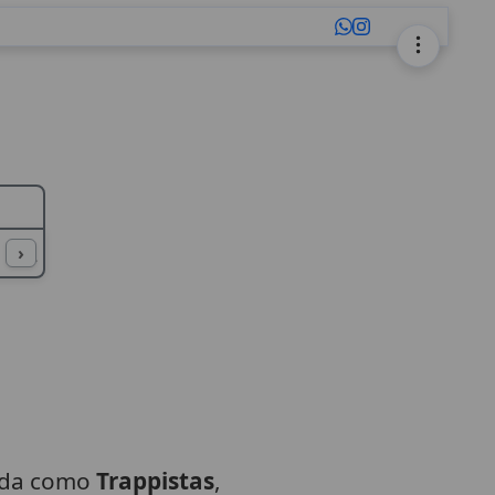
L
M
N
O
P
Q
R
S
T
U
›
ida como
Trappistas
,