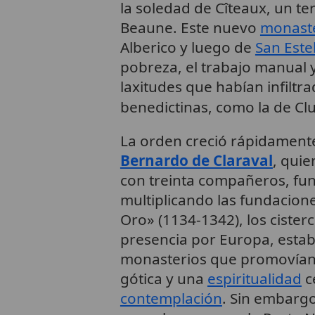
la soledad de Cîteaux, un te
Beaune. Este nuevo
monast
Alberico y luego de
San Est
pobreza, el trabajo manual y
laxitudes que habían infilt
benedictinas, como la de Cl
La orden creció rápidamente 
Bernardo de Claraval
, quie
con treinta compañeros, fun
multiplicando las fundacione
Oro» (1134-1342), los ciste
presencia por Europa, estab
monasterios que promovían l
gótica y una
espiritualidad
c
contemplación
. Sin embargo,