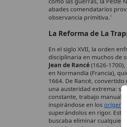
como las guerras, la Peste N
abades comendatarios provo
observancia primitiva.
1
La Reforma de La Tra
En el siglo XVII, la orden en
disciplinaria en muchos de 
Jean de Rancé
(1626-1700),
en Normandía (Francia), qui
1664. De Rancé, convertido
una austeridad extrema: sil
constante, trabajo manual i
inspirándose en los
orígene
superándolos en rigor. Est
buscaba eliminar cualquier c