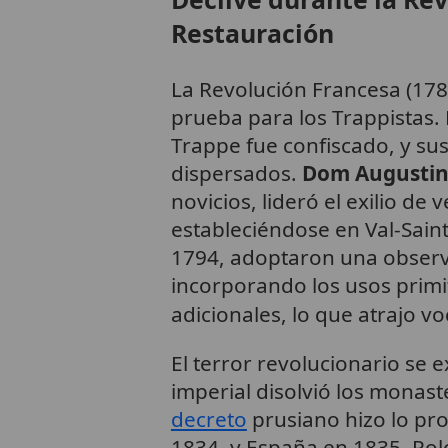
Restauración
La Revolución Francesa (17
prueba para los Trappistas.
Trappe fue confiscado, y su
dispersados.
Dom Augustin
novicios, lideró el exilio de 
estableciéndose en Val-Sainte
1794, adoptaron una observ
incorporando los usos primit
adicionales, lo que atrajo v
El terror revolucionario se 
imperial disolvió los monast
decreto
prusiano hizo lo pro
1834, y España en 1835. Pol