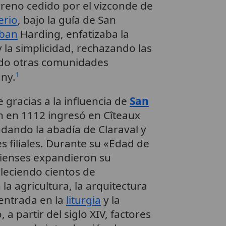
rreno cedido por el vizconde de
erio
, bajo la guía de San
eban
Harding, enfatizaba la
 la simplicidad, rechazando las
rado otras comunidades
uny.
1
gracias a la influencia de
San
n en 1112 ingresó en Cîteaux
dando la abadía de Claraval y
s filiales. Durante su «Edad de
rcienses expandieron su
leciendo cientos de
a agricultura, la arquitectura
entrada en la
liturgia
y la
 a partir del siglo XIV, factores