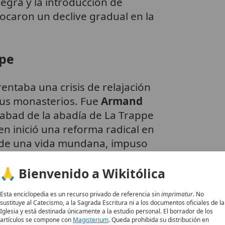
egra y la introducción de
caron un declive gradual en la
ppe
frentaba una crisis de relajación
sus monasterios. Fue
Armand
 abad de la abadía de La Trappe
en inició una reforma radical en
 de una vida mundana, impuso
encio perpetuo,
ayuno
ntenso y oración incesante,
🙏 Bienvenido a Wikitólica
s
cistercienses pero
Esta enciclopedia es un recurso privado de referencia sin
imprimatur
. No
a «Reforma de La Trappe»
sustituye al Catecismo, a la Sagrada Escritura ni a los documentos oficiales de la
oncesión al confort,
Iglesia y está destinada únicamente a la estudio personal. El borrador de los
artículos se compone con
Magisterium
. Queda prohibida su distribución en