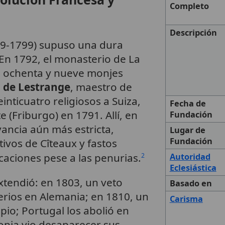
Completo
Descripción
89-1799) supuso una dura
 En 1792, el monasterio de La
s ochenta y nueve monjes
 de Lestrange
, maestro de
veinticuatro religiosos a Suiza,
Fecha de
 (Friburgo) en 1791. Allí, en
Fundación
ancia aún más estricta,
Lugar de
Fundación
ivos de Cîteaux y fastos
ocaciones pese a las penurias.
Autoridad
2
Eclesiástica
extendió: en 1803, un veto
Basado en
erios en Alemania; en 1810, un
Carisma
pio; Portugal los abolió en
onia vio desaparecer sus