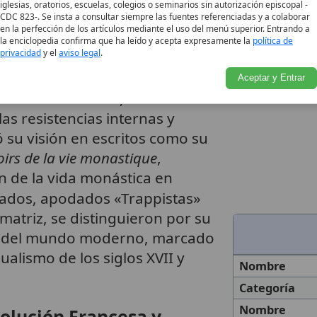
e podía lograr la verdadera
iglesias, oratorios, escuelas, colegios o seminarios sin autorización episcopal -
CDC 823-. Se insta a consultar siempre las fuentes referenciadas y a colaborar
en la perfección de los artículos mediante el uso del menú superior. Entrando a
la enciclopedia confirma que ha leído y acepta expresamente la
política de
privacidad
y el
aviso legal
.
a reforma se extendió gracias a
es. En 1705, se fundó el primer
Aceptar y Entrar
 en Buon-Solazzo, cerca de
 las resistencias internas y
 su visión en escritos como su
voirs de la vie monastique
,
n de la vida monástica en
ados, apodados «Trappistas»
matriz, se distinguieron por su
nes del mundo moderno, marcado
ualismo de los siglos XVII y
Nombre
Categoría
Nombre
volución Francesa y