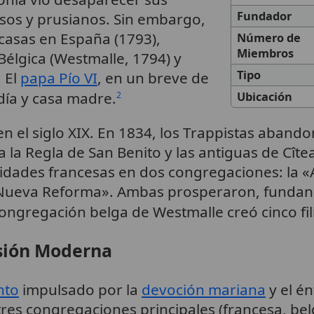
Fundador
usos y prusianos. Sin embargo,
casas en España (1793),
Número de
Miembros
 Bélgica (Westmalle, 1794) y
Tipo
 El
papa Pío VI
, en un breve de
día y casa madre.
2
Ubicación
en el siglo XIX. En 1834, los Trappistas aban
 la Regla de San Benito y las antiguas de Cît
nidades francesas en dos congregaciones: la 
«Nueva Reforma». Ambas prosperaron, fundand
ongregación belga de Westmalle creó cinco fili
nsión Moderna
nto
impulsado por la
devoción mariana
y el én
 tres congregaciones principales (francesa, bel