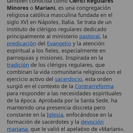
religiosa católica masculina fundada en el
siglo XVI en Nápoles, Italia. Se trata de un
instituto de clérigos regulares dedicado
principalmente al ministerio
pastoral
, la
predicación
del
Evangelio
y la atención
espiritual a los fieles, especialmente en
parroquias y misiones. Inspirada en la
tradición
de los clérigos regulares, que
combinan la vida comunitaria religiosa con el
ejercicio activo del
sacerdocio
, esta orden
surgió en el contexto de la
Contrarreforma
para responder a las necesidades espirituales
de la época. Aprobada por la Santa Sede, ha
mantenido una presencia discreta pero
constante en la
Iglesia
, enfocándose en la
formación de sacerdotes y la
devoción
mariana
, que le valió el apelativo de «Mariani».
Su historia refleja el espíritu apostólico de los
fundadores, adaptándose a los desafíos
pastorales a lo largo de los siglos.