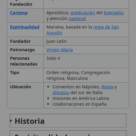
Ubicación
Conventos en Nápoles,
Roma
y
diócesis
del sur de Italia
misiones en América Latina
colaboraciones en España
Historia
Espiritualidad y carisma
Organización y gobierno
Presencia actual
Figuras destacadas
Citas y referencias
Modificado el 18 de noviembre de 2025 •
FideScore™ 6.43
•
Citar
este artículo
•
Paq. Scorm (LMS)
•
Sugerir mejora
•
Compartir
artículo
•
Imprimir artículo
•
Generar QR
•
Instalar aplicación