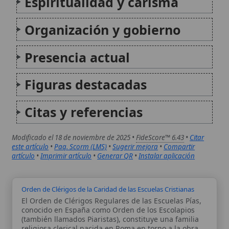
Orden de Clérigos de la Caridad de las Escuelas Cristianas
El Orden de Clérigos Regulares de las Escuelas Pías,
conocido en España como Orden de los Escolapios
(también llamados Piaristas), constituye una familia
religiosa clerical nacida en Roma en torno a la obra
educativa impulsada por san José de Calasanz...
Orden de Clérigos de la Caridad de San Vicente (de Fulda)
Los Clérigos de la Caridad de San Vicente, conocidos
en la tradición católica como vincentianos y
vinculados a la Congregación de la Misión fundada
por san Vicente de Paúl, constituyen una familia
sacerdotal dedicada al anuncio misionero, a la
formación...
Autor:
Comité editorial
Artículo supervisado por el Comité
editorial de Wikitólica. Las afirmaciones
del artículo están basadas y contrastadas
usando fuentes catolicas: escritos