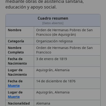
[Datos abiertos]
Nombre
Orden de Hermanas Pobres de San
Francisco (de Aquisgrán)
Categoría
Organización religiosa
Nombre
Orden de Hermanas Pobres de San
Completo
Francisco
Fecha de
3 de enero de 1819
Nacimiento
Lugar de
Aquisgrán, Alemania
Nacimiento
Fecha de
14 de diciembre de 1876
Muerte
Lugar de
Aquisgrán, Alemania
Muerte
Nacionalidad
Alemana
Fecha de
1845
Fundación
Beatificación
28 de abril de 1974
Carisma
Franciscano, pobreza voluntaria y
servicio a los pobres