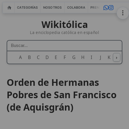
CATEGORÍAS
NOSOTROS
COLABORA
PRENSA
WEBMASTERS
IN
Wikitólica
La enciclopedia católica en español
A
B
C
D
E
F
G
H
I
J
K
›
L
M
N
Orden de Hermanas
Pobres de San Francisco
(de Aquisgrán)
La
Orden de Hermanas Pobres de
San
Francisco
, también conocida como las