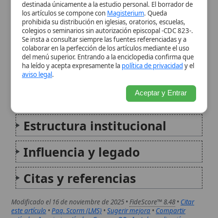
Aceptar y Entrar
beatificación
Estructura institucional
Influencia y legado
Citas y referencias
Modificado el 16 de noviembre de 2025 •
FideScore™ 8.48
•
Citar
este artículo
•
Paq. Scorm (LMS)
•
Sugerir mejora
•
Compartir
artículo
•
Imprimir artículo
•
Generar QR
•
Instalar aplicación
Orden de la Caridad de San Francisco (de Aquisgrán)
La Orden de la Caridad de San Francisco (de
Aquisgrán), también conocida como las Hermanas
Franciscanas de los Pobres, es una congregación
religiosa católica femenina fundada en 1845 en la
ciudad de Aquisgrán, Alemania, por la venerable
Franziska Schervier. Inspirada...