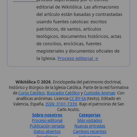
histórico y litúrgico de la Iglesia Católica. Parte de la red formativa
de
Curso Católico
,
Buscador Católico
y
Custodio Animae
. Con
analíticas anónimas. Licencia
CC BY-SA
(texto). Editado en
Valencia, España.
ISSN: 3101-7339
. Bajo el patrocinio de San
Carlo Acutis.
Sobre nosotros
Categorias
Proceso editorial
Más visitados
Publicación seriada
Nuevas entradas
Datos abiertos
Cambios recientes
Estadísticas
Aplicaciones
Aviso legal
Kit de Prensa
Política de privacidad
Widgets para tu web
✦ SÍGUENOS EN
Canal de WhatsApp
Únete · publicación regular
Perfil de Instagram
Síguenos · @wikitolica