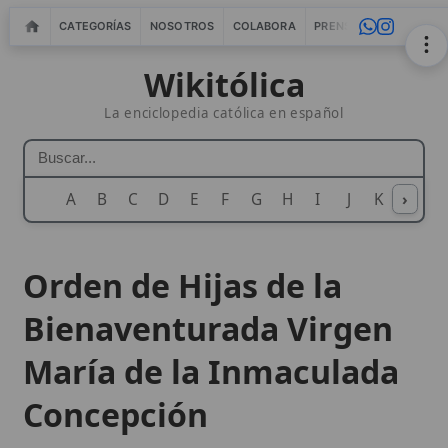
CATEGORÍAS
NOSOTROS
COLABORA
PRENSA
WEBMASTERS
IN
Wikitólica
La enciclopedia católica en español
A
B
C
D
E
F
G
H
I
J
K
›
L
M
N
Orden de Hijas de la
Bienaventurada Virgen
María de la Inmaculada
Concepción