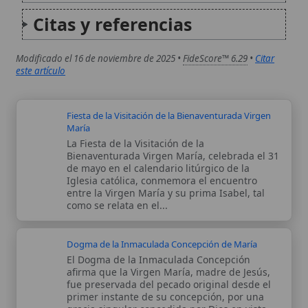
fue preservada del pecado original desde el
primer instante de su concepción, por una
gracia singular concedida por Dios en vista
de los méritos de Cristo...
Autor:
Comité editorial
Artículo supervisado por el Comité
editorial de Wikitólica. Las afirmaciones
del artículo están basadas y contrastadas
usando fuentes catolicas: escritos
patrísticos, de santos, artículos
teológicos, documentos históricos, actas
de concilios, encíclicas, fuentes
magisteriales y documentos oficiales de
la Iglesia.
Proceso editorial →
Wikitólica © 2026
. Enciclopedia del patrimonio doctrinal,
histórico y litúrgico de la Iglesia Católica. Parte de la red formativa
de
Curso Católico
,
Buscador Católico
y
Custodio Animae
. Con
analíticas anónimas. Licencia
CC BY-SA
(texto). Editado en