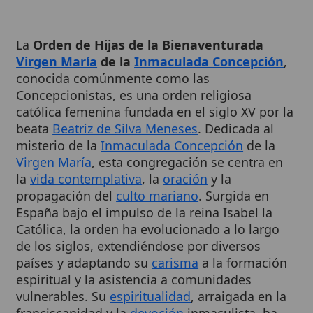
La
Orden de Hijas de la Bienaventurada
Virgen María
de la
Inmaculada Concepción
,
conocida comúnmente como las
Concepcionistas, es una orden religiosa
católica femenina fundada en el siglo XV por la
beata
Beatriz de Silva Meneses
. Dedicada al
misterio de la
Inmaculada Concepción
de la
Virgen María
, esta congregación se centra en
la
vida contemplativa
, la
oración
y la
propagación del
culto mariano
. Surgida en
España bajo el impulso de la reina Isabel la
Católica, la orden ha evolucionado a lo largo
de los siglos, extendiéndose por diversos
países y adaptando su
carisma
a la formación
espiritual y la asistencia a comunidades
vulnerables. Su
espiritualidad
, arraigada en la
franciscanidad y la
devoción
inmaculista, ha
producido figuras santas y beatas que han
enriquecido la
tradición
eclesial, destacando
por su compromiso con la
santificación