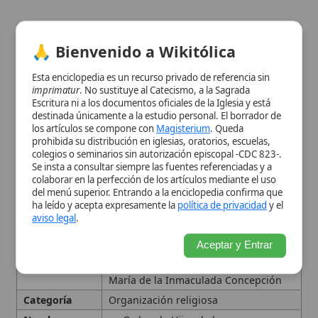
del menú superior. Entrando a la enciclopedia confirma que
Ver información de la imagen
ha leído y acepta expresamente la
política de privacidad
y el
aviso legal
.
Cuadro resumen
Aceptar y Entrar
[Datos abiertos]
Nombre
Hijas de la Bienaventurada Virgen
María de la Inmaculada Concepción
Categoría
Organización religiosa
Nombre
Orden de Hijas de la
Completo
Bienaventurada Virgen María de la
Inmaculada Concepción
Concepcionistas
Fecha de
1424
Nacimiento
Fecha de
1492
Muerte
Fecha de
1484
Fundación
Lugar de
Palacio de Galiana, Toledo, España
Fundación
Beatificación
1782
Canonización
1926