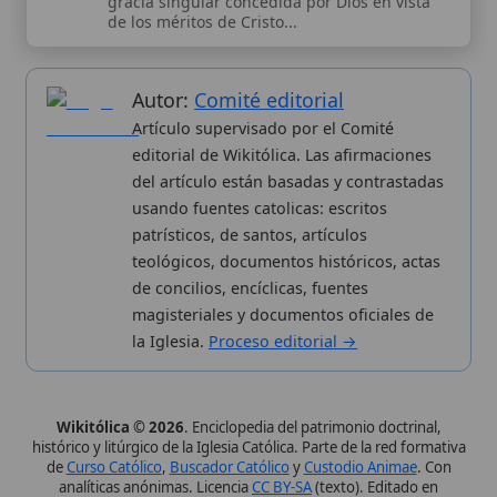
Valencia, España.
ISSN: 3101-7339
. Bajo el patrocinio de San
Carlo Acutis.
Sobre nosotros
Categorias
Proceso editorial
Más visitados
Publicación seriada
Nuevas entradas
Datos abiertos
Cambios recientes
Estadísticas
Aplicaciones
Aviso legal
Kit de Prensa
Política de privacidad
Widgets para tu web
✦ SÍGUENOS EN
Canal de WhatsApp
Únete · publicación regular
Perfil de Instagram
Síguenos · @wikitolica