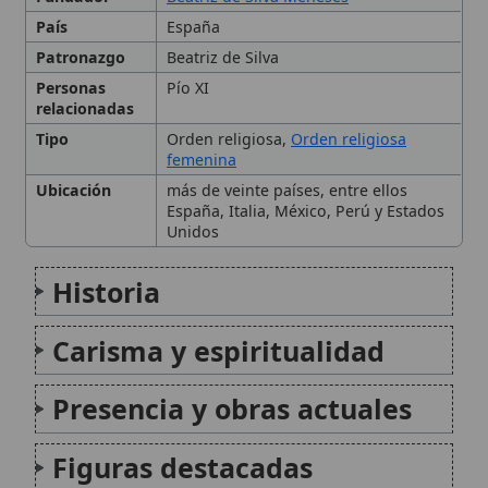
Presencia y obras actuales
Figuras destacadas
Citas y referencias
Modificado el 16 de noviembre de 2025 •
FideScore™ 6.29
•
Citar
este artículo
Fiesta de la Visitación de la Bienaventurada Virgen
María
La Fiesta de la Visitación de la
Bienaventurada Virgen María, celebrada el 31
de mayo en el calendario litúrgico de la
Iglesia católica, conmemora el encuentro
entre la Virgen María y su prima Isabel, tal
como se relata en el...
Dogma de la Inmaculada Concepción de María
El Dogma de la Inmaculada Concepción
afirma que la Virgen María, madre de Jesús,