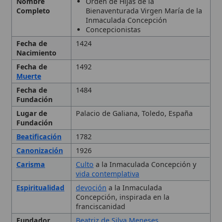
Carisma
Culto
a la Inmaculada Concepción y
vida contemplativa
Espiritualidad
devoción
a la Inmaculada
Concepción, inspirada en la
franciscanidad
Fundador
Beatriz de Silva Meneses
País
España
Patronazgo
Beatriz de Silva
Personas
Pío XI
relacionadas
Tipo
Orden religiosa,
Orden religiosa
femenina
Ubicación
más de veinte países, entre ellos
España, Italia, México, Perú y Estados
Unidos
Historia
Carisma y espiritualidad