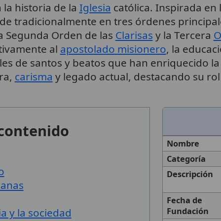
 la historia de la
Iglesia
católica. Inspirada en
ide tradicionalmente en tres órdenes principal
la Segunda Orden de las
Clarisas
y la Tercera
O
ativamente al
apostolado misionero
, la educac
iles de santos y beatos que han enriquecido l
ura,
carisma
y legado actual, destacando su rol 
 contenido
Nombre
Categoría
o
Descripción
canas
Fecha de
ia y la sociedad
Fundación