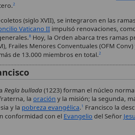
tero.
2
oletos (siglo XVII), se integraron en las rama
ncilio Vaticano II
impulsó renovaciones, como 
generales.
Hoy, la Orden abarca tres ramas pr
8
M), Frailes Menores Conventuales (OFM Conv) 
más de 13.000 miembros en total.
2
ancisco
la
Regla bullada
(1223) forman el núcleo normat
fraterna, la
oración
y la misión; la segunda, má
sia y la
pobreza evangélica
.
Francisco la des
1
 en conformidad con el
Evangelio
del Señor
Jesu