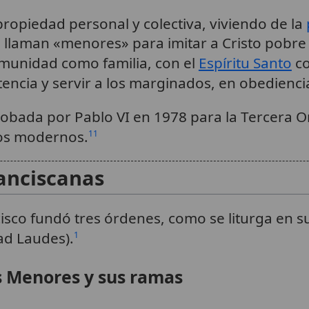
 propiedad personal y colectiva, viviendo de la
se llaman «menores» para imitar a Cristo pobre 
omunidad como familia, con el
Espíritu Santo
co
itencia y servir a los marginados, en obediencia
robada por Pablo VI en 1978 para la Tercera 
tos modernos.
11
ranciscanas
sco fundó tres órdenes, como se liturga en su 
 ad Laudes).
1
s Menores y sus ramas