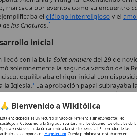
isco, marcada por eventos como su encuentro co
 ejemplificaba el
diálogo interreligioso
y el
amo
 de las Criaturas
.
2
arrollo inicial
 llegó con la bula
Solet annuere
del 29 de novi
rmó solemnemente la segunda versión de la Reg
isco, equilibraba el rigor inicial con disposic
a la Iglesia.
La aprobación papal subrayaba la 
1
rometió «obediencia y reverencia al Señor
Pa
mana» (Regla bullata, c. 1).
3
🙏 Bienvenido a Wikitólica
el 3 de octubre de 1226, canonizado rápidame
Esta enciclopedia es un recurso privado de referencia sin
imprimatur
. No
sustituye al Catecismo, a la Sagrada Escritura ni a los documentos oficiales de la
cimiento exponencial. Para 1260, se estimab
Iglesia y está destinada únicamente a la estudio personal. El borrador de los
Europa y misiones en el norte de África y Asi
artículos se compone con
Magisterium
. Queda prohibida su distribución en