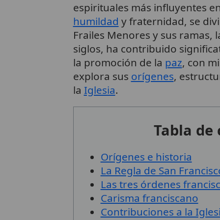
espirituales más influyentes en
humildad
y fraternidad, se div
Frailes Menores y sus ramas, 
siglos, ha contribuido signific
la promoción de la
paz
, con m
explora sus
orígenes
, estruct
la
Iglesia
.
Tabla de
Orígenes e historia
La Regla de San Francisc
Las tres órdenes francis
Carisma franciscano
Contribuciones a la Igles