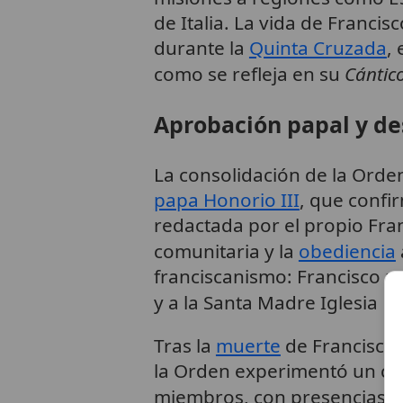
de Italia. La vida de Franc
durante la
Quinta Cruzada
,
como se refleja en su
Cántico
Aprobación papal y des
La consolidación de la Orden
papa Honorio III
, que confi
redactada por el propio Franc
comunitaria y la
obediencia
franciscanismo: Francisco p
y a la Santa Madre Iglesia Ro
Tras la
muerte
de Francisco 
la Orden experimentó un cre
miembros, con presencias en 