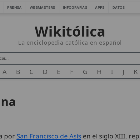
PRENSA
WEBMASTERS
INFOGRAFÍAS
APPS
DATOS
Wikitólica
La enciclopedia católica en español
A
B
C
D
E
F
G
H
I
J
K
ana
a por
San Francisco de Asís
en el siglo XIII, re