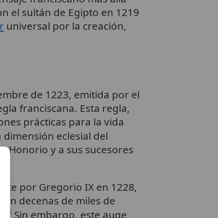
n el sultán de Egipto en 1219
r
universal por la creación,
embre de 1223, emitida por el
la franciscana. Esta regla,
iones prácticas para la vida
dimensión eclesial del
pa
Honorio y a sus sucesores
nte por Gregorio IX en 1228,
a en decenas de miles de
a.
Sin embargo, este auge
2