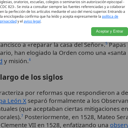
iglesias, oratorios, escuelas, colegios o seminarios sin autorización episcopal -
ates sobre la interpretación estricta de la pob
CDC 823-. Se insta a consultar siempre las fuentes referenciadas y a colaborar
en la perfección de los artículos mediante el uso del menú superior. Entrando a
s) y los que abogaban por una
observancia
mit
la enciclopedia confirma que ha leído y acepta expresamente la
política de
IV y los Capuchinos en el XVI surgieron para re
privacidad
y el
aviso legal
.
Aceptar y Entrar
ía, que dañó la Porciúncula, simbolizó la resi
ancisco a «reparar la casa del Señor».
Papas 
5
ario, han elogiado la Orden como una «santa
d
y misión.
6
largo de los siglos
aracteriza por reformas que respondieron a de
pa León X
separó formalmente a los Observant
ntuales (que aceptaban ciertas mitigaciones 
orales).
Posteriormente, en 1528, Mateo Seraf
7
Clemente VII en 1528, enfatizando una
obser