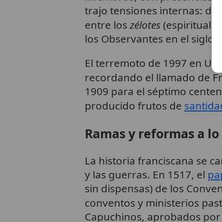
trajo tensiones internas: deb
entre los
zélotes
(espirituale
los Observantes en el siglo X
El terremoto de 1997 en Umbr
recordando el llamado de Fr
1909 para el séptimo centen
producido frutos de
santida
Ramas y reformas a lo 
La historia franciscana se c
y las guerras. En 1517, el
pa
sin dispensas) de los Conve
conventos y ministerios past
Capuchinos, aprobados por 