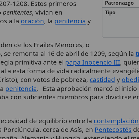
207-1208. Estos primeros
Patronazgo
o
penitentes
, vivían en
Tipo
os a la
oración
, la
penitencia
y
rden de los Frailes Menores, o
 se remonta al 16 de abril de 1209, según la
t
egla primitiva ante el
papa Inocencio III
, quie
l a esta forma de vida radicalmente evangélic
Cristo), con votos de pobreza,
castidad
y
obedi
la
penitencia
.
Esta aprobación marcó el inicio
1
ba con suficientes miembros para dividirse en
necesidad de equilibrio entre la
contemplación
a Porciúncula, cerca de Asís, en
Pentecostés
de
paña, Alemania y Hungría, extendiendo el me