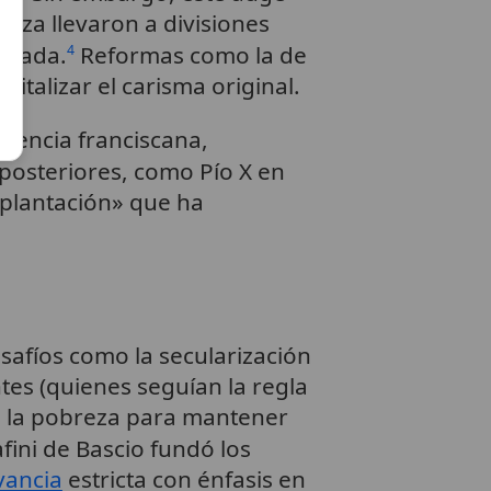
reza llevaron a divisiones
igada.
Reformas como la de
4
vitalizar el carisma original.
liencia franciscana,
posteriores, como Pío X en
 plantación» que ha
safíos como la secularización
es (quienes seguían la regla
en la pobreza para mantener
ini de Bascio fundó los
vancia
estricta con énfasis en