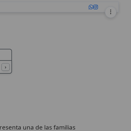
L
M
N
O
P
Q
R
S
T
U
›
presenta una de las familias