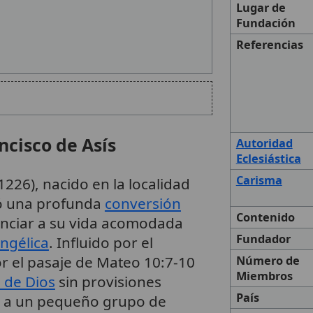
Lugar de
Fundación
Referencias
a
ncisco de Asís
Autoridad
Eclesiástica
Carisma
1226), nacido en la localidad
tó una profunda
conversión
Contenido
nunciar a su vida acomodada
Fundador
ngélica
. Influido por el
r el pasaje de Mateo 10:7-10
Número de
Miembros
 de Dios
sin provisiones
País
ió a un pequeño grupo de