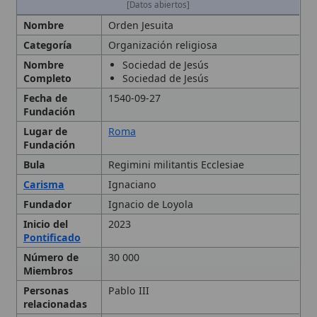
Nombre
Sociedad de Jesús
Completo
Sociedad de Jesús
Fecha de
1540-09-27
Fundación
Lugar de
Roma
Fundación
Bula
Regimini militantis Ecclesiae
Carisma
Ignaciano
Fundador
Ignacio de Loyola
Inicio del
2023
Pontificado
Número de
30 000
Miembros
Personas
Pablo III
relacionadas
Superior
Arturo Sosa
General
Tipo
Orden religiosa
Historia