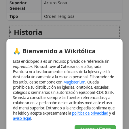
Espiritualidad y carisma
🙏 Bienvenido a Wikitólica
Misión y apostolado
Esta enciclopedia es un recurso privado de referencia sin
imprimatur
. No sustituye al Catecismo, a la Sagrada
Escritura ni a los documentos oficiales de la Iglesia y está
Estructura organizativa
destinada únicamente a la estudio personal. El borrador de
los artículos se compone con
Magisterium
. Queda
prohibida su distribución en iglesias, oratorios, escuelas,
Supresión y restauración
colegios o seminarios sin autorización episcopal -CDC 823-.
Se insta a consultar siempre las fuentes referenciadas y a
colaborar en la perfección de los artículos mediante el uso
Figuras destacadas
del menú superior. Entrando a la enciclopedia confirma que
ha leído y acepta expresamente la
política de privacidad
y el
aviso legal
.
La Sociedad de Jesús en la
Aceptar y Entrar
actualidad
Citas y referencias
Modificado el 19 de noviembre de 2025 •
FideScore™ 6.58
•
Citar
este artículo