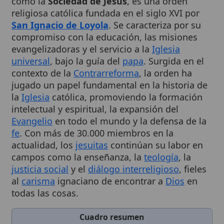
San Ignacio de Loyola
. Se caracteriza por su
compromiso con la educación, las misiones
evangelizadoras y el servicio a la
Iglesia
universal
, bajo la guía del
papa
. Surgida en el
contexto de la
Contrarreforma
, la orden ha
jugado un papel fundamental en la historia de
la
Iglesia
católica, promoviendo la formación
intelectual y espiritual, la expansión del
Evangelio
en todo el mundo y la defensa de la
fe
. Con más de 30.000 miembros en la
actualidad, los
jesuitas
continúan su labor en
campos como la enseñanza, la
teología
, la
justicia social
y el
diálogo interreligioso
, fieles
al
carisma
ignaciano de encontrar a
Dios
en
todas las cosas.
Cuadro resumen
[Datos abiertos]
Nombre
Orden Jesuita
Categoría
Organización religiosa