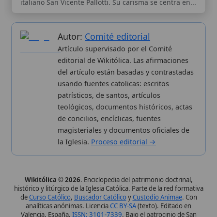
de concilios, encíclicas, fuentes
magisteriales y documentos oficiales de
la Iglesia.
Proceso editorial →
Wikitólica © 2026
. Enciclopedia del patrimonio doctrinal,
histórico y litúrgico de la Iglesia Católica. Parte de la red formativa
de
Curso Católico
,
Buscador Católico
y
Custodio Animae
. Con
analíticas anónimas. Licencia
CC BY-SA
(texto). Editado en
Valencia, España.
ISSN: 3101-7339
. Bajo el patrocinio de San
Carlo Acutis.
Sobre nosotros
Categorias
Proceso editorial
Más visitados
Publicación seriada
Nuevas entradas
Datos abiertos
Cambios recientes
Estadísticas
Aplicaciones
Aviso legal
Kit de Prensa
Política de privacidad
Widgets para tu web
✦ SÍGUENOS EN
Canal de WhatsApp
Únete · publicación regular
Perfil de Instagram
Síguenos · @wikitolica