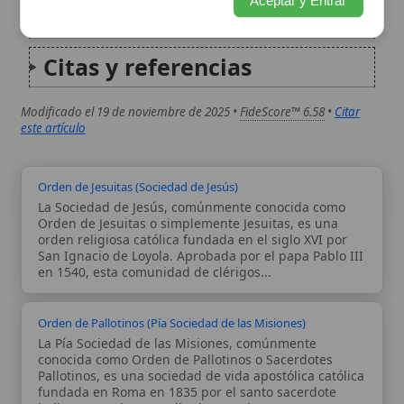
Orden de Jesuitas (Sociedad de Jesús)
La Sociedad de Jesús, comúnmente conocida como
Orden de Jesuitas o simplemente Jesuitas, es una
orden religiosa católica fundada en el siglo XVI por
San Ignacio de Loyola. Aprobada por el papa Pablo III
en 1540, esta comunidad de clérigos...
Orden de Pallotinos (Pía Sociedad de las Misiones)
La Pía Sociedad de las Misiones, comúnmente
conocida como Orden de Pallotinos o Sacerdotes
Pallotinos, es una sociedad de vida apostólica católica
fundada en Roma en 1835 por el santo sacerdote
italiano San Vicente Pallotti. Su carisma se centra en...
Autor:
Comité editorial
Artículo supervisado por el Comité
editorial de Wikitólica. Las afirmaciones
del artículo están basadas y contrastadas
usando fuentes catolicas: escritos
patrísticos, de santos, artículos
teológicos, documentos históricos, actas