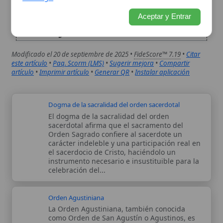
Dogma de la sacralidad del orden sacerdotal
El dogma de la sacralidad del orden
sacerdotal afirma que el sacramento del
Orden Sagrado confiere al sacerdote un
carácter indeleble y una participación real en
el sacerdocio de Cristo, haciéndolo un
instrumento necesario e insustituible para la
celebración del...
Orden Agustiniana
La Orden Agustiniana, también conocida
como Orden de San Agustín o Agustinos, es
una de las principales órdenes religiosas
mendicantes de la Iglesia católica, fundada
en el siglo XIII sobre la base de la regla
monástica atribuida a San Agustín...
Autor:
Comité editorial
Artículo supervisado por el Comité
editorial de Wikitólica. Las afirmaciones
del artículo están basadas y contrastadas