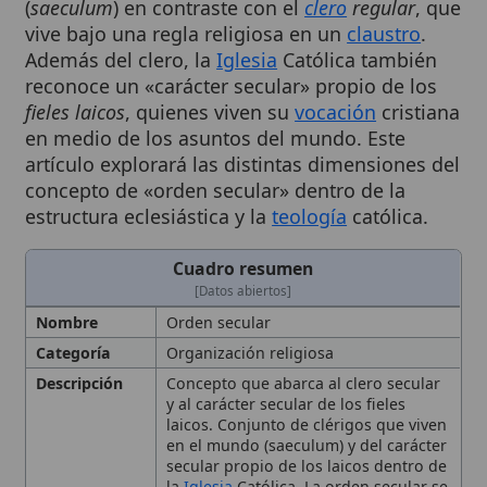
Además del clero, la
Iglesia
Católica también
reconoce un «carácter secular» propio de los
fieles laicos
, quienes viven su
vocación
cristiana
en medio de los asuntos del mundo. Este
artículo explorará las distintas dimensiones del
concepto de «orden secular» dentro de la
estructura eclesiástica y la
teología
católica.
Cuadro resumen
[Datos abiertos]
Nombre
Orden secular
Categoría
Organización religiosa
Descripción
Concepto que abarca al clero secular
y al carácter secular de los fieles
laicos. Conjunto de clérigos que viven
en el mundo (saeculum) y del carácter
secular propio de los laicos dentro de
la
Iglesia
Católica. La orden secular se
refiere al clero secular, sacerdotes y
diáconos que no pertenecen a una
orden religiosa y viven en el mundo
bajo la autoridad del
obispo