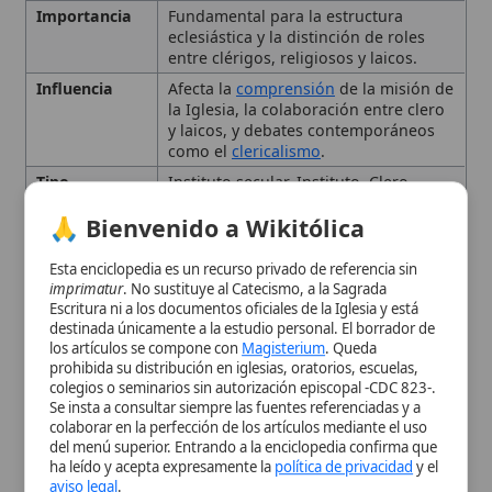
como el
clericalismo
.
Tipo
Instituto secular, Instituto, Clero
secular; Carácter secular de los laicos,
🙏 Bienvenido a Wikitólica
XVI; XX
Esta enciclopedia es un recurso privado de referencia sin
El Clero Secular
imprimatur
. No sustituye al Catecismo, a la Sagrada
Escritura ni a los documentos oficiales de la Iglesia y está
destinada únicamente a la estudio personal. El borrador de
El Carácter Secular de los
los artículos se compone con
Magisterium
. Queda
prohibida su distribución en iglesias, oratorios, escuelas,
Fieles Laicos
colegios o seminarios sin autorización episcopal -CDC 823-.
Se insta a consultar siempre las fuentes referenciadas y a
colaborar en la perfección de los artículos mediante el uso
Secularización
del menú superior. Entrando a la enciclopedia confirma que
ha leído y acepta expresamente la
política de privacidad
y el
aviso legal
.
Conclusión
Aceptar y Entrar
Citas y referencias
Modificado el 20 de septiembre de 2025 •
FideScore™ 7.19
•
Citar
este artículo
•
Paq. Scorm (LMS)
•
Sugerir mejora
•
Compartir
artículo
•
Imprimir artículo
•
Generar QR
•
Instalar aplicación