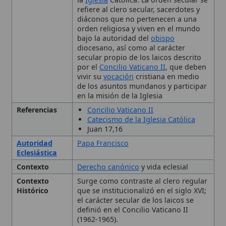
diocesano, así como al carácter
secular propio de los laicos descrito
por el
Concilio Vaticano II
, que deben
vivir su
vocación
cristiana en medio
de los asuntos mundanos y participar
en la misión de la Iglesia
Referencias
Concilio Vaticano II
Catecismo de la Iglesia Católica
Juan 17,16
Autoridad
Papa Francisco
Eclesiástica
Contexto
Derecho canónico
y vida eclesial
Contexto
Surge como contraste al clero regular
Histórico
que se institucionalizó en el siglo XVI;
el carácter secular de los laicos se
definió en el Concilio Vaticano II
(1962-1965).
Importancia
Fundamental para la estructura
eclesiástica y la distinción de roles
entre clérigos, religiosos y laicos.
Influencia
Afecta la
comprensión
de la misión de
la Iglesia, la colaboración entre clero
y laicos, y debates contemporáneos