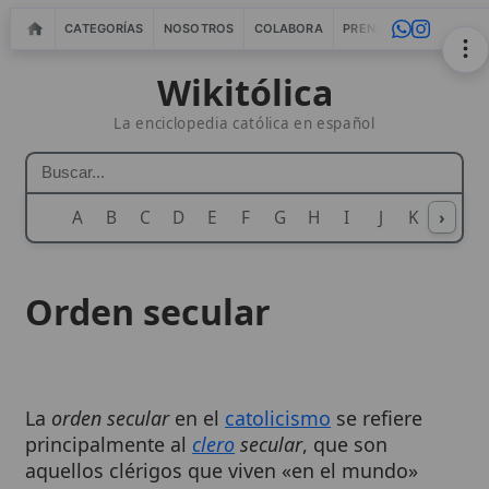
CATEGORÍAS
NOSOTROS
COLABORA
PRENSA
WEBMASTERS
IN
Wikitólica
La enciclopedia católica en español
A
B
C
D
E
F
G
H
I
J
K
›
L
M
N
Orden secular
La
orden secular
en el
catolicismo
se refiere
principalmente al
clero
secular
, que son
aquellos clérigos que viven «en el mundo»
(
saeculum
) en contraste con el
clero
regular
, que
vive bajo una regla religiosa en un
claustro
.