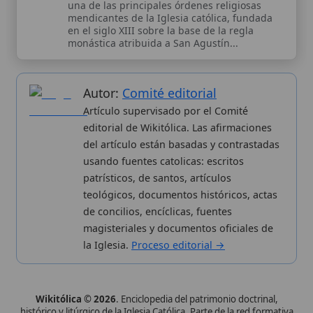
usando fuentes catolicas: escritos
patrísticos, de santos, artículos
teológicos, documentos históricos, actas
de concilios, encíclicas, fuentes
magisteriales y documentos oficiales de
la Iglesia.
Proceso editorial →
Wikitólica © 2026
. Enciclopedia del patrimonio doctrinal,
histórico y litúrgico de la Iglesia Católica. Parte de la red formativa
de
Curso Católico
,
Buscador Católico
y
Custodio Animae
. Con
analíticas anónimas. Licencia
CC BY-SA
(texto). Editado en
Valencia, España.
ISSN: 3101-7339
. Bajo el patrocinio de San
Carlo Acutis.
Sobre nosotros
Categorias
Proceso editorial
Más visitados
Publicación seriada
Nuevas entradas
Datos abiertos
Cambios recientes
Estadísticas
Aplicaciones
Aviso legal
Kit de Prensa
Política de privacidad
Widgets para tu web
✦ SÍGUENOS EN
Canal de WhatsApp