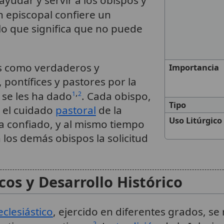
yudar y servir a los obispos y
n episcopal confiere un
lo que significa que no puede
os como verdaderos y
Importancia
, pontífices y pastores por la
,
se les ha dado
. Cada obispo,
1
2
Tipo
e el cuidado
pastoral
de la
Uso Litúrgico
a confiado, y al mismo tiempo
los demás obispos la solicitud
os y Desarrollo Histórico
eclesiástico
, ejercido en diferentes grados, se
2