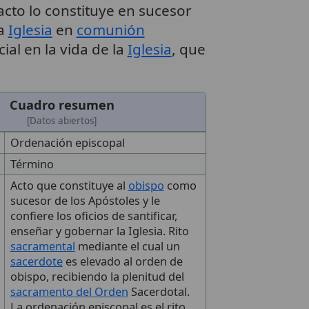
acto lo constituye en sucesor
la
Iglesia
en
comunión
al en la vida de la
Iglesia
, que
Cuadro resumen
[Datos abiertos]
Ordenación episcopal
Término
Acto que constituye al
obispo
como
sucesor de los Apóstoles y le
confiere los oficios de santificar,
enseñar y gobernar la Iglesia. Rito
sacramental
mediante el cual un
sacerdote
es elevado al orden de
obispo, recibiendo la plenitud del
sacramento del Orden
Sacerdotal.
La ordenación episcopal es el rito