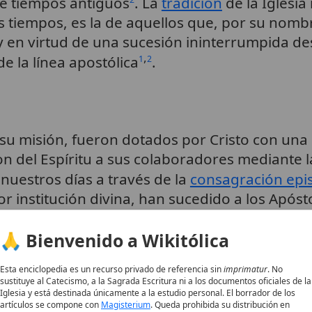
de tiempos antiguos
. La
tradición
de la Iglesia
s tiempos, es la de aquellos que, por su nomb
 en virtud de una sucesión ininterrumpida des
,
e la línea apostólica
.
1
2
su misión, fueron dotados por Cristo con una e
on del Espíritu a sus colaboradores mediante 
nuestros días a través de la
consagración epi
r institución divina, han sucedido a los Apóst
🙏 Bienvenido a Wikitólica
nque la distinción entre presbíteros y obispos
Esta enciclopedia es un recurso privado de referencia sin
imprimatur
. No
s nombres en algunos pasajes
, la tradición un
8
sustituye al Catecismo, a la Sagrada Escritura ni a los documentos oficiales de la
e que los obispos y su autoridad superior datan
Iglesia y está destinada únicamente a la estudio personal. El borrador de los
artículos se compone con
Magisterium
. Queda prohibida su distribución en
,
8
9