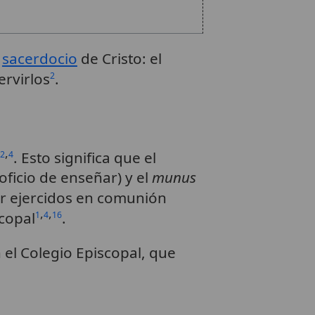
l
sacerdocio
de Cristo: el
ervirlos
.
2
,
. Esto significa que el
2
4
oficio de enseñar) y el
munus
er ejercidos en comunión
,
,
copal
.
1
4
16
 el Colegio Episcopal, que