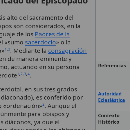
ficado del Episcopado
ás alto del sacramento del
ispos son considerados, en la
nguaje de los
Padres de la
el «sumo
sacerdocio
» o la
,
o»
. Mediante la
consagración
1
2
men de manera eminente y
Referencias
ismo, actuando en su persona
,
,
,
erdote
.
1
2
3
4
erdotal, en sus tres grados
Autoridad
 diaconado), es conferido por
Eclesiástica
o «ordenación»
. Aunque el
2
únmente para obispos y
Contexto
os diáconos, ya que el
Histórico