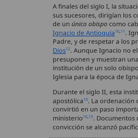
A finales del siglo I, la sit
sus sucesores, dirigían los c
de un
único obispo
como cabe
,
Ignacio de Antioquía
. Ig
10
11
Padre, y de respetar a los 
Dios
. Aunque Ignacio no ela
12
presuponen y muestran una j
institución de un solo obis
Iglesia para la época de Ign
Durante el siglo II, esta in
apostólica
. La ordenación 
10
convirtió en un paso import
,
ministerio
. Documentos d
10
15
convicción se alcanzó pacífi