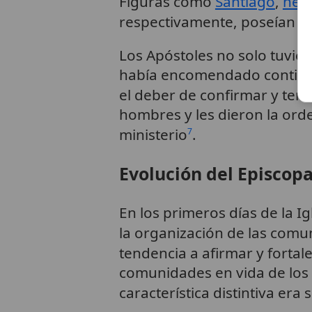
Figuras como
Santiago
,
her
respectivamente, poseían pl
Los Apóstoles no solo tuvier
había encomendado contin
el deber de confirmar y te
hombres y les dieron la or
ministerio
.
7
Evolución del Episco
En los primeros días de la I
la organización de las com
tendencia a afirmar y fortal
comunidades en vida de los
característica distintiva er