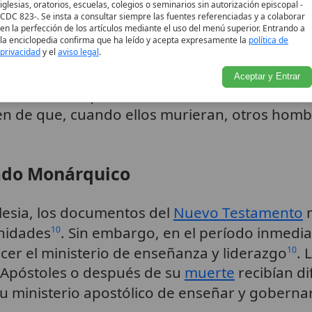
mano
del Señor, en
Jerusalén
, y Timoteo y T
iglesias, oratorios, escuelas, colegios o seminarios sin autorización episcopal -
CDC 823-. Se insta a consultar siempre las fuentes referenciadas y a colaborar
ena autoridad episcopal y fueron reconocidos a
en la perfección de los artículos mediante el uso del menú superior. Entrando a
la enciclopedia confirma que ha leído y acepta expresamente la
política de
on ayudantes en su ministerio, sino que, para 
privacidad
y el
aviso legal
.
uara después de su
muerte
, transmitieron a 
Aceptar y Entrar
rminar la obra que ellos mismos habían comen
den de que, cuando ellos murieran, otros ho
pado Monárquico
glesia, los documentos del
Nuevo Testamento
m
unidades
. Sin embargo, en el período inmedi
10
ecer el ministerio de enseñanza y liderazgo
. 
10
 Apóstoles o después de su
muerte
recibían d
a su ministerio apostólico de enseñar y goberna