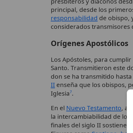
presbíteros y diáconos des
principal, desde los primero
responsabilidad
de obispo, y
considerados transmisores d
Orígenes Apostólicos
Los Apóstoles, para cumplir 
Santo. Transmitieron este d
don se ha transmitido hasta 
II
enseña que los obispos, po
Iglesia
.
7
En el
Nuevo Testamento
, au
la intercambiabilidad de lo
finales del siglo II sostien