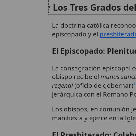
Los Tres Grados de
La doctrina católica reconoc
episcopado y el
presbiterad
El Episcopado: Plenit
La consagración episcopal c
obispo recibe el
munus sancti
regendi
(oficio de gobernar)
1
jerárquica con el Romano Po
Los obispos, en comunión je
manifiesta y ejerce en la Igl
El Presbiterado: Colab