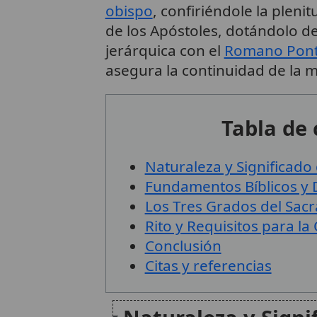
obispo
, confiriéndole la pleni
de los Apóstoles, dotándolo de 
jerárquica con el
Romano Pontí
asegura la continuidad de la mi
Tabla de
Naturaleza y Significado
Fundamentos Bíblicos y D
Los Tres Grados del Sac
Rito y Requisitos para l
Conclusión
Citas y referencias