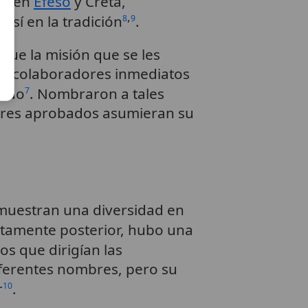
ito en
Éfeso
y Creta,
,
sí en la tradición
.
8
9
que la misión que se les
sus colaboradores inmediatos
zado
. Nombraron a tales
7
mbres aprobados asumieran su
uestran una diversidad en
atamente posterior, hubo una
Los que dirigían las
iferentes nombres, pero su
r
.
10