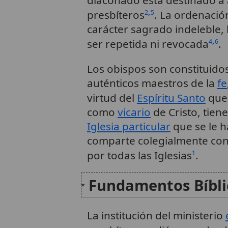
diaconado está destinado a a
,
presbíteros
. La ordenació
2
5
carácter sagrado indeleble, 
,
ser repetida ni revocada
.
4
6
Los obispos son constituid
auténticos maestros de la
fe
virtud del
Espíritu Santo
que 
como
vicario
de Cristo, tien
Iglesia particular
que se le h
comparte colegialmente con 
por todas las Iglesias
.
1
Fundamentos Bíblic
La institución del ministerio