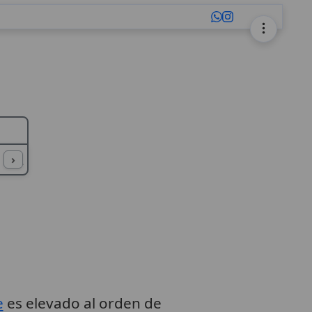
L
M
N
O
P
Q
R
S
T
U
›
e
es elevado al orden de