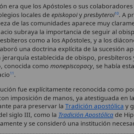
uación era que los Apóstoles o sus colaboradore
olegios locales de
episkopoi
y
presbyteroi
. A pr
10
za de las comunidades aparece muy claramen
nacio subraya la importancia de seguir al obi
presbíteros como a los Apóstoles, y a los di
boró una doctrina explícita de la sucesión apo
erarquía establecida de obispo, presbíteros 
po, conocida como
monepiscopacy
, se había est
acio
.
11
stitución fue explícitamente reconocida como p
con imposición de manos, ya atestiguada en las
ante para preservar la
Tradición apostólica
y g
el siglo III, como la
Tradición Apostólica
de Hip
camente y se consideró una institución necesa