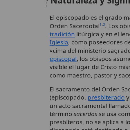
Naturaleza y Signi
El episcopado es el grado m
,
Orden Sacerdotal
. Los ob
1
2
tradición
litúrgica y en el le
Iglesia
, como poseedores d
«cima del ministerio sagrad
episcopal
, los obispos asu
visible el lugar de Cristo m
como maestro, pastor y sac
El sacramento del Orden Sac
(episcopado,
presbiterado
y
un acto sacramental llamad
término
sacerdos
se usa com
presbíteros, no se aplica a l