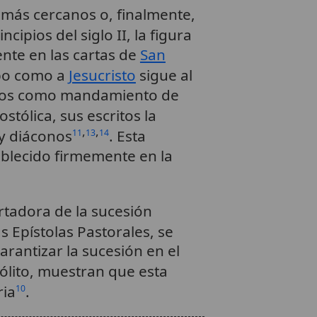
s más cercanos o, finalmente,
incipios del siglo II, la figura
te en las cartas de
San
spo como a
Jesucristo
sigue al
áconos como mandamiento de
stólica, sus escritos la
,
,
y diáconos
. Esta
11
13
14
ablecido firmemente en la
ortadora de la sucesión
 Epístolas Pastorales, se
arantizar la sucesión en el
ólito, muestran que esta
ria
.
10