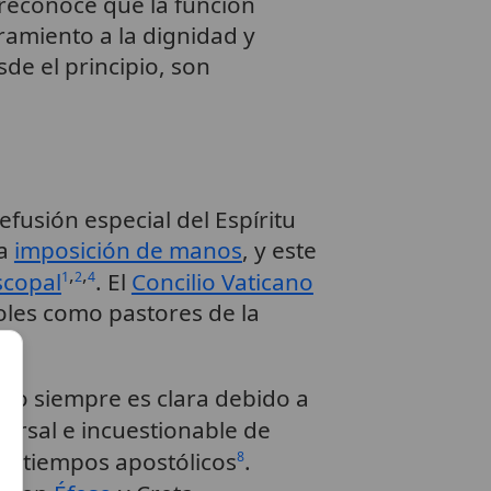
 reconoce que la función
ramiento a la dignidad y
de el principio, son
fusión especial del Espíritu
la
imposición de manos
, y este
,
,
scopal
. El
Concilio Vaticano
1
2
4
oles como pastores de la
 no siempre es clara debido a
iversal e incuestionable de
 de tiempos apostólicos
.
8