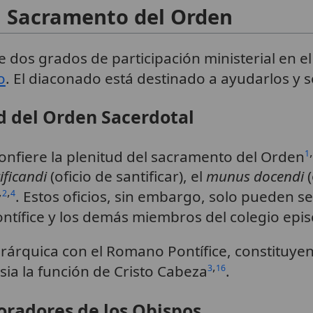
l Sacramento del Orden
e dos grados de participación ministerial en e
o
. El diaconado está destinado a ayudarlos y s
ud del Orden Sacerdotal
,
onfiere la plenitud del sacramento del Orden
1
ficandi
(oficio de santificar), el
munus docendi
(
,
,
. Estos oficios, sin embargo, solo pueden s
2
4
ntífice y los demás miembros del colegio epis
rárquica con el Romano Pontífice, constituyen
,
esia la función de Cristo Cabeza
.
3
16
oradores de los Obispos