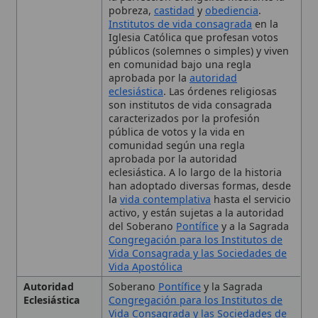
en comunidad bajo una regla
aprobada por la
autoridad
eclesiástica
. Las órdenes religiosas
son institutos de vida consagrada
caracterizados por la profesión
pública de votos y la vida en
comunidad según una regla
aprobada por la autoridad
eclesiástica. A lo largo de la historia
han adoptado diversas formas, desde
la
vida contemplativa
hasta el servicio
activo, y están sujetas a la autoridad
del Soberano
Pontífice
y a la Sagrada
Congregación para los Institutos de
Vida Consagrada y las Sociedades de
Vida Apostólica
Autoridad
Soberano
Pontífice
y la Sagrada
Eclesiástica
Congregación para los Institutos de
Vida Consagrada y las Sociedades de
Vida Apostólica
Contexto
Desde los inicios de la Iglesia,
Histórico
desarrollo en la Edad Media,
reconocimiento en el Segundo
Concilio de Lyon (1274) y reformas
bajo los pontificados de León XIII,