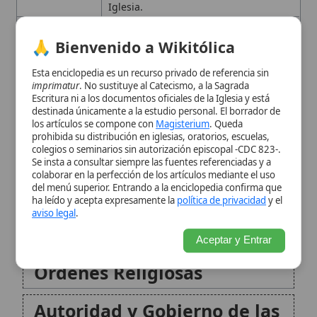
monásticas,
mendicantes
, clérigos
prohibida su distribución en iglesias, oratorios, escuelas,
regulares; terceras órdenes
colegios o seminarios sin autorización episcopal -CDC 823-.
Se insta a consultar siempre las fuentes referenciadas y a
colaborar en la perfección de los artículos mediante el uso
Naturaleza y Origen de la
del menú superior. Entrando a la enciclopedia confirma que
ha leído y acepta expresamente la
política de privacidad
y el
Vida Religiosa
aviso legal
.
Aceptar y Entrar
Clasificación y Tipos de
Órdenes Religiosas
Autoridad y Gobierno de las
Órdenes Religiosas
Conclusión
Citas y referencias
Modificado el 20 de septiembre de 2025 •
FideScore™ 7.36
• 75
visitas •
Citar este artículo
•
Paq. Scorm (LMS)
•
Sugerir mejora
•
Compartir artículo
•
Imprimir artículo
•
Generar QR
•
Instalar