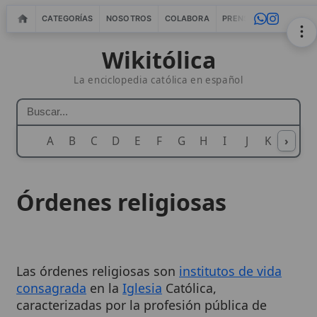
CATEGORÍAS
NOSOTROS
COLABORA
PRENSA
WEBMASTERS
IN
Wikitólica
La enciclopedia católica en español
A
B
C
D
E
F
G
H
I
J
K
›
L
M
N
Órdenes religiosas
Las órdenes religiosas son
institutos de vida
consagrada
en la
Iglesia
Católica,
caracterizadas por la profesión pública de
votos (solemnes o simples) y la vida en
comunidad según una regla aprobada por la