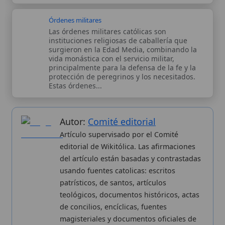
editorial de Wikitólica. Las afirmaciones
del artículo están basadas y contrastadas
usando fuentes catolicas: escritos
patrísticos, de santos, artículos
teológicos, documentos históricos, actas
de concilios, encíclicas, fuentes
magisteriales y documentos oficiales de
la Iglesia.
Proceso editorial →
Wikitólica © 2026
. Enciclopedia del patrimonio doctrinal,
histórico y litúrgico de la Iglesia Católica. Parte de la red formativa
de
Curso Católico
,
Buscador Católico
y
Custodio Animae
. Con
analíticas anónimas. Licencia
CC BY-SA
(texto). Editado en
Valencia, España.
ISSN: 3101-7339
. Bajo el patrocinio de San
Carlo Acutis.
Sobre nosotros
Categorias
Proceso editorial
Más visitados
Publicación seriada
Nuevas entradas
Datos abiertos
Cambios recientes
Estadísticas
Aplicaciones
Aviso legal
Kit de Prensa
Política de privacidad
Widgets para tu web