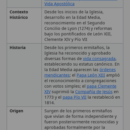
Clemente XIV y Pío VII
Historia
Desde los primeros ermitaños, la
Iglesia ha reconocido y aprobado
diversas formas de
vida consagrada
,
estableciendo su estatus canónico. En
la Edad Media aparecen las
órdenes
mendicantes
; el
Papa León XIII
amplió
el reconocimiento a congregaciones
con votos simples; el
papa Clemente
XIV
suprimió la
Compañía de Jesús
en
1773 y el
papa Pío VII
la restableció en
1814.
Origen
Surgen de los primeros ermitaños
que vivían de forma independiente y
fueron posteriormente reconocidas y
aprobadas formalmente por la
Iglesia.
Tipo
Orden religiosa, Contemplativas,
activas y mixtas; con
votos solemnes
o
🙏 Bienvenido a Wikitólica
simples; clericales o laicales;
monásticas,
mendicantes
, clérigos
Esta enciclopedia es un recurso privado de referencia sin
regulares; terceras órdenes., Instituto
imprimatur
. No sustituye al Catecismo, a la Sagrada
de
vida consagrada
, Contemplativas,
Escritura ni a los documentos oficiales de la Iglesia y está
activas, mixtas;
votos solemnes
o
destinada únicamente a la estudio personal. El borrador de
simples; clericales o laicales;
los artículos se compone con
Magisterium
. Queda