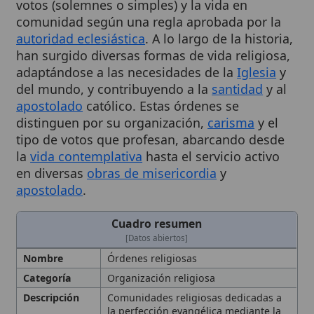
autoridad eclesiástica
. A lo largo de la historia,
han surgido diversas formas de vida religiosa,
adaptándose a las necesidades de la
Iglesia
y
del mundo, y contribuyendo a la
santidad
y al
apostolado
católico. Estas órdenes se
distinguen por su organización,
carisma
y el
tipo de votos que profesan, abarcando desde
la
vida contemplativa
hasta el servicio activo
en diversas
obras de misericordia
y
apostolado
.
Cuadro resumen
[Datos abiertos]
Nombre
Órdenes religiosas
Categoría
Organización religiosa
Descripción
Comunidades religiosas dedicadas a
la perfección evangélica mediante la
pobreza,
castidad
y
obediencia
.
Institutos de vida consagrada
en la
Iglesia Católica que profesan votos
públicos (solemnes o simples) y viven