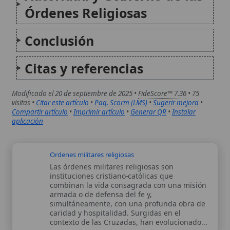
aplicación
Ordenes militares religiosas
Las órdenes militares religiosas son
instituciones cristiano-católicas que
combinan la vida consagrada con una misión
armada o de defensa del fe y,
simultáneamente, con una profunda obra de
caridad y hospitalidad. Surgidas en el
contexto de las Cruzadas, han evolucionado...
Órdenes militares
Las órdenes militares católicas son
instituciones religiosas de caballería que
surgieron en la Edad Media, combinando la
vida monástica con el servicio militar,
principalmente para la defensa de la fe y la
protección de peregrinos y los necesitados.
Estas órdenes...
Autor:
Comité editorial
Artículo supervisado por el Comité