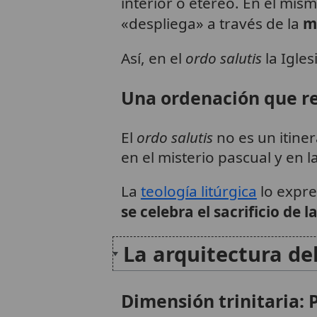
interior o etéreo. En el mi
«despliega» a través de la
m
Así, en el
ordo salutis
la Igle
Una ordenación que res
El
ordo salutis
no es un itiner
en el misterio pascual y en l
La
teología litúrgica
lo expres
se celebra el sacrificio de l
La arquitectura de
Dimensión trinitaria: P