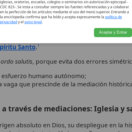
cos que estructuran el
ordo salut
iglesias, oratorios, escuelas, colegios o seminarios sin autorización episcopal -
CDC 823-. Se insta a consultar siempre las fuentes referenciadas y a colaborar
en la perfección de los artículos mediante el uso del menú superior. Entrando a
la enciclopedia confirma que ha leído y acepta expresamente la
política de
te: necesidad de la acción divina
privacidad
y el
aviso legal
.
Aceptar y Entrar
atolicismo
es que
nadie se salva por sí mismo
píritu Santo
.
1
l
ordo salutis
, porque evita dos errores simétric
 un esfuerzo humano autónomo;
a vaga que prescinde de la mediación históric
 a través de mediaciones: Iglesia y
rigen absoluto en Dios, su despliegue en la h