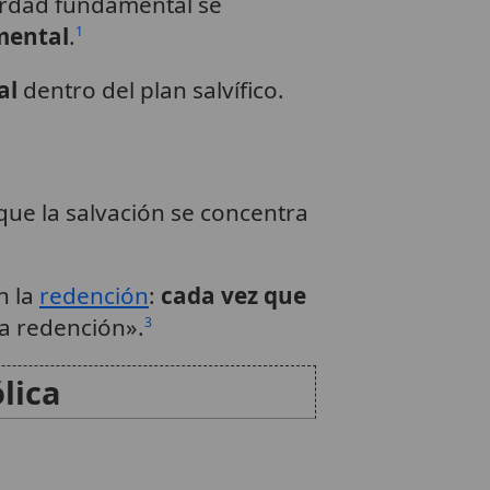
verdad fundamental se
mental
.
1
al
dentro del plan salvífico.
rque la salvación se concentra
n la
redención
:
cada vez que
ra redención».
3
lica