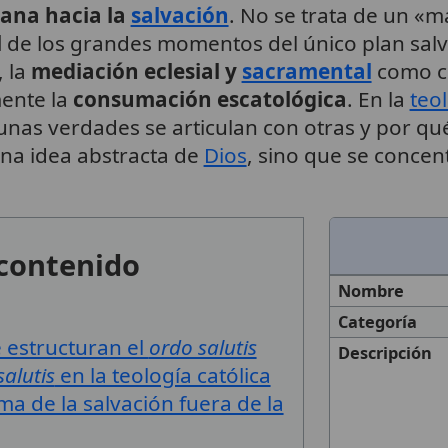
ana hacia la
salvación
. No se trata de un «
l
de los grandes momentos del único plan salví
, la
mediación eclesial y
sacramental
como c
mente la
consumación escatológica
. En la
teo
as verdades se articulan con otras y por qué 
una idea abstracta de
Dios
, sino que se concen
 contenido
Nombre
Categoría
e estructuran el
ordo salutis
Descripción
salutis
en la teología católica
ma de la salvación fuera de la