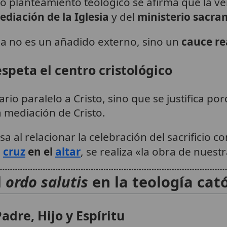
smo planteamiento teológico se afirma que la 
ediación de la Iglesia
y del
ministerio sacra
sia no es un añadido externo, sino un
cauce re
peta el centro cristológico
ario paralelo a Cristo, sino que se justifica po
a mediación de Cristo.
a al relacionar la celebración del sacrificio co
a
cruz
en el
altar
, se realiza «la obra de nuest
l
ordo salutis
en la teología cató
adre, Hijo y Espíritu