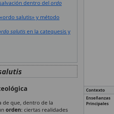
salvación dentro del
ordo
 «ordo salutis» y método
ordo salutis
en la catequesis y
salutis
teológica
Contexto
Enseñanzas
a de que, dentro de la
Principales
 un
orden
: ciertas realidades