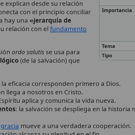
e explican desde su relación
Importancia
onecta con el principio conciliar
ca hay una
«jerarquía de
su relación con el
fundamento
Tema
sión
ordo salutis
se usa para
Tipo
ológico
(de la salvación) que
a y la eficacia corresponden primero a Dios.
ión llega a nosotros en Cristo.
 Espíritu aplica y comunica la vida nueva.
entos
: la salvación se despliega en la historia
a
gracia
mueve a una verdadera cooperación.
lvación alcanza su plenitud en el fin.