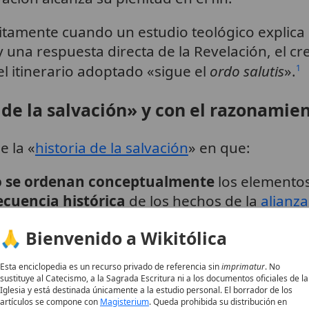
itamente cuando un estudio teológico explica 
 una respuesta directa de la Revelación, el c
el itinerario adoptado «sigue el
ordo salutis
».
1
 de la salvación» y con el razonamie
e la «
historia de la salvación
» en que:
 se ordenan conceptualmente
los elementos 
ecuencia histórica
de los hechos de la
alianza
convergen. De hecho, la teología católica ins
🙏 Bienvenido a Wikitólica
ismo Dios que crea es el que salva, y la gracia
Esta enciclopedia es un recurso privado de referencia sin
imprimatur
. No
sustituye al Catecismo, a la Sagrada Escritura ni a los documentos oficiales de la
Iglesia y está destinada únicamente a la estudio personal. El borrador de los
artículos se compone con
Magisterium
. Queda prohibida su distribución en