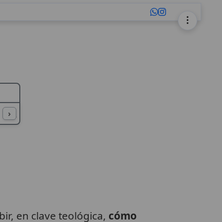
L
M
N
O
P
Q
R
S
T
U
›
ir, en clave teológica,
cómo