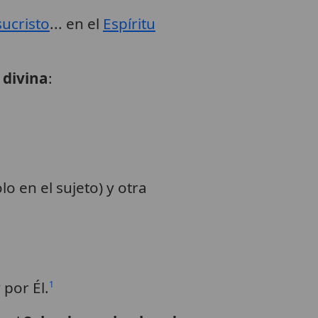
sucristo
... en el
Espíritu
 divina
:
o en el sujeto) y otra
 por Él.
1