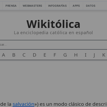
PRENSA
WEBMASTERS
INFOGRAFÍAS
APPS
DATOS
Wikitólica
La enciclopedia católica en español
A
B
C
D
E
F
G
H
I
J
K
 de la
salvación
») es un modo clásico de describ