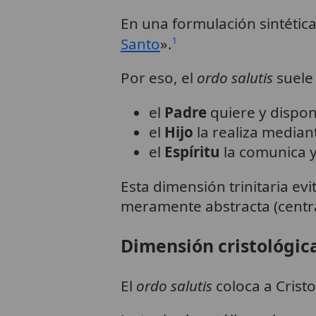
En una formulación sintética,
Santo
».
1
Por eso, el
ordo salutis
suele 
el
Padre
quiere y dispon
el
Hijo
la realiza median
el
Espíritu
la comunica y 
Esta dimensión trinitaria evi
meramente abstracta (centra
Dimensión cristológic
El
ordo salutis
coloca a Cris