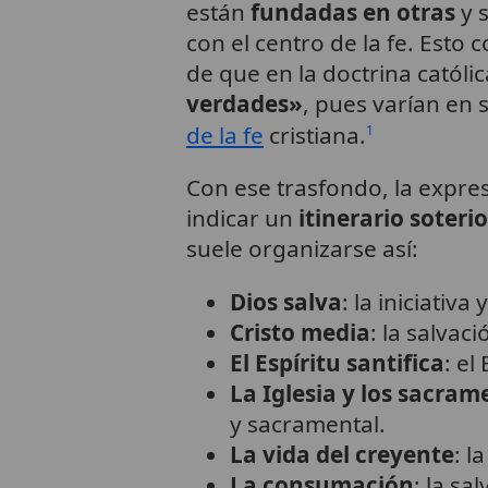
están
fundadas en otras
y s
con el centro de la fe. Esto c
de que en la doctrina católi
verdades»
, pues varían en 
de la fe
cristiana.
1
Con ese trasfondo, la expre
indicar un
itinerario soteri
suele organizarse así:
Dios salva
: la iniciativ
Cristo media
: la salvac
El Espíritu santifica
: el
La Iglesia y los sacram
y sacramental.
La vida del creyente
: l
La consumación
: la sa