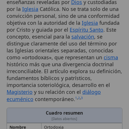
convicción personal, sino de una conformidad
objetiva con la autoridad de la
Iglesia
fundada
por Cristo y guiada por el
Espíritu Santo
. Este
concepto, esencial para la
salvación
, se
distingue claramente del uso del término por
las Iglesias orientales separadas, conocidas
como «ortodoxas», que representan un
cisma
histórico más que una divergencia doctrinal
irreconciliable. El artículo explora su definición,
fundamentos bíblicos y patrísticos,
importancia soteriológica, desarrollo en el
Magisterio
y su relación con el
diálogo
,
,
ecuménico
contemporáneo.
1
2
3
Cuadro resumen
[Datos abiertos]
Nombre
Ortodoxia
Categoría
Término
Descripción
Pureza
y rectitud de la doctrina;
adhesión fiel e íntegra a las
enseñanzas reveladas por
Dios
y