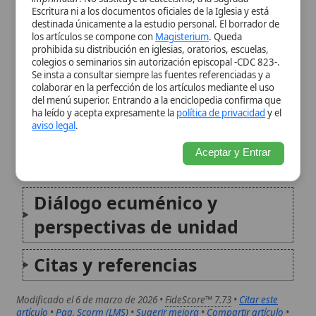
Diferencia con las Iglesias
Aceptar y Entrar
«ortodoxas» orientales
Diálogo ecuménico y
perspectivas de unidad
Citas y referencias
Modificado el 6 de marzo de 2026 •
FideScore™ 7.73
•
Citar este
artículo
•
Paq. Scorm (LMS)
•
Sugerir mejora
•
Compartir artículo
•
Imprimir artículo
•
Generar QR
•
Instalar aplicación
Archidiócesis de Mesina-Lipari-Santa Lucia del Mela
La Archidiócesis de Mesina-Lipari-Santa Lucía
del Mela es una circunscripción eclesiástica
de la Iglesia católica en Sicilia, en Italia. Su
configuración actual nace de la unión de
varias realidades eclesiásticas preexistentes
bajo un solo gobierno pastoral, estableciendo
su sede en...