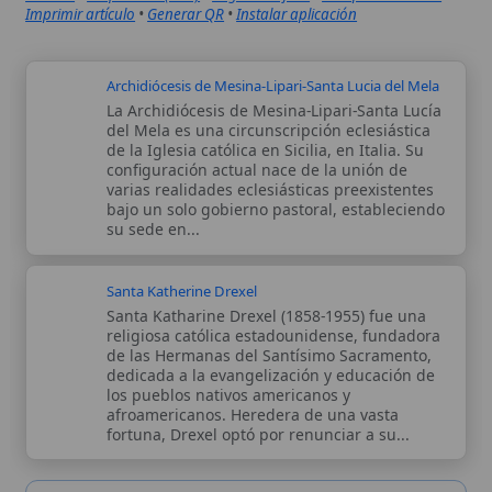
Santa Katherine Drexel
Santa Katharine Drexel (1858-1955) fue una
religiosa católica estadounidense, fundadora
de las Hermanas del Santísimo Sacramento,
dedicada a la evangelización y educación de
los pueblos nativos americanos y
afroamericanos. Heredera de una vasta
fortuna, Drexel optó por renunciar a su...
Autor:
Comité editorial
Artículo supervisado por el Comité
editorial de Wikitólica. Las afirmaciones
del artículo están basadas y contrastadas
usando fuentes catolicas: escritos
patrísticos, de santos, artículos
teológicos, documentos históricos, actas
de concilios, encíclicas, fuentes
magisteriales y documentos oficiales de
la Iglesia.
Proceso editorial →