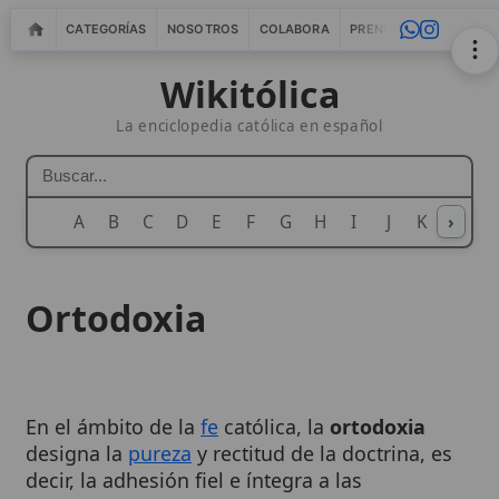
CATEGORÍAS
NOSOTROS
COLABORA
PRENSA
WEBMASTERS
IN
Wikitólica
La enciclopedia católica en español
A
B
C
D
E
F
G
H
I
J
K
›
L
M
N
Ortodoxia
En el ámbito de la
fe
católica, la
ortodoxia
designa la
pureza
y rectitud de la doctrina, es
decir, la adhesión fiel e íntegra a las
enseñanzas reveladas por
Dios
y custodiadas
por la
Iglesia
Católica. No se trata solo de una