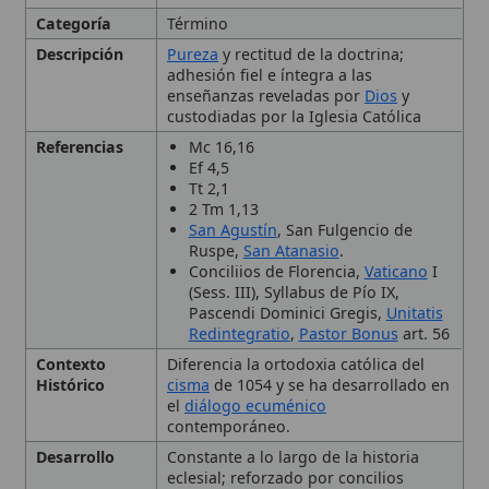
custodiadas por la Iglesia Católica
Referencias
Mc 16,16
Ef 4,5
Tt 2,1
2 Tm 1,13
San Agustín
, San Fulgencio de
Ruspe,
San Atanasio
.
Conciliios de Florencia,
Vaticano
I
(Sess. III), Syllabus de Pío IX,
Pascendi Dominici Gregis,
Unitatis
Redintegratio
,
Pastor Bonus
art. 56
Contexto
Diferencia la ortodoxia católica del
Histórico
cisma
de 1054 y se ha desarrollado en
el
diálogo ecuménico
contemporáneo.
Desarrollo
Constante a lo largo de la historia
eclesial; reforzado por concilios
(Florencia,
Vaticano
I) y documentos
como el Syllabus de Pío IX y la
encíclica
Pascendi Dominici Gregis.
Importancia
Requisito para la
salvación
y
preservación de la
fe
católica.
Origen
Del griego orthodoxeia (orthós =