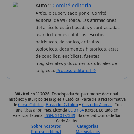
Wikitólica © 2026
. Enciclopedia del patrimonio doctrinal,
histórico y litúrgico de la Iglesia Católica. Parte de la red formativa
de
Curso Católico
,
Buscador Católico
y
Custodio Animae
. Con
analíticas anónimas. Licencia
CC BY-SA
(texto). Editado en
Valencia, España.
ISSN: 3101-7339
. Bajo el patrocinio de San
Carlo Acutis.
Sobre nosotros
Categorias
Proceso editorial
Más visitados
Publicación seriada
Nuevas entradas
Datos abiertos
Cambios recientes
Estadísticas
Aplicaciones
Aviso legal
Kit de Prensa
Política de privacidad
Widgets para tu web
✦ SÍGUENOS EN
Canal de WhatsApp
Únete · publicación regular
Perfil de Instagram
Síguenos · @wikitolica