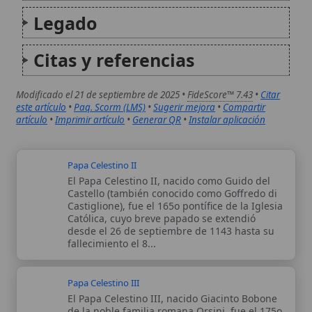
Papa Celestino III
El Papa Celestino III, nacido Giacinto Bobone
de la noble familia romana Orsini, fue el 175o
pontífice de la Iglesia Católica, reinando
desde el 30 de marzo de 1191 hasta su
fallecimiento el 8 de enero de 1198. Su
papado...
Autor:
Comité editorial
Artículo supervisado por el Comité
editorial de Wikitólica. Las afirmaciones
del artículo están basadas y contrastadas
usando fuentes catolicas: escritos
patrísticos, de santos, artículos
teológicos, documentos históricos, actas
de concilios, encíclicas, fuentes
magisteriales y documentos oficiales de
la Iglesia.
Proceso editorial →