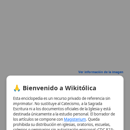
Ver información de la imagen
Cuadro resumen
🙏 Bienvenido a Wikitólica
[Datos abiertos]
Nombre
Celestino V
Esta enciclopedia es un recurso privado de referencia sin
imprimatur
. No sustituye al Catecismo, a la Sagrada
Categoría
Persona
Escritura ni a los documentos oficiales de la Iglesia y está
destinada únicamente a la estudio personal. El borrador de
Nombre
Pietro Angelerio
los artículos se compone con
Magisterium
. Queda
Completo
Pietro di Murrone
prohibida su distribución en iglesias, oratorios, escuelas,
Título
Papa
colegios o seminarios sin autorización episcopal -CDC 823-.
Se insta a consultar siempre las fuentes referenciadas y a
Fecha de
1215
colaborar en la perfección de los artículos mediante el uso
Nacimiento
del menú superior. Entrando a la enciclopedia confirma que
Lugar de
Molise, provincia napolitana (Italia)
ha leído y acepta expresamente la
política de privacidad
y el
Nacimiento
aviso legal
.
Fecha de
1296-05-19
Aceptar y Entrar
Muerte
Lugar de
Castillo de Fumone, cerca de Anagni
Muerte
(Italia)
Nacionalidad
Italiana
Sexo
Masculino
Fecha de
1274