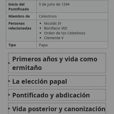
La elección papal
Pontificado y abdicación
Vida posterior y canonización
Legado
Citas y referencias
Modificado el 21 de septiembre de 2025 •
FideScore™ 7.43
•
Citar
este artículo
•
Paq. Scorm (LMS)
•
Sugerir mejora
•
Compartir
artículo
•
Imprimir artículo
•
Generar QR
•
Instalar aplicación
Papa Celestino II
El Papa Celestino II, nacido como Guido del
Castello (también conocido como Goffredo di
Castiglione), fue el 165o pontífice de la Iglesia
Católica, cuyo breve papado se extendió
desde el 26 de septiembre de 1143 hasta su
fallecimiento el 8...