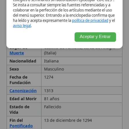
Fundación
Canonización
1313
Edad al Morir
81 años
Estado de
Fallecido
Vida
Fin del
13 de diciembre de 1294
Pontificado
Inicio del
5 de julio de 1294
Pontificado
Miembro de
Celestinos
Personas
Nicolás IV
relacionadas
Bonifacio VIII
Orden de los Celestinos
Clemente V
Tipo
Papa
Primeros años y vida como
ermitaño