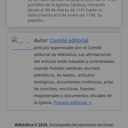
Wikitólica © 2026
. Enciclopedia del patrimonio doctrinal,
histórico y litúrgico de la Iglesia Católica. Parte de la red formativa
de
Curso Católico
,
Buscador Católico
y
Custodio Animae
. Con
analíticas anónimas. Licencia
CC BY-SA
(texto). Editado en
Valencia, España.
ISSN: 3101-7339
. Bajo el patrocinio de San
Carlo Acutis.
Sobre nosotros
Categorias
Proceso editorial
Más visitados
Publicación seriada
Nuevas entradas
Datos abiertos
Cambios recientes
Estadísticas
Aplicaciones
Aviso legal
Kit de Prensa
Política de privacidad
Widgets para tu web
✦ SÍGUENOS EN
Canal de WhatsApp
Únete · publicación regular
Perfil de Instagram
Síguenos · @wikitolica