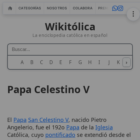
CATEGORÍAS
NOSOTROS
COLABORA
PRENSA
WEBMASTERS
IN
Wikitólica
La enciclopedia católica en español
A
B
C
D
E
F
G
H
I
J
K
›
L
M
N
Papa Celestino V
El
Papa
San Celestino V
, nacido Pietro
Angelerio, fue el 192o
Papa
de la
Iglesia
Católica, cuyo
pontificado
se extendió desde el
5 de julio de 1294 hasta el 13 de diciembre de
1294
. Su elección fue inusual, ya que era un
1