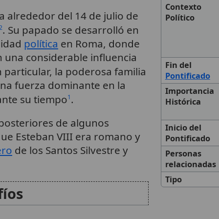
Contexto
a alrededor del 14 de julio de
Político
. Su papado se desarrolló en
2
lidad
política
en Roma, donde
an una considerable influencia
Fin del
n particular, la poderosa familia
Pontificado
una fuerza dominante en la
Importancia
ante su tiempo
.
1
Histórica
 posteriores de algunos
Inicio del
que Esteban VIII era romano y
Pontificado
ero
de los Santos Silvestre y
Personas
relacionadas
Tipo
fíos