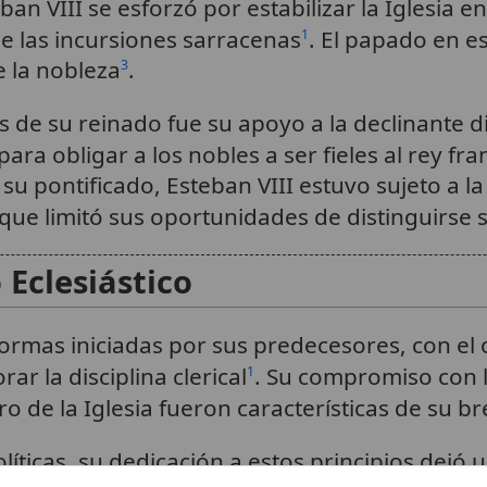
an VIII se esforzó por estabilizar la Iglesia e
e las incursiones sarracenas
. El papado en e
1
e la nobleza
.
3
de su reinado fue su apoyo a la declinante dina
para obligar a los nobles a ser fieles al rey fr
su pontificado, Esteban VIII estuvo sujeto a la
que limitó sus oportunidades de distinguirse 
Eclesiástico
formas iniciadas por sus predecesores, con el o
r la disciplina clerical
. Su compromiso con la
1
o de la Iglesia fueron características de su 
políticas, su dedicación a estos principios dej