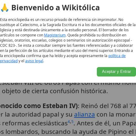
. Su papado, aunque relativamente corto, se c
🙏 Bienvenido a Wikitólica
frente a los desafíos internos y externos
.
1
Esta enciclopedia es un recurso privado de referencia sin
imprimatur
. No
sustituye al Catecismo, a la Sagrada Escritura ni a los documentos oficiales de la
Iglesia y está destinada únicamente a la estudio personal. El borrador de los
artículos se compone con
Magisterium
. Queda prohibida su distribución en
iglesias, oratorios, escuelas, colegios o seminarios sin autorización episcopal -
II concluyó con su
muerte
alrededor del 30 de
CDC 823-. Se insta a consultar siempre las fuentes referenciadas y a colaborar
en la perfección de los artículos mediante el uso del menú superior. Entrando a
la enciclopedia confirma que ha leído y acepta expresamente la
política de
privacidad
y el
aviso legal
.
s Papas Esteban
Aceptar y Entrar
 Esteban VIII de otros Papas con el mismo no
 objeto de cierta confusión histórica.
onocido como Esteban IV)
: Reinó del 768 al 7
r la autoridad papal y su
alianza
con la monarq
,
reformas eclesiásticas
. Antes de él, un Papa
4
5
os lombardos, buscando la ayuda de Pipino el 