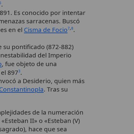
.
6
 891. Es conocido por intentar
 amenazas sarracenas. Buscó
,
res en el
Cisma de Focio
.
7
8
 su pontificado (872-882)
inestabilidad del Imperio
o
, fue objeto de una
 el 897
.
3
nvocó a Desiderio, quien más
Constantinopla
. Tras su
mplejidades de la numeración
«Esteban II» o «Esteban (V)
sagrado), hace que sea