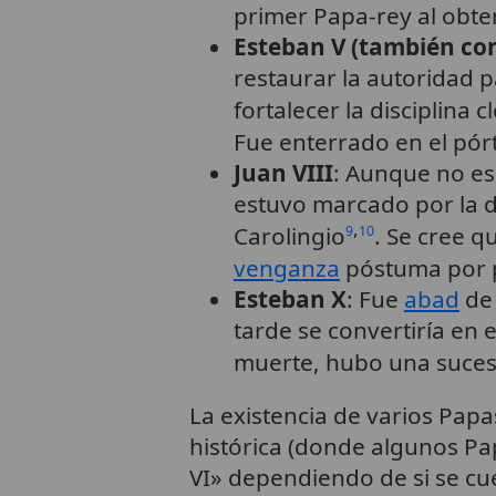
primer Papa-rey al obten
Esteban V (también co
restaurar la autoridad 
fortalecer la disciplina
Fue enterrado en el pórt
Juan VIII
: Aunque no es
estuvo marcado por la de
,
Carolingio
. Se cree q
9
10
venganza
póstuma por pa
Esteban X
: Fue
abad
de 
tarde se convertiría en 
muerte, hubo una suces
La existencia de varios Pap
histórica (donde algunos Pa
VI» dependiendo de si se cu