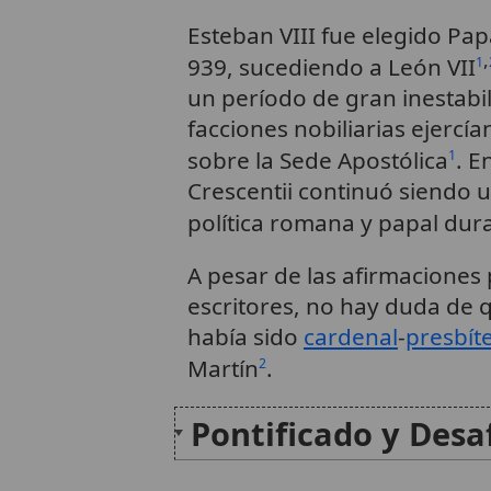
Esteban VIII fue elegido Pap
,
939, sucediendo a León VII
1
un período de gran inestabi
facciones nobiliarias ejercí
sobre la Sede Apostólica
. E
1
Crescentii continuó siendo 
política romana y papal dur
A pesar de las afirmaciones
escritores, no hay duda de 
había sido
cardenal
-
presbít
Martín
.
2
Pontificado y Desa