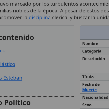
uvo marcado por los turbulentos acontecimien
ilias nobles de la época. A pesar de estos des
 promover la
disciplina
clerical y buscar la uni
 contenido
Nombre
ico
Categoría
Descripción
iástico
as Esteban
Título
Fecha de
Muerte
Nacionalidad
 Político
Sexo