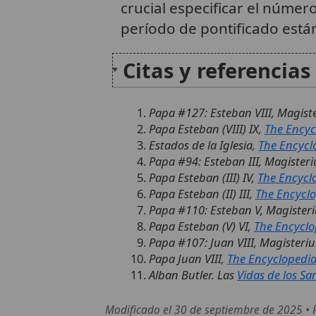
crucial especificar el númer
período de pontificado está
Citas y referencias
Papa #127: Esteban VIII, Magister
Papa Esteban (VIII) IX,
The Encyc
Estados de la Iglesia,
The Encycl
Papa #94: Esteban III, Magisteriu
Papa Esteban (III) IV,
The Encycl
Papa Esteban (II) III,
The Encyclo
Papa #110: Esteban V, Magisteriu
Papa Esteban (V) VI,
The Encyclo
Papa #107: Juan VIII, Magisterium
Papa Juan VIII,
The Encyclopedia
Alban Butler. Las
Vidas de los Sa
Modificado el 30 de septiembre de 2025 •