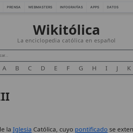
PRENSA
WEBMASTERS
INFOGRAFÍAS
APPS
DATOS
Wikitólica
La enciclopedia católica en español
A
B
C
D
E
F
G
H
I
J
K
II
e la
Iglesia
Católica, cuyo
pontificado
se exten