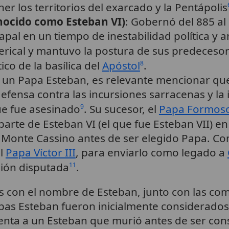
er los territorios del exarcado y la Pentápolis
nocido como Esteban VI)
: Gobernó del 885 al
papal en un tiempo de inestabilidad política y
 clerical y mantuvo la postura de sus predeceso
ico de la basílica del
Apóstol
.
8
 un Papa Esteban, es relevante mencionar que
fensa contra las incursiones sarracenas y la 
ue fue asesinado
. Su sucesor, el
Papa Formos
9
rte de Esteban VI (el que fue Esteban VII) en
Monte Cassino antes de ser elegido Papa. Co
el
Papa Víctor III
, para enviarlo como legado a
ión disputada
.
11
as con el nombre de Esteban, junto con las co
pas Esteban fueron inicialmente considerados 
enta a un Esteban que murió antes de ser con