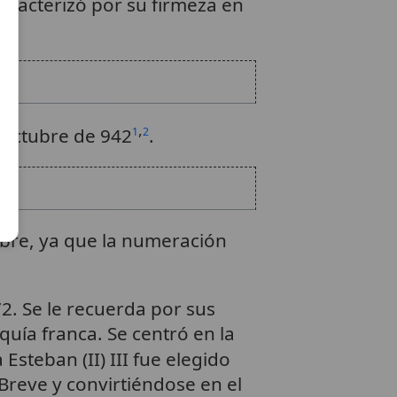
aracterizó por su firmeza en
,
 octubre de 942
.
1
2
mbre, ya que la numeración
72. Se le recuerda por sus
uía franca. Se centró en la
 Esteban (II) III fue elegido
Breve y convirtiéndose en el