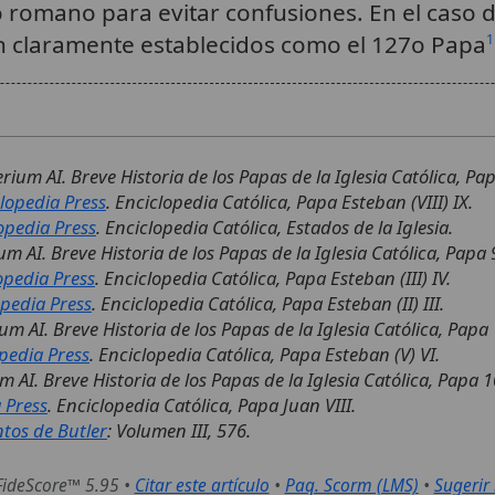
o romano para evitar confusiones. En el caso d
n claramente establecidos como el 127o Papa
1
ium AI. Breve Historia de los Papas de la Iglesia Católica, Pap
lopedia Press
. Enciclopedia Católica, Papa Esteban (VIII) IX.
opedia Press
. Enciclopedia Católica, Estados de la Iglesia.
m AI. Breve Historia de los Papas de la Iglesia Católica, Papa 9
opedia Press
. Enciclopedia Católica, Papa Esteban (III) IV.
pedia Press
. Enciclopedia Católica, Papa Esteban (II) III.
m AI. Breve Historia de los Papas de la Iglesia Católica, Papa
pedia Press
. Enciclopedia Católica, Papa Esteban (V) VI.
 AI. Breve Historia de los Papas de la Iglesia Católica, Papa 10
 Press
. Enciclopedia Católica, Papa Juan VIII.
ntos de Butler
: Volumen III, 576.
FideScore™ 5.95
•
Citar este artículo
•
Paq. Scorm (LMS)
•
Sugerir