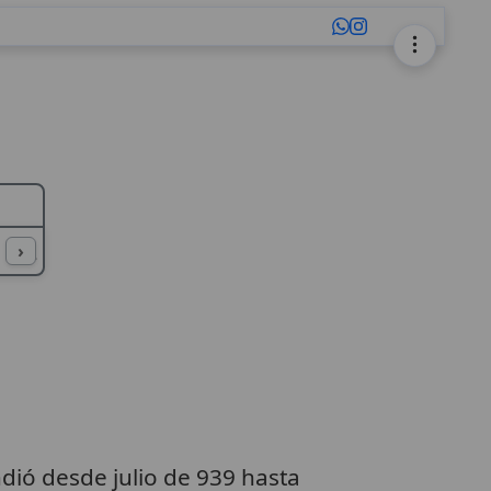
L
M
N
O
P
Q
R
S
T
U
›
dió desde julio de 939 hasta