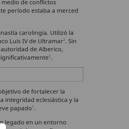
n medio de conflictos
ste período estaba a merced
stía carolingia. Utilizó la
anco Luis IV de Ultramar
. Sin
2
 autoridad de Alberico,
significativamente
.
2
bjetivo de fortalecer la
 integridad eclesiástica y la
breve papado
.
1
ó un legado en un entorno