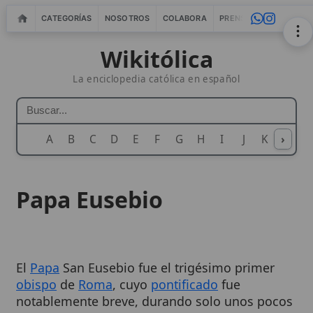
CATEGORÍAS
NOSOTROS
COLABORA
PRENSA
WEBMASTERS
IN
Wikitólica
La enciclopedia católica en español
A
B
C
D
E
F
G
H
I
J
K
›
L
M
N
Papa Eusebio
El
Papa
San Eusebio fue el trigésimo primer
obispo
de
Roma
, cuyo
pontificado
fue
notablemente breve, durando solo unos pocos
meses entre los años 309 y 310 d.C. Su
papado
estuvo marcado por intensas disputas internas