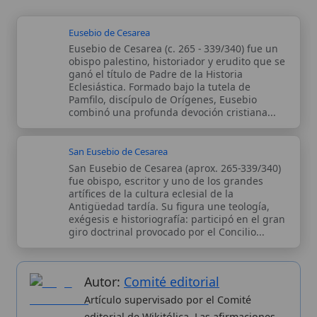
Autor:
Comité editorial
Artículo supervisado por el Comité
editorial de Wikitólica. Las afirmaciones
del artículo están basadas y contrastadas
usando fuentes catolicas: escritos
patrísticos, de santos, artículos
teológicos, documentos históricos, actas
de concilios, encíclicas, fuentes
magisteriales y documentos oficiales de
la Iglesia.
Proceso editorial →
Wikitólica © 2026
. Enciclopedia del patrimonio doctrinal,
histórico y litúrgico de la Iglesia Católica. Parte de la red formativa
de
Curso Católico
,
Buscador Católico
y
Custodio Animae
. Con
analíticas anónimas. Licencia
CC BY-SA
(texto). Editado en
Valencia, España.
ISSN: 3101-7339
. Bajo el patrocinio de San
Carlo Acutis.
Sobre nosotros
Categorias
Proceso editorial
Más visitados
Publicación seriada
Nuevas entradas