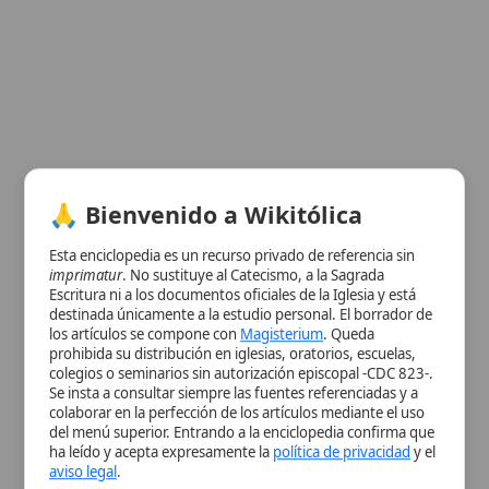
Esta enciclopedia es un recurso privado de referencia sin
imprimatur
. No sustituye al Catecismo, a la Sagrada
Escritura ni a los documentos oficiales de la Iglesia y está
destinada únicamente a la estudio personal. El borrador de
los artículos se compone con
Magisterium
. Queda
prohibida su distribución en iglesias, oratorios, escuelas,
Ver información de la imagen
colegios o seminarios sin autorización episcopal -CDC 823-.
Se insta a consultar siempre las fuentes referenciadas y a
Cuadro resumen
colaborar en la perfección de los artículos mediante el uso
[Datos abiertos]
del menú superior. Entrando a la enciclopedia confirma que
ha leído y acepta expresamente la
política de privacidad
y el
Nombre
Eusebio
aviso legal
.
Categoría
Persona
Descripción
c. 310 d.C.
Aceptar y Entrar
Lugar de
Sicilia
Muerte
Contexto
Periodo de agitación después de
la
Histórico
persecución de Diocleciano
;
controversia sobre la readmisión de
los
lapsi
.
Enseñanzas
Los lapsi solo podían ser readmitidos
tras una
penitencia
adecuada.
Fin del
17 de agosto de 310
Pontificado