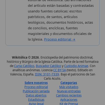
Datos abiertos
Cambios recientes
Estadísticas
Aplicaciones
Aviso legal
Kit de Prensa
Política de privacidad
Widgets para tu web
✦ SÍGUENOS EN
Canal de WhatsApp
Únete · publicación regular
Perfil de Instagram
Síguenos · @wikitolica