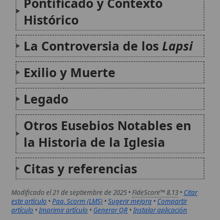
Citas y referencias
Modificado el 21 de septiembre de 2025 •
FideScore™ 8.13
•
Citar
este artículo
•
Paq. Scorm (LMS)
•
Sugerir mejora
•
Compartir
artículo
•
Imprimir artículo
•
Generar QR
•
Instalar aplicación
Eusebio de Cesarea
Eusebio de Cesarea (c. 265 - 339/340) fue un
obispo palestino, historiador y erudito que se
ganó el título de Padre de la Historia
Eclesiástica. Formado bajo la tutela de
Pamfilo, discípulo de Orígenes, Eusebio
combinó una profunda devoción cristiana...
San Eusebio de Cesarea
San Eusebio de Cesarea (aprox. 265-339/340)
fue obispo, escritor y uno de los grandes
artífices de la cultura eclesial de la
Antigüedad tardía. Su figura une teología,
exégesis e historiografía: participó en el gran
giro doctrinal provocado por el Concilio...