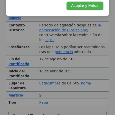
Inicio del
18 de abril de 309
Pontificado
Lugar de
Catacumbas
de Calixto,
Roma
Sepultura
Martirio
Sí
Tipo
Papa
Pontificado y Contexto
Histórico
La Controversia de los
Lapsi
Exilio y Muerte
Legado
Otros Eusebios Notables en
la Historia de la Iglesia